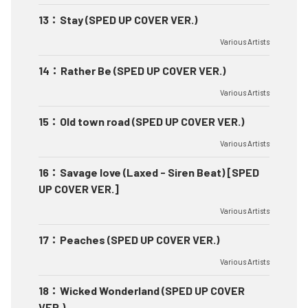
13
：
Stay (SPED UP COVER VER.)
Various Artists
14
：
Rather Be (SPED UP COVER VER.)
Various Artists
15
：
Old town road (SPED UP COVER VER.)
Various Artists
16
：
Savage love (Laxed - Siren Beat) [SPED
UP COVER VER.]
Various Artists
17
：
Peaches (SPED UP COVER VER.)
Various Artists
18
：
Wicked Wonderland (SPED UP COVER
VER.)