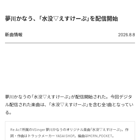
夢川かなう、「水没▽えすけーぷ」を配信開始
新曲情報
2026.8.8
夢川かなうの「水没▽えすけーぷ」が配信開始された。今回デジタ
ル配信された楽曲は、「水没▽えすけーぷ」を含む全1曲となってい
る。
Re:AcT所属のVSinger 夢川かなうのオリジナル楽曲「水没▽えすけーぷ」。作
詞・作曲はトラックメーカー YASAI SHOP。編曲はMCRN_POCKET。
