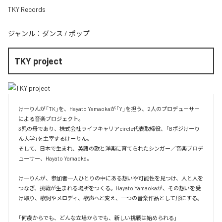
TKY Records
ジャンル：
ダンス
/
ポップ
TKY project
けーりんが「TK」を、Hayato Yamaokaが「Y」を担う、2人のプロデューサー
による音楽プロジェクト。

3児の母であり、株式会社ライフキャリアcircle代表取締役、「Bポジけーり
ん大学」を主宰するけーりん。

そして、日本で生まれ、英語の歌と洋楽に育てられたシンガー／音楽プロデ
ューサー、Hayato Yamaoka。

けーりんが、参加者一人ひとりの中にある想いや可能性を見つけ、人と人を
つなぎ、挑戦が生まれる場所をつくる。Hayato Yamaokaが、その想いを受
け取り、歌詞やメロディ、歌声へと変え、一つの音楽作品として形にする。

「何歳からでも、どんな立場からでも、新しい挑戦は始められる」
