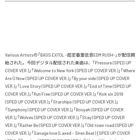
Various Artistsの「BASS EXTOL -超定番重低音EDM RUSH-」が配信開
始された。今回デジタル配信された楽曲は、「Pressure (SPED UP
COVER VER.)」「Welcome to New York (SPED UP COVER VER.)」「Where
Are Ü Now (SPED UP COVER VER.)」「By your side (SPED UP COVER
VER.)」「Love Story (SPED UP COVER VER.)」「End of Time (SPED UP
COVER VER.)」「Run Free (SPED UP COVER VER.)」「Kick six 2019
(SPED UP COVER VER.)」「Starships (SPED UP COVER VER.)」
「Symphony (SPED UP COVER VER.)」「Booyah (SPED UP COVER
VER.)」「Wolves (SPED UP COVER VER.)」「Stay (SPED UP COVER
VER.)」「Rather Be (SPED UP COVER VER.)」「Old town road (SPED UP
COVER VER.)」「Savage love (Laxed - Siren Beat) [SPED UP COVER