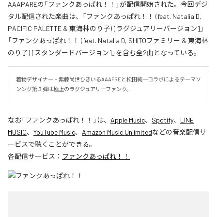
AAAPAREの「ファンクあっぱれ！！」が配信開始された。今回デジ
タル配信された楽曲は、「ファンクあっぱれ！！ (feat. Natalia D,
PACIFIC PALETTE & 東海林のり子) [ラグジュアリーバージョン]」
「ファンクあっぱれ！！ (feat. Natalia D, SHITOファミリー & 東海林
のり子) [スタンダードバージョン]」を含む全2曲となっている。
着物デザイナー・紫藤尚世ひきいるAAAPREと松田純一コラボによるテーマソ
ンング第３弾は極上のラグジュアリーファンク。
なお「
ファンクあっぱれ！！
」は、
Apple Music
、
Spotify
、
LINE
MUSIC
、
YouTube Music
、
Amazon Music Unlimited
などの音楽配信サ
ービスで聴くことができる。
各配信サービス：
ファンクあっぱれ！！