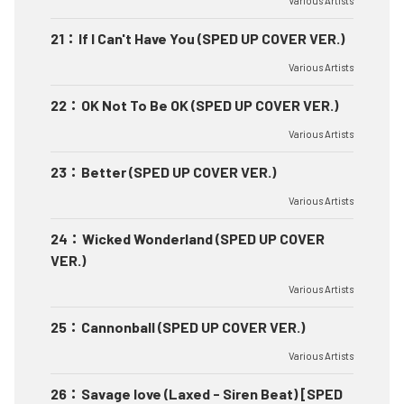
Various Artists
21
：
If I Can't Have You (SPED UP COVER VER.)
Various Artists
22
：
OK Not To Be OK (SPED UP COVER VER.)
Various Artists
23
：
Better (SPED UP COVER VER.)
Various Artists
24
：
Wicked Wonderland (SPED UP COVER
VER.)
Various Artists
25
：
Cannonball (SPED UP COVER VER.)
Various Artists
26
：
Savage love (Laxed - Siren Beat) [SPED