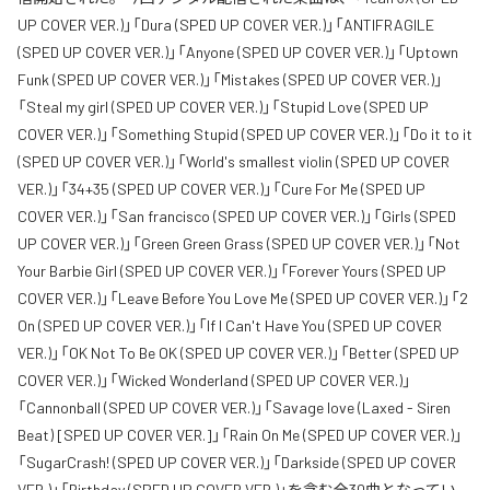
UP COVER VER.)」「Dura (SPED UP COVER VER.)」「ANTIFRAGILE
(SPED UP COVER VER.)」「Anyone (SPED UP COVER VER.)」「Uptown
Funk (SPED UP COVER VER.)」「Mistakes (SPED UP COVER VER.)」
「Steal my girl (SPED UP COVER VER.)」「Stupid Love (SPED UP
COVER VER.)」「Something Stupid (SPED UP COVER VER.)」「Do it to it
(SPED UP COVER VER.)」「World's smallest violin (SPED UP COVER
VER.)」「34+35 (SPED UP COVER VER.)」「Cure For Me (SPED UP
COVER VER.)」「San francisco (SPED UP COVER VER.)」「Girls (SPED
UP COVER VER.)」「Green Green Grass (SPED UP COVER VER.)」「Not
Your Barbie Girl (SPED UP COVER VER.)」「Forever Yours (SPED UP
COVER VER.)」「Leave Before You Love Me (SPED UP COVER VER.)」「2
On (SPED UP COVER VER.)」「If I Can't Have You (SPED UP COVER
VER.)」「OK Not To Be OK (SPED UP COVER VER.)」「Better (SPED UP
COVER VER.)」「Wicked Wonderland (SPED UP COVER VER.)」
「Cannonball (SPED UP COVER VER.)」「Savage love (Laxed - Siren
Beat) [SPED UP COVER VER.]」「Rain On Me (SPED UP COVER VER.)」
「SugarCrash! (SPED UP COVER VER.)」「Darkside (SPED UP COVER
VER.)」「Birthday (SPED UP COVER VER.)」を含む全30曲となってい