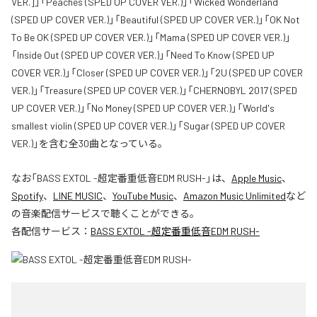
VER.]」「Peaches (SPED UP COVER VER.)」「Wicked Wonderland
(SPED UP COVER VER.)」「Beautiful (SPED UP COVER VER.)」「OK Not
To Be OK (SPED UP COVER VER.)」「Mama (SPED UP COVER VER.)」
「Inside Out (SPED UP COVER VER.)」「Need To Know (SPED UP
COVER VER.)」「Closer (SPED UP COVER VER.)」「2U (SPED UP COVER
VER.)」「Treasure (SPED UP COVER VER.)」「CHERNOBYL 2017 (SPED
UP COVER VER.)」「No Money (SPED UP COVER VER.)」「World's
smallest violin (SPED UP COVER VER.)」「Sugar (SPED UP COVER
VER.)」を含む全30曲となっている。
なお「
BASS EXTOL -超定番重低音EDM RUSH-
」は、
Apple Music
、
Spotify
、
LINE MUSIC
、
YouTube Music
、
Amazon Music Unlimited
など
の音楽配信サービスで聴くことができる。
各配信サービス：
BASS EXTOL -超定番重低音EDM RUSH-