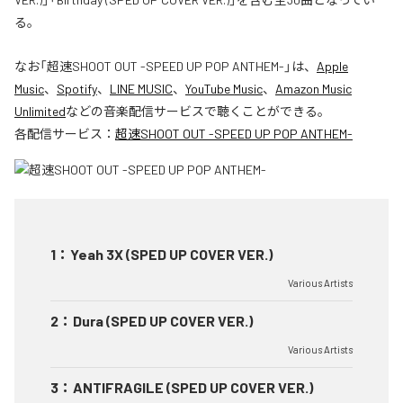
る。
なお「
超速SHOOT OUT -SPEED UP POP ANTHEM-
」は、
Apple
Music
、
Spotify
、
LINE MUSIC
、
YouTube Music
、
Amazon Music
Unlimited
などの音楽配信サービスで聴くことができる。
各配信サービス：
超速SHOOT OUT -SPEED UP POP ANTHEM-
1
：
Yeah 3X (SPED UP COVER VER.)
Various Artists
2
：
Dura (SPED UP COVER VER.)
Various Artists
3
：
ANTIFRAGILE (SPED UP COVER VER.)