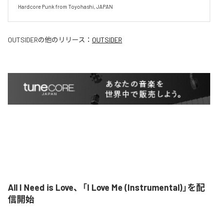
Hardcore Punk from Toyohashi, JAPAN
OUTSIDER
の他のリリース：
OUTSIDER
All I Need is Love、「I Love Me (Instrumental)」を配
信開始