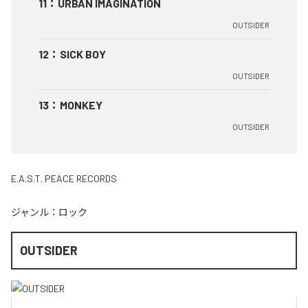
11
：
URBAN IMAGINATION
OUTSIDER
12
：
SICK BOY
OUTSIDER
13
：
MONKEY
OUTSIDER
E.A.S.T. PEACE RECORDS
ジャンル：
ロック
OUTSIDER