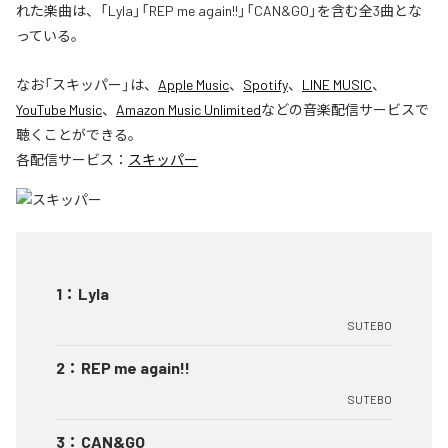
れた楽曲は、「Lyla」「REP me again!!」「CAN&GO」を含む全3曲とな
っている。
なお「
スキッパー
」は、
Apple Music
、
Spotify
、
LINE MUSIC
、
YouTube Music
、
Amazon Music Unlimited
などの音楽配信サービスで
聴くことができる。
各配信サービス：
スキッパー
1
：
Lyla
SUTEBO
2
：
REP me again!!
SUTEBO
3
：
CAN&GO