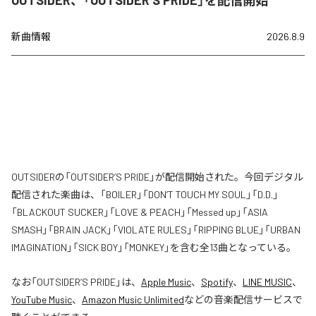
OUTSIDER、「OUTSIDER’S PRIDE」を配信開始
新曲情報
2026.8.9
OUTSIDERの「OUTSIDER’S PRIDE」が配信開始された。今回デジタル
配信された楽曲は、「BOILER」「DON’T TOUCH MY SOUL」「D.D.」
「BLACKOUT SUCKER」「LOVE & PEACH」「Messed up」「ASIA
SMASH」「BRAIN JACK」「VIOLATE RULES」「RIPPING BLUE」「URBAN
IMAGINATION」「SICK BOY」「MONKEY」を含む全13曲となっている。
なお「
OUTSIDER’S PRIDE
」は、
Apple Music
、
Spotify
、
LINE MUSIC
、
YouTube Music
、
Amazon Music Unlimited
などの音楽配信サービスで