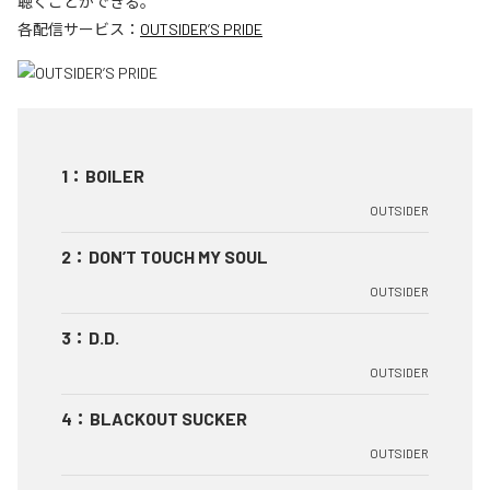
聴くことができる。
各配信サービス：
OUTSIDER’S PRIDE
1
：
BOILER
OUTSIDER
2
：
DON’T TOUCH MY SOUL
OUTSIDER
3
：
D.D.
OUTSIDER
4
：
BLACKOUT SUCKER
OUTSIDER