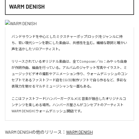
WARM DENISH
バンドサウンドを中心としたミクスチャーポップ(ロック)をジャンルに持
ち、若い現代シーンを歌にした楽曲は、共感性を生む。繊細な歌詞と暖かい
声を活かしたソロアーティスト。

リリースされているオリジナル楽曲は、全てComposer／Vo：みやっち自身
が作詞作曲、編曲を行っている。アルバムのジャケット写真やイラスト、ミ
ュージックビデオの撮影やアニメーション作り、ウォームデニッシュのコン
セプトであるファストフード店をCG/3D制作ソフトで自ら作るなど、多彩な
表現力を魅せるマルチミュージシャンな一面もある。

ここはファストフード(ハンバーガーグルメ)と音楽が融合したオリジナルコ
ンテンツを楽しめる場所。ハンバーガ屋さんがコンセプトのアーティスト
WARM DENISH (ウォームデニッシュ)開店です。
WARM DENISH
の他のリリース：
WARM DENISH