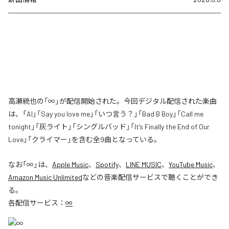
高瀬統也の「∞」が配信開始された。今回デジタル配信された楽曲
は、「AI」「Say you love me」「いつ言う？」「Bad B Boy」「Call me
tonight」「灰ライト」「シングルバッド」「It’s Finally the End of Our
Love」「クライマー」を含む全9曲となっている。
なお「
∞
」は、
Apple Music
、
Spotify
、
LINE MUSIC
、
YouTube Music
、
Amazon Music Unlimited
などの音楽配信サービスで聴くことができ
る。
各配信サービス：
∞