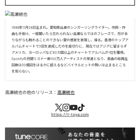
1996年11月26日生まれ。愛知県出身のシンガーソングライター。作詞・作
曲も手掛け、一度聞いたら忘れられない高瀬ならではのフレーズで、形があ
りながらも触れることのできない愛の感覚を表現し、操る。香港のトップア
ルバムチャートで3冠を達成したのを皮切りに、現在ではアジアに留まらず
アメリカ、ヨーロッパなど80カ国以上のチャートでアルバムが1位を獲得。
Spotifyの月間リスナー数100万人アーティストの常連となり、楽曲の総再生
回数は30億回をはるかに超えるなどバイラルヒットの勢いは止まるところ
を知らない。
高瀬統也
の他のリリース：
高瀬統也
https://t-toya.com