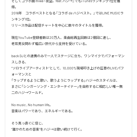
そしてコラボ曲 miwa『夜空。feat.ハジ→』でもiTunesランキング1位を獲
得。

2016年　コラボベストとなる『コラボ de ハジベスト。』ではLINE MUSICラ
ンキング1位。

リリース作品は配信チャートを中心に数々のタイトルを獲得。

現在YouTube登録者数は20万人、楽曲総再生回数は2億回に達し、

老若男女問わず幅広い世代から支持を受けている。 

back DJとの連携のみで一人でステージに立ち、ワンマイクでパフォーマン
スしきる、

“ソロライブアーティスト”として、10,000%現場叩き上げの圧巻のLIVEパフ
ォーマンスと

「ラップするように歌い、歌うようにラップする」ハジ→のスタイルは、

まさに「シンガーソング・エンターテイナー」を自称するに相応しい唯一無
二のハジ→ワールド。

No music , No human life。

音楽はパワーであり、エネルギーである。

そう真っ直ぐに信じ、
