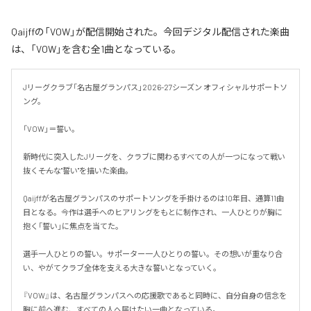
Qaijffの「VOW」が配信開始された。今回デジタル配信された楽曲
は、「VOW」を含む全1曲となっている。
Jリーグクラブ「名古屋グランパス」2026-27シーズン オフィシャルサポートソ
ング。

「VOW」＝誓い。

新時代に突入したJリーグを、クラブに関わるすべての人が一つになって戦い
抜く――そんな"誓い"を描いた楽曲。

Qaijffが名古屋グランパスのサポートソングを手掛けるのは10年目、通算11曲
目となる。今作は選手へのヒアリングをもとに制作され、一人ひとりが胸に
抱く「誓い」に焦点を当てた。

選手一人ひとりの誓い。サポーター一人ひとりの誓い。その想いが重なり合
い、やがてクラブ全体を支える大きな誓いとなっていく。

『VOW』は、名古屋グランパスへの応援歌であると同時に、自分自身の信念を
胸に前へ進む、すべての人へ届けたい一曲となっている。