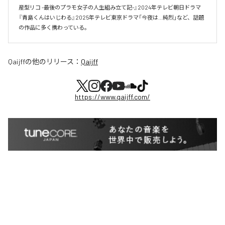
産型リコ -最後のプラモ女子の人生組み立て記-』2024年テレビ朝日ドラマ
『青島くんはいじわる』2025年テレビ東京ドラマ「今夜は…純烈」など、話題
の作品に多く携わっている。
Qaijff
の他のリリース：
Qaijff
https://www.qaijff.com/