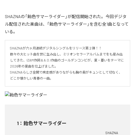
SHAZNAの「飴色サマーライダー」が配信開始された。今回デジタ
ル配信された楽曲は、「飴色サマーライダー」を含む全1曲となって
いる。
SHAZNAが六ヶ月連続デジタルシングルをリリース第２弾！！

数々の大ヒット曲を世に生み出し、ミリオンセラーアルバムまでをも産み出
してきた、IZAM作詞 & A.O.I作曲のゴールデンコンビが、夏・憂いをテーマに
2026年の夏曲を仕上げました。

SHAZNAらしさ全開で疾走感がありながらも胸の奥がキュンとして切なく、
どこか懐かしい青春の一曲。
1
：
飴色サマーライダー
SHAZNA