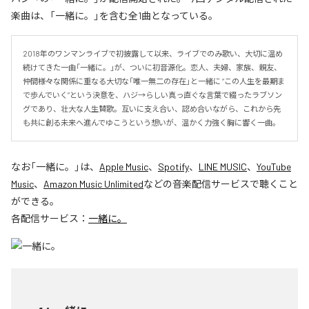
楽曲は、「一緒に。」を含む全1曲となっている。
2018年のワンマンライブで初披露して以来、ライブでのみ歌い、大切に温め
続けてきた一曲「一緒に。」が、ついに初音源化。恋人、夫婦、家族、親友、
仲間――様々な関係に重なる大切な「唯一無二の存在」と一緒に “この人生を最期ま
で歩んでいく”という決意を、ハジ→らしい真っ直ぐな言葉で綴ったラブソン
グであり、壮大な人生賛歌。互いに支え合い、認め合いながら、これから先
も共に創る未来へ進んでゆこうという想いが、温かく力強く胸に響く一曲。
なお「
一緒に。
」は、
Apple Music
、
Spotify
、
LINE MUSIC
、
YouTube
Music
、
Amazon Music Unlimited
などの音楽配信サービスで聴くこと
ができる。
各配信サービス：
一緒に。