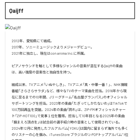
Qaijff
2012年、愛知県にて結成。

2017年、ソニーミュージックよりメジャーデビュー。

2021年に独立し、現在はcon anima Inc.に所属。

ピアノサウンドを軸として多様なジャンルの音楽が混在するQaijffの楽曲
は、高い強度の音楽性と独自性を持つ。

結成以来、TVアニメ「いぬやしき」、TVアニメ「真・中華一番！」、NHK情報
番組「さらさらサラダ」など、様々なTVのテーマ楽曲を担当。2016年から現
在に至るまでの10年間、Jリーグチーム「名古屋グランパス」のオフィシャル
サポートソングを担当。2023年の楽曲「たぎってしかたないわ」はTikTokで
100万回再生を突破。2024年の楽曲「誇れ」は、ZIP-FMオフィシャルチャー
ト「ZIP-HOT100」で見事１位を獲得。担当して10年目となる2025年の楽曲
「掴まえろ頂点を」は試合前の選手紹介時の音楽として使用されている。

2024年12月に発売したフルアルバム[YOKU]は国内に留まらず海外でも多く
のリスナーの心を掴み、iTunes Store ブラジルの”J-POPトップアルバム” 1位