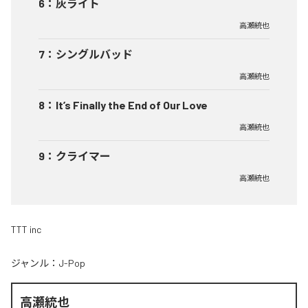
6
：
灰ライト
高瀬統也
7
：
シングルバッド
高瀬統也
8
：
It’s Finally the End of Our Love
高瀬統也
9
：
クライマー
高瀬統也
TTT inc
ジャンル：
J-Pop
高瀬統也