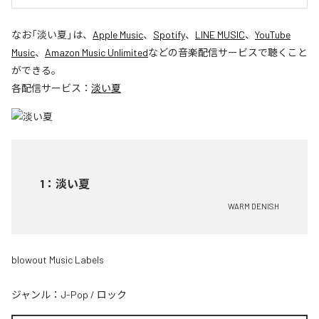
なお「
淡い夏
」は、
Apple Music
、
Spotify
、
LINE MUSIC
、
YouTube
Music
、
Amazon Music Unlimited
などの音楽配信サービスで聴くこと
ができる。
各配信サービス：
淡い夏
1
：
淡い夏
WARM DENISH
blowout Music Labels
ジャンル：
J-Pop
/
ロック