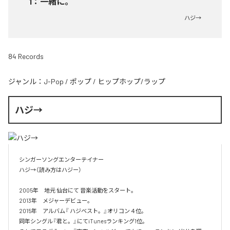
1
：
一緒に。
ハジ→
84 Records
ジャンル：
J-Pop
/
ポップ
/
ヒップホップ/ラップ
ハジ→
シンガーソングエンターテイナー

ハジ→（読み方はハジー）

2005年　地元 仙台にて 音楽活動をスタート。

2013年　メジャーデビュー。

2015年　アルバム『 ハジベスト。』オリコン４位。

同年シングル『君と。』にてiTunesランキング1位。
