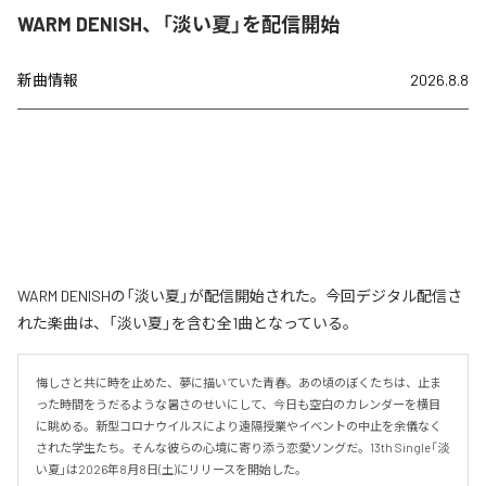
WARM DENISH、「淡い夏」を配信開始
新曲情報
2026.8.8
WARM DENISHの「淡い夏」が配信開始された。今回デジタル配信さ
れた楽曲は、「淡い夏」を含む全1曲となっている。
悔しさと共に時を止めた、夢に描いていた青春。あの頃のぼくたちは、止ま
った時間をうだるような暑さのせいにして、今日も空白のカレンダーを横目
に眺める。新型コロナウイルスにより遠隔授業やイベントの中止を余儀なく
された学生たち。そんな彼らの心境に寄り添う恋愛ソングだ。13th Single「淡
い夏」は2026年8月8日(土)にリリースを開始した。