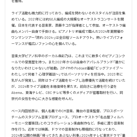
を獲得。

ライブ活動も精力的に行っており、編成を問わないそのスタイルが注目を集
めている。2021年には約50人編成の大規模なオーケストラコンサートを開
催。日本を代表する音楽家、斎藤ネコが指揮者として参加、オーケストラ編
曲もメンバー自身で手掛ける。ピアノトリオ編成で臨んだ2024年夏開催の
ワンマンツアー「誇れ-2024-」は全日程ソールドアウト。熱いライブパフォ
ーマンスが幅広いファンの心を掴んでいる。

音楽大学ピアノ科卒のボーカル森彩乃は、これまでに数多くのピアノコンク
ールでの受賞歴を持つ。また2021年からは自身のアパレルブランド「誰かに
なりたいわけじゃない」が始動。ZIP-FMの Podcast番組「ビッグファイブ 〜
わたしって何者？ 心理学雑談〜」ではパーソナリティを担当中。2023 年に
乳がんが発覚し、同年はライブ活動をセーブし治療優先で活動を続けていた
が、2024年ライブ活動を本格復帰を果たす。前向きに治療を行う姿を
Abema、東海テレビ、CBC テレビ等多くのメディアが密着取材を行い、同
世代の女性を中心に大きな感動を呼んだ。

ベース内田旭彦は、個人名義でのCM音楽、舞台の音楽監督、プロスポーツ
チームのスタジアム音楽プロデュース、プロオーケストラ「名古屋フィルハ
ーモニー交響楽団」とのコラボレーション楽曲制作など、多岐に渡り音楽制
作を行う。近年では映画、ドラマの音楽制作も積極的に行なっており、
2024年公開の映画『帰ってきた あぶない刑事』2024年テレビ東京ドラマ『量