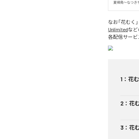
夏帰鳥〜なつきち
なお「
花むく
Unlimited
など
各配信サービ
1
：
花
2
：
花むく
3
：
花むく