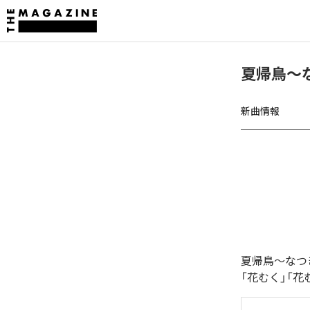
夏帰鳥〜
新曲情報
夏帰鳥〜なつ
「花むく」「花むく 