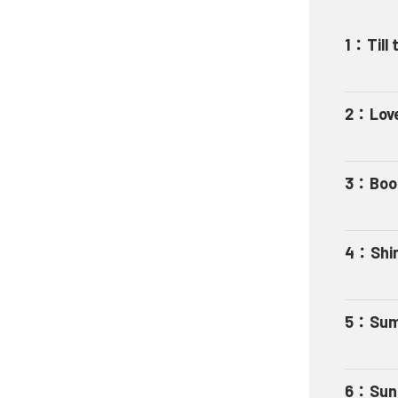
1
：
Till
2
：
Lov
3
：
Boog
4
：
Shi
5
：
Sum
6
：
Sun