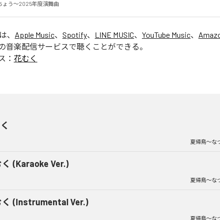
ょう〜2025年度演舞曲
」は、
Apple Music
、
Spotify
、
LINE MUSIC
、
YouTube Music
、
Amazo
の音楽配信サービスで聴くことができる。
ス：
花むく
むく
夏帰鳥〜な
 (Karaoke Ver.)
夏帰鳥〜な
 (Instrumental Ver.)
夏帰鳥〜な