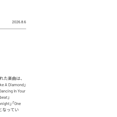
2026.8.6
信された楽曲は、
Like A Diamond」
ncing In Your
tbeat」
Tonight」「One
全20曲となってい