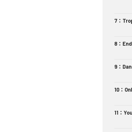
7
：
Tro
8
：
End
9
：
Dan
10
：
On
11
：
You