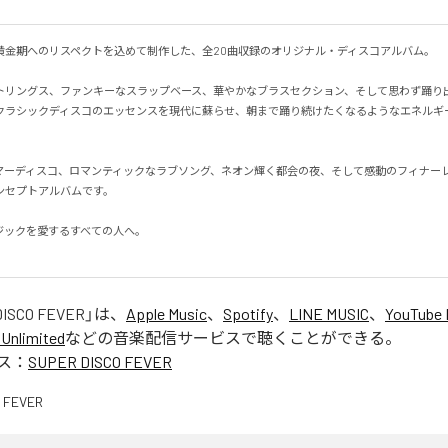
黄金期へのリスペクトを込めて制作した、全20曲収録のオリジナル・ディスコアルバム。

トリングス、ファンキーなスラップベース、華やかなブラスセクション、そして思わず踊り
クラシックディスコのエッセンスを現代に蘇らせ、朝まで踊り続けたくなるようなエネルギ
マーディスコ、ロマンティックなラブソング、ネオン輝く都会の夜、そして感動のフィナーレ
セプトアルバムです。

ックを愛するすべての人へ。

DISCO FEVER
」は、
Apple Music
、
Spotify
、
LINE MUSIC
、
YouTube 
Unlimited
などの音楽配信サービスで聴くことができる。
ス：
SUPER DISCO FEVER