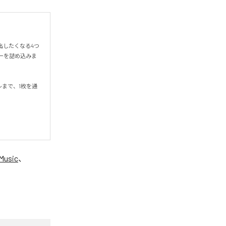
出したくなる4つ
ーを詰め込みま
まで、1枚を通
Music
、