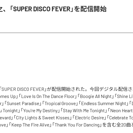
「SUPER DISCO FEVER」を配信開始
SUPER DISCO FEVER」が配信開始された。今回デジタル配
Comes Up」「Love Is On The Dance Floor」「Boogie All Night」「Shine 
」「Sunset Paradise」「Tropical Groove」「Endless Summer Night」「Da
u Tonight」「You're My Destiny」「Stay With Me Tonight」「Neon Hear
evard」「City Lights & Sweet Kisses」「Electric Desire」「Celebrate 
Groove」「Keep The Fire Alive」「Thank You For Dancing」を含む