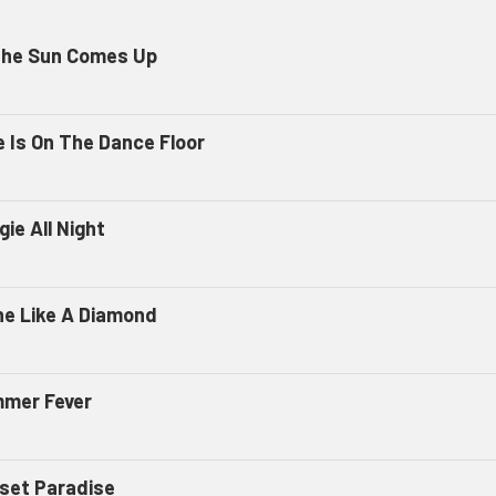
 the Sun Comes Up
e Is On The Dance Floor
ie All Night
ne Like A Diamond
mer Fever
set Paradise