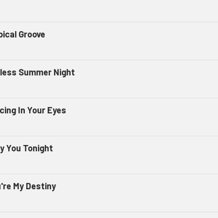
pical Groove
less Summer Night
cing In Your Eyes
ly You Tonight
're My Destiny