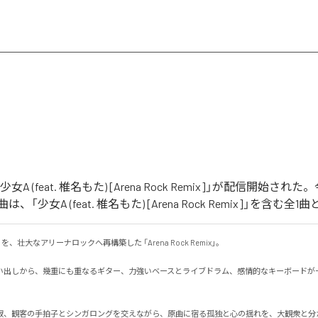
「少女A (feat. 椎名もた) [Arena Rock Remix]」が配信開始さ
「少女A (feat. 椎名もた) [Arena Rock Remix]」を含む
、壮大なアリーナロックへ再構築した 「Arena Rock Remix」。

い出しから、幾重にも重なるギター、力強いベースとライブドラム、感情的なキーボードが
寂、観客の手拍子とシンガロングを交えながら、原曲に宿る孤独と心の揺れを、大観衆と分