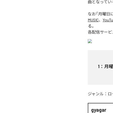
曲となってい
なお「
月曜日にお
MUSIC
、
YouTu
る。
各配信サービ
1
：
月曜
ジャンル：
ロ
gyagar