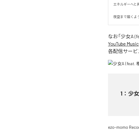
エネルギーへと昇華
夜空まで届くよ
なお「
少女A (fe
YouTube Music
各配信サービ
1
：
少女A
ezo-momo Reco