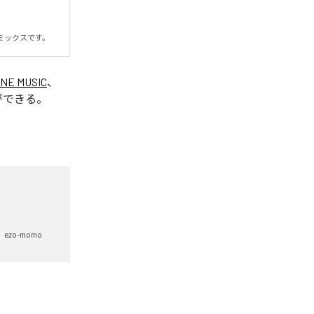
ミックスです。
INE MUSIC
、
ができる。
ezo-momo