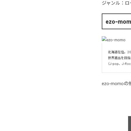
ジャンル：
ロ
ezo-mo
北海道在住。20
世界進出を目指
（J-pop、J-
ezo-momo
の