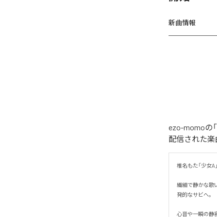
新曲情報
ezo-momoの
配信された楽曲は、
椎名もた「少女A」を
繊細で静かな歌
発的なサビへ。

心音や一瞬の静