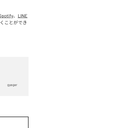
Spotify
、
LINE
くことができ
gyagar