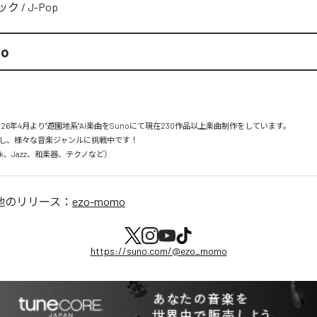
ック
/
J-Pop
mo
26年4月より"遊園地系"AI楽曲をSunoにて現在230作品以上楽曲制作をしています。

し、様々な音楽ジャンルに挑戦中です！

Rock、Jazz、和楽器、テクノなど）
他のリリース：
ezo-momo
https://suno.com/@ezo_momo