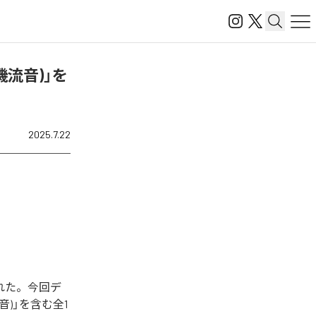
 機流音)」を
2025.7.22
始された。今回デ
音)」を含む全1