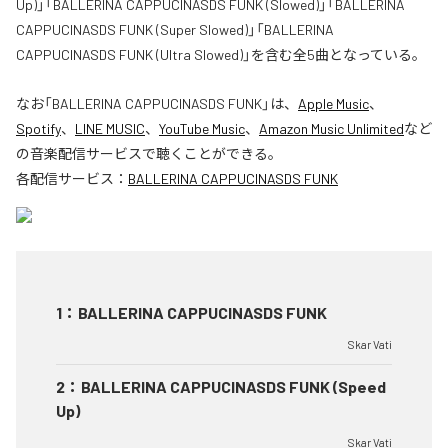
Up)」「BALLERINA CAPPUCINASDS FUNK (Slowed)」「BALLERINA
CAPPUCINASDS FUNK (Super Slowed)」「BALLERINA
CAPPUCINASDS FUNK (Ultra Slowed)」を含む全5曲となっている。
なお「
BALLERINA CAPPUCINASDS FUNK
」は、
Apple Music
、
Spotify
、
LINE MUSIC
、
YouTube Music
、
Amazon Music Unlimited
など
の音楽配信サービスで聴くことができる。
各配信サービス：
BALLERINA CAPPUCINASDS FUNK
1
：
BALLERINA CAPPUCINASDS FUNK
Skar Vati
2
：
BALLERINA CAPPUCINASDS FUNK (Speed
Up)
Skar Vati