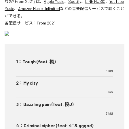
なお「
From 2021
」は、
Apple Music
、
Spotify
、
LINE MUSIC
、
YouTube
Music
、
Amazon Music Unlimited
などの音楽配信サービスで聴くこと
ができる。
各配信サービス：
From 2021
1
：
Tough (feat. 楓)
Eikiti
2
：
My city
Eikiti
3
：
Dazzling pain (feat. 桜J)
Eikiti
4
：
Criminal cipher (feat. 4° & gggod)