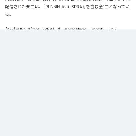
配信された楽曲は、「RUNNIN (feat. SPRA)」を含む全1曲となってい
る。
なお「
RUNNIN (feat. SPRA)
」は、
Apple Music
、
Spotify
、
LINE
MUSIC
、
YouTube Music
、
Amazon Music Unlimited
などの音楽配信サ
ービスで聴くことができる。
各配信サービス：
RUNNIN (feat. SPRA)
1
：
RUNNIN (feat. SPRA)
Kapsoul
8th & Olive