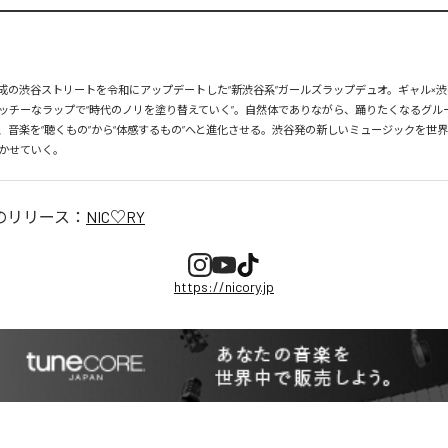
、平成の渋谷ストリートを令和にアップデートした“新渋谷系”ガールズラップデュオ。ギャル×渋
ッチーなラップで“時代のノリを塗り替えていく”。自然体でありながら、踊りたくなるグル
、音楽を“聴くもの”から“体感するもの”へと進化させる。渋谷発の新しいミュージックを世
かせていく。
のリリース：
NIC♡RY
https://nicory.jp