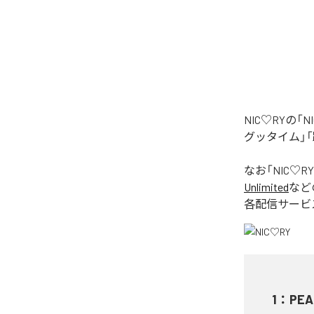
NIC♡RYの
グッタイム」「
なお「
NIC♡RY
Unlimited
など
各配信サービ
1
：
PEA