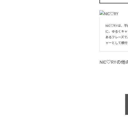
NIC♡RYは
に、ゆるくキャ
あるフレーズで
ャーとして根付
NIC♡RY
の他