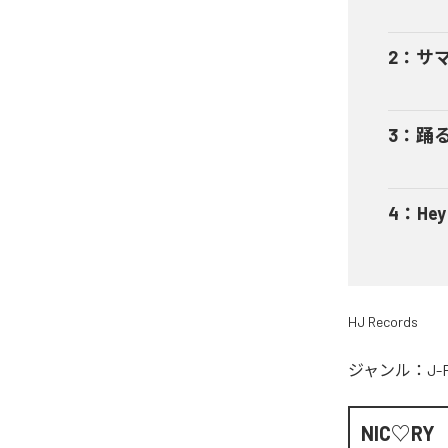
2
：
サ
3
：
踊
4
：
He
HJ Records
ジャンル：
J-
NIC♡RY