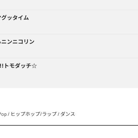
マグッタイム
るニンニコリン
y!!トモダッチ☆
Pop
/
ヒップホップ/ラップ
/
ダンス