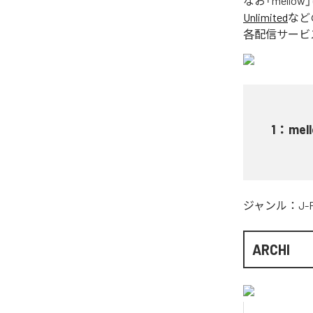
なお「
mellow
Unlimited
など
各配信サービ
1
：
mel
ジャンル：
J-
ARCHI