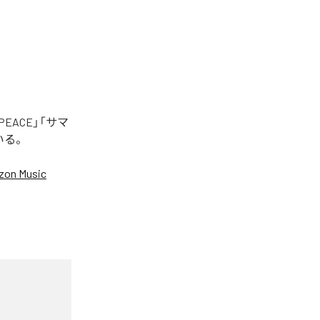
EACE」「サマ
いる。
on Music