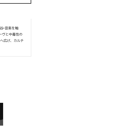
谷×音楽を軸
ーヴと中毒性の
界へ広げ、カルチ