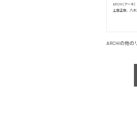
ARCHI（アーキ）　
土屋正樹、八木
ARCHI
の他の