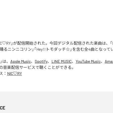
「NIC♡RY」が配信開始された。今回デジタル配信された楽曲は、「P
踊るニンニコリン」「Hey!!トモダッチ☆」を含む全4曲となって
」は、
Apple Music
、
Spotify
、
LINE MUSIC
、
YouTube Music
、
Amaz
の音楽配信サービスで聴くことができる。
ス：
NIC♡RY
CE