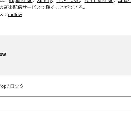
」は、
Apple Music
、
Spotify
、
LINE MUSIC
、
YouTube Music
、
Amazo
の音楽配信サービスで聴くことができる。
ス：
mellow
low
Pop
/
ロック