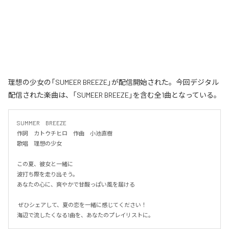
理想の少女の「SUMEER BREEZE」が配信開始された。今回デジタル
配信された楽曲は、「SUMEER BREEZE」を含む全1曲となっている。
SUMMER　BREEZE

作詞　カトウチヒロ　作曲　小池直樹

歌唱　理想の少女

この夏、彼女と一緒に

波打ち際を走り出そう。

あなたの心に、爽やかで甘酸っぱい風を届ける

 ぜひシェアして、夏の恋を一緒に感じてください！

海辺で流したくなる1曲を、あなたのプレイリストに。