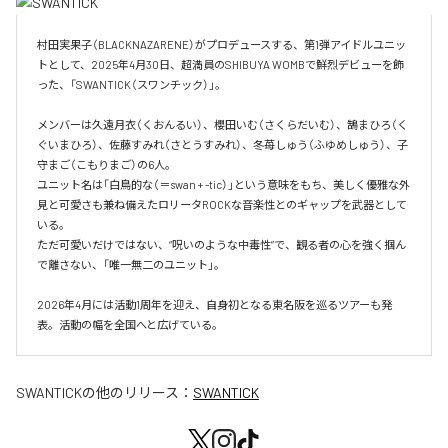
村田実果子（BLACKNAZARENE）がプロデュースする、第1弾アイドルユニッ
トとして、2025年4月30日、超満員のSHIBUYA WOMBで鮮烈デビューを飾
った、「SWANTICK（スワンチック）」。

メンバーは久遠月衣（くおんるい）、櫻田いむ（さくらだいむ）、鵠まひろ（く
ぐいまひろ）、佐藤すみれ（さとうすみれ）、冬苺しゅう（ふゆめしゅう）、子
守まご（こもりまご）の6人。

ユニット名は「白鳥的な（＝swan + -tic）」という意味をもち、美しく優雅な外
見と可愛さも兼ね備えたロリータROCKな音楽性とのギャップを武器として
いる。

ただ可愛いだけではない、“呪いのような中毒性”で、観る者の心を強く掴ん
で離さない、「唯一無二のユニット」。

2026年4月には活動1周年を迎え、自身初となる東名阪を巡るツアーも発
表。活動の幅を全国へと広げている。
SWANTICK
の他のリリース：
SWANTICK