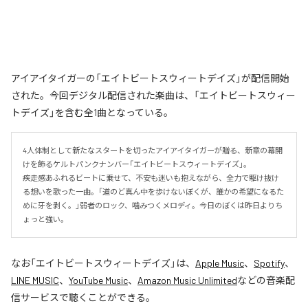
アイアイタイガーの「エイトビートスウィートデイズ」が配信開始
された。今回デジタル配信された楽曲は、「エイトビートスウィー
トデイズ」を含む全1曲となっている。
4人体制として新たなスタートを切ったアイアイタイガーが贈る、新章の幕開
けを飾るケルトパンクナンバー「エイトビートスウィートデイズ」。

疾走感あふれるビートに乗せて、不安も迷いも抱えながら、全力で駆け抜け
る想いを歌った一曲。「道のど真ん中を歩けないぼくが、誰かの希望になるた
めに牙を剥く。」弱者のロック、噛みつくメロディ。今日のぼくは昨日よりち
ょっと強い。
なお「
エイトビートスウィートデイズ
」は、
Apple Music
、
Spotify
、
LINE MUSIC
、
YouTube Music
、
Amazon Music Unlimited
などの音楽配
信サービスで聴くことができる。