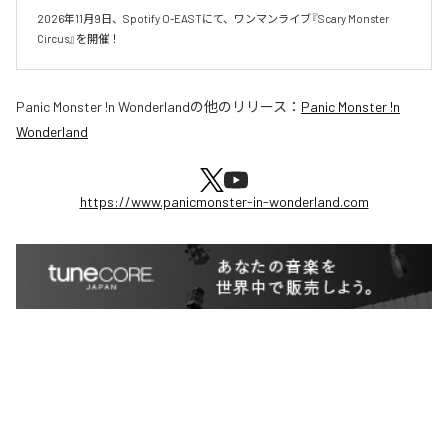
2026年11月9日、Spotify O-EASTにて、ワンマンライブ『Scary Monster 
Circus』を開催！
Panic Monster !n Wonderland
の他のリリース：
Panic Monster !n
Wonderland
https://www.panicmonster-in-wonderland.com