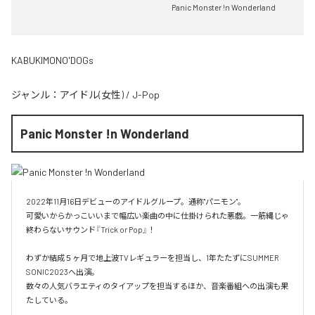
Panic Monster !n Wonderland
KABUKIMONO'DOGs
ジャンル：
アイドル(女性)
/
J-Pop
Panic Monster !n Wonderland
2022年11月16日デビューのアイドルグループ。通称"パニモン"。

可愛いからかっこいいまで幅広い楽曲の中に仕掛けられた悪戯。一筋縄じゃ
終わらないサウンド『Trick or Pop』！

わずか結成５ヶ月で地上波TVレギュラーを担当し、1年たたずにSUMMER 
SONIC2023へ出演。

数々の人気バラエティのタイアップを担当するほか、音楽番組への出演も果
たしている。
