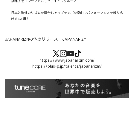
祭囃子をコンセプトにしたアイドルグループ

日本と海外のリズムを融合しアップテンポな楽曲でパフォーマンスを繰り広
げる6人組！
JAPANARIZM
の他のリリース：
JAPANARIZM
https://www.japanarizm.com/
https://plus-p.jp/talents/japanarizm/