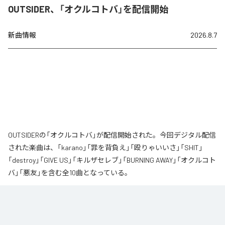
OUTSIDER、「オクルコトバ」を配信開始
新曲情報
2026.8.7
OUTSIDERの「オクルコトバ」が配信開始された。今回デジタル配信
された楽曲は、「karano」「罪を背負え」「殴りゃいいさ」「SHIT」
「destroy」「GIVE US」「キルザセレブ」「BURNING AWAY」「オクルコト
バ」「悪友」を含む全10曲となっている。
なお「
オクルコトバ
」は、
Apple Music
、
Spotify
、
LINE MUSIC
、
YouTube Music
、
Amazon Music Unlimited
などの音楽配信サービスで
聴くことができる。