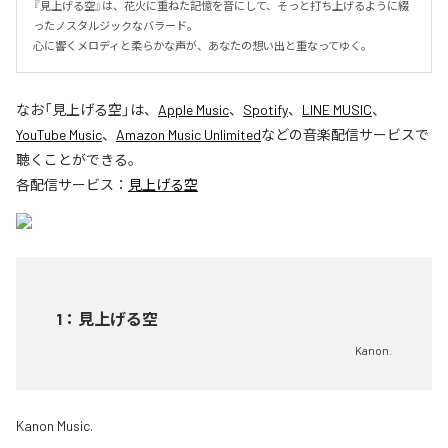
『見上げる空』は、花火に重ねた記憶を音にして、そっと打ち上げるように綴
ったノスタルジックなバラード。

心に響くメロディと柔らかな声が、あなたの想い出と重なってゆく。
なお「
見上げる空
」は、
Apple Music
、
Spotify
、
LINE MUSIC
、
YouTube Music
、
Amazon Music Unlimited
などの音楽配信サービスで
聴くことができる。
各配信サービス：
見上げる空
1
：
見上げる空
Kanon.
Kanon Music.