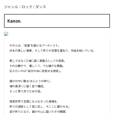
ジャンル：
ロック
/
ダンス
Kanon.
かのんは、“音霊”を届けるアーティスト。

日本の美しい情景、そして祈りの言葉を重ねて、作品を紡いでいる。

癒しではなく【 魂に届く振動 】としての音楽。

それは静かで、優しくて、でも確かな衝動。

伝えたいのは「自分の命に目覚める感覚」。

誰かの中に眠る“ほんとうの声”に、

魂の奥深くに届く音で構成。

そっと寄り添うための音。

現実世界で言葉にならなかった感情を、

祈りの波紋として音に託し、今ここに響かせる。

音が祈りとなり、誰かの心に届いたその瞬間、
