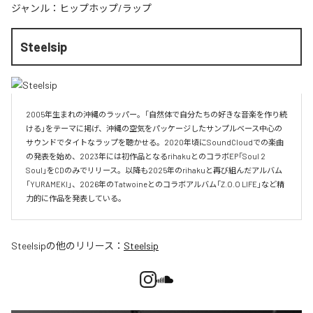
ジャンル：
ヒップホップ/ラップ
Steelsip
2005年生まれの沖縄のラッパー。「自然体で自分たちの好きな音楽を作り続
ける」をテーマに掲げ、沖縄の空気をパッケージしたサンプルベース中心の
サウンドでタイトなラップを聴かせる。2020年頃にSoundCloudでの楽曲
の発表を始め、2023年には初作品となるrihakuとのコラボEP「Soul 2 
Soul」をCDのみでリリース。以降も2025年のrihakuと再び組んだアルバム
「YURAMEKI」、2026年のTatwoineとのコラボアルバム「Z.O.O LIFE」など精
力的に作品を発表している。
Steelsip
の他のリリース：
Steelsip