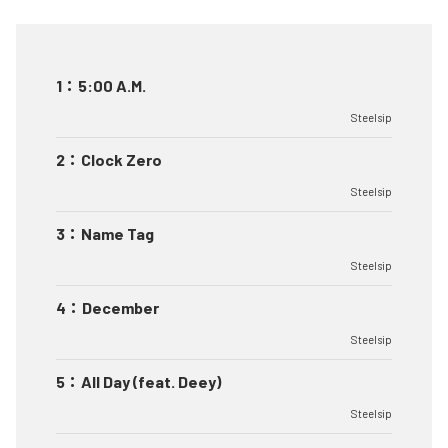
1
：
5:00 A.M.
Steelsip
2
：
Clock Zero
Steelsip
3
：
Name Tag
Steelsip
4
：
December
Steelsip
5
：
All Day (feat. Deey)
Steelsip