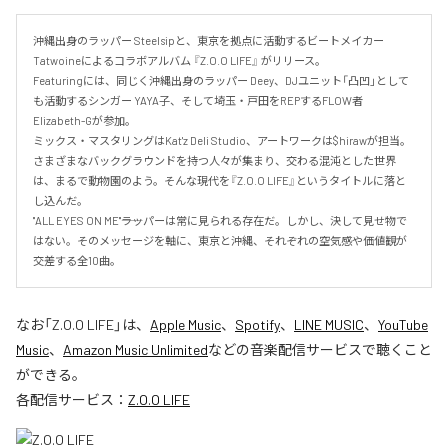
沖縄出身のラッパー Steelsipと、東京を拠点に活動するビートメイカー 
Tatwoineによるコラボアルバム 『Z.O.O LIFE』 がリリース。

Featuringには、同じく沖縄出身のラッパー Deey、DJユニット「凸凹」として
も活動するシンガー YAYA子、そして埼玉・戸田をREPするFLOW者 
Elizabeth-Gが参加。

ミックス・マスタリングはKat'z Deli Studio、アートワークは$hirawが担当。

さまざまなバックグラウンドを持つ人々が集まり、交わる混沌とした世界
は、まるで動物園のよう。そんな現代を『Z.O.O LIFE』というタイトルに落と
し込んだ。

"ALL EYES ON ME"――ラッパーは常に見られる存在だ。しかし、決して見せ物で
はない。そのメッセージを軸に、東京と沖縄、それぞれの空気感や価値観が
交差する全10曲。
なお「
Z.O.O LIFE
」は、
Apple Music
、
Spotify
、
LINE MUSIC
、
YouTube
Music
、
Amazon Music Unlimited
などの音楽配信サービスで聴くこと
ができる。
各配信サービス：
Z.O.O LIFE