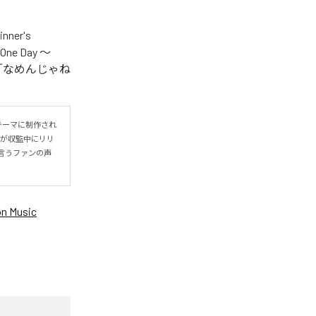
er's
One Day ～
.V.S.」「なめんじゃね
をテーマに制作され
IYOが収監中にリリ
言うファンの声
n Music