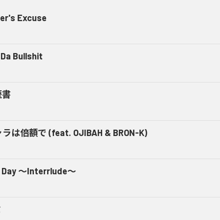
er's Excuse
Da Bullshit
歴書
ラは倍額で (feat. OJIBAH & BRON-K)
 Day ～Interrlude～
ミ