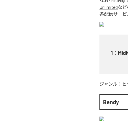
なお「
MidNigh
Unlimited
など
各配信サービ
1
：
Mid
ジャンル：
ヒ
Bendy