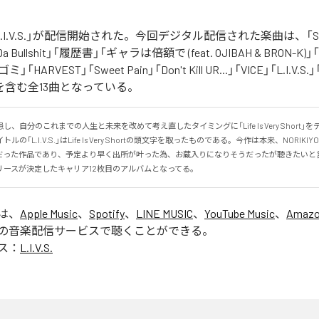
の「L.I.V.S.」が配信開始された。今回デジタル配信された楽曲は、「Sinn
 Da Bullshit」「履歴書」「ギャラは倍額で (feat. OJIBAH & BRON-K)」「
「ゴミ」「HARVEST」「Sweet Pain」「Don't Kill UR...」「VICE」「L.I
を含む全13曲となっている。
、自分のこれまでの人生と未来を改めて考え直したタイミングに「Life Is Very Short」
の「L.I.V.S.」はLife Is Very Shortの頭文字を取ったものである。今作は本来、NORIK
だった作品であり、予定より早く出所が叶った為、お蔵入りになりそうだったが聴きたいと
リースが決定したキャリア12枚目のアルバムとなってる。
」は、
Apple Music
、
Spotify
、
LINE MUSIC
、
YouTube Music
、
Amazo
の音楽配信サービスで聴くことができる。
ス：
L.I.V.S.