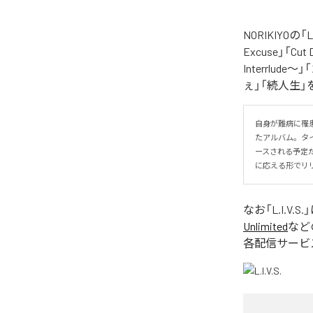
NORIKIYO
Excuse」「Cut
Interrlude～」
ぇ」「続人生」
自身が難病に罹患し
たアルバム。タイトル
ースされる予定
に応える形でリ
なお「
L.I.V.S.
Unlimited
など
各配信サービ