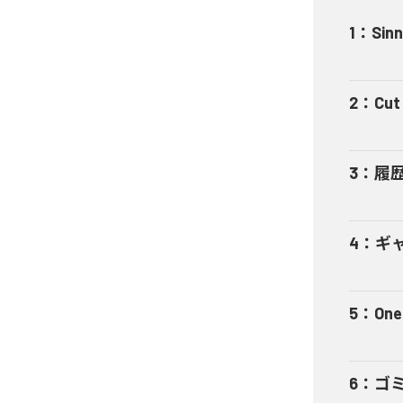
1
：
Sinn
2
：
Cut 
3
：
履
4
：
ギャ
5
：
One
6
：
ゴ