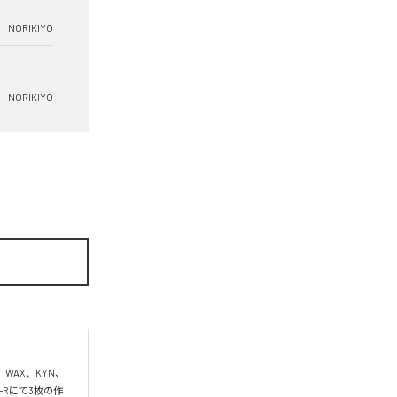
NORIKIYO
NORIKIYO
、WAX、KYN、
D-Rにて3枚の作