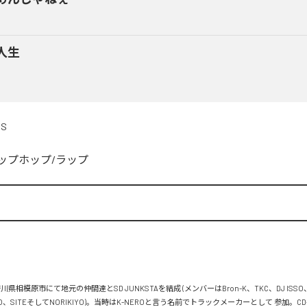
人生
DS
ップホップ/ラップ


川県相模原市にて地元の仲間達とSD JUNKSTAを結成 (メンバーはBron-K、TKC、DJ ISSO
FLO、SITEそしてNORIKIYO)。当時はK-NEROと言う名前でトラックメーカーとして 参加。C