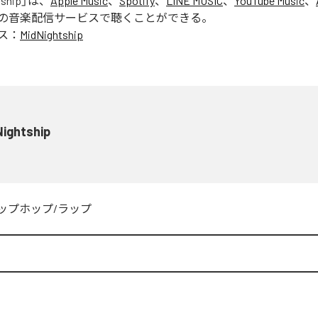
tship
」は、
Apple Music
、
Spotify
、
LINE MUSIC
、
YouTube Music
、
の音楽配信サービスで聴くことができる。
ス：
MidNightship
Nightship
ップホップ/ラップ