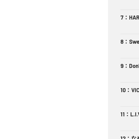
7
：
HA
8
：
Swe
9
：
Don'
10
：
VI
11
：
L.I.
12
：
な