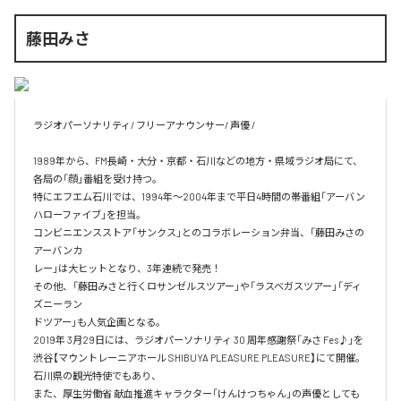
藤田みさ
ラジオパーソナリティ/ フリーアナウンサー/ 声優 /

1989年から、FM長崎・大分・京都・石川などの地方・県域ラジオ局にて、

各局の「顔」番組を受け持つ。

特にエフエム石川では、1994年〜2004年まで平日4時間の帯番組「アーバン
ハローファイブ」を担当。

コンビニエンスストア「サンクス」とのコラボレーション弁当、「藤田みさの
アーバンカ

レー」は大ヒットとなり、3年連続で発売！

その他、「藤田みさと行くロサンゼルスツアー」や「ラスベガスツアー」「ディ
ズニーラン

ドツアー」も人気企画となる。

2019年 3月29日には、ラジオパーソナリティ 30 周年感謝祭「みさ Fes♪」を

渋谷【マウントレーニアホール SHIBUYA PLEASURE PLEASURE】にて開催。

石川県の観光特使でもあり、

また、厚生労働省 献血推進キャラクター「けんけつちゃん」の声優としても