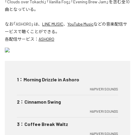
「Clouds over Tokachi」「Vanilla Fog」「Evening Brew Jam」を含む全10
曲となっている。
なお「
ASHORO
」は、
LINE MUSIC
、
YouTube Music
などの音楽配信サ
ービスで聴くことができる。
各配信サービス：
ASHORO
1
：
Morning Drizzle in Ashoro
HAPIVERI SOUNDS
2
：
Cinnamon Swing
HAPIVERI SOUNDS
3
：
Coffee Break Waltz
HAPIVERI SOUNDS