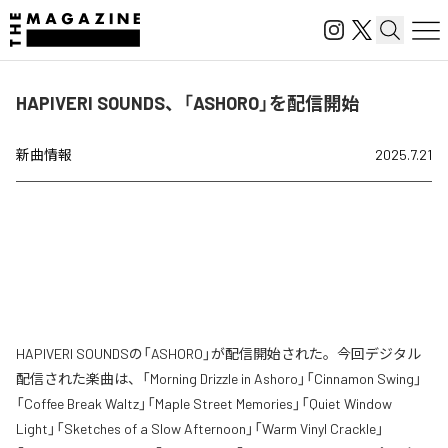
HAPIVERI SOUNDS、「ASHORO」を配信開始
新曲情報
2025.7.21
HAPIVERI SOUNDSの「ASHORO」が配信開始された。今回デジタル
配信された楽曲は、「Morning Drizzle in Ashoro」「Cinnamon Swing」
「Coffee Break Waltz」「Maple Street Memories」「Quiet Window
Light」「Sketches of a Slow Afternoon」「Warm Vinyl Crackle」