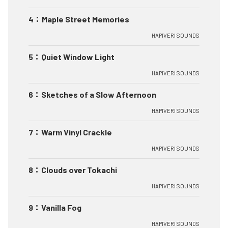
4
：
Maple Street Memories
HAPIVERI SOUNDS
5
：
Quiet Window Light
HAPIVERI SOUNDS
6
：
Sketches of a Slow Afternoon
HAPIVERI SOUNDS
7
：
Warm Vinyl Crackle
HAPIVERI SOUNDS
8
：
Clouds over Tokachi
HAPIVERI SOUNDS
9
：
Vanilla Fog
HAPIVERI SOUNDS