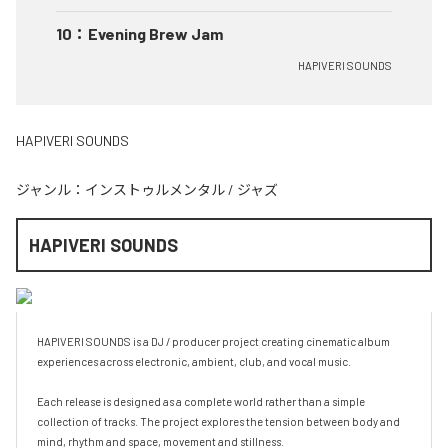
10
：
Evening Brew Jam
HAPIVERI SOUNDS
HAPIVERI SOUNDS
ジャンル：
インストゥルメンタル
/
ジャズ
HAPIVERI SOUNDS
HAPIVERI SOUNDS is a DJ / producer project creating cinematic album 
experiences across electronic, ambient, club, and vocal music.

Each release is designed as a complete world rather than a simple 
collection of tracks. The project explores the tension between body and 
mind, rhythm and space, movement and stillness.
