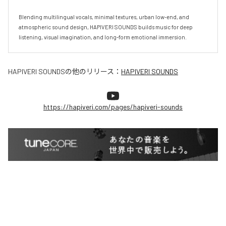
Blending multilingual vocals, minimal textures, urban low-end, and 
atmospheric sound design, HAPIVERI SOUNDS builds music for deep 
listening, visual imagination, and long-form emotional immersion.
HAPIVERI SOUNDS
の他のリリース：
HAPIVERI SOUNDS
https://hapiveri.com/pages/hapiveri-sounds