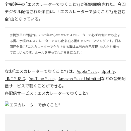
宇梶淳平の「エスカレーターで歩くこと?」が配信開始された。今回
デジタル配信された楽曲は、「エスカレーターで歩くこと?」を含む
全1曲となっている。
宇梶淳平の問題作。2023年から99.9%エスカレーターで必ず右側で立ち止ま
る男、宇梶のエスカレーターで立ち止まる応援キャンペーンソングです。日本
国民全員に「エスカレーターで立ち止まる事は本当の自己実現」なんだと知っ
てほしいんです。ルールを守ってわがままになれ！
なお「
エスカレーターで歩くこと?
」は、
Apple Music
、
Spotify
、
LINE MUSIC
、
YouTube Music
、
Amazon Music Unlimited
などの音楽配
信サービスで聴くことができる。
各配信サービス：
エスカレーターで歩くこと?