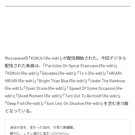
Mistuwaneの「KOKUU (Re-edit)」が配信開始された。今回デジタル
配信された楽曲は、「Particles On Spiral Staircase (Re-edit)」
「KOKUU (Re-edit)」「Decades (Re-edit)」「To 4 (Re-edit)」「HIRARI-
HIRARI (Re-edit)」「Bright Than Blue (Re-edit)」「Under The Rainbow
(Re-edit)」「Quiet Stone (Re-edit)」「Speed Of Some Occasion (Re-
edit)」「Diced Moment (Re-edit)」「Turn Out To Be Itself (Re-edit)」
「Deep Fish (Re-edit)」「Axis Unit On Shadow (Re-edit)」を含む全13曲
となっている。
過去の音を、変わった自分、の耳で再構築。

静かに、しかし確かに変わったKOKUU。