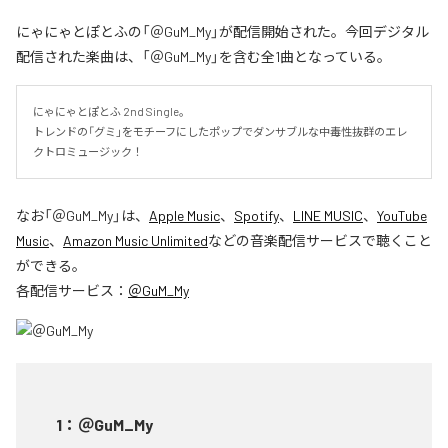
にゃにゃとぽとふの「＠GuM_My」が配信開始された。今回デジタル
配信された楽曲は、「＠GuM_My」を含む全1曲となっている。
にゃにゃとぽとふ 2nd Single。

トレンドの「グミ」をモチーフにしたポップでダンサブルな中毒性抜群のエレ
クトロミュージック！
なお「
＠GuM_My
」は、
Apple Music
、
Spotify
、
LINE MUSIC
、
YouTube
Music
、
Amazon Music Unlimited
などの音楽配信サービスで聴くこと
ができる。
各配信サービス：
＠GuM_My
1
：
＠GuM_My