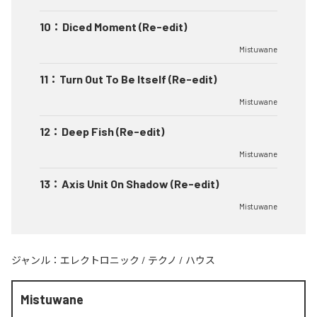
10
：
Diced Moment (Re-edit)
Mistuwane
11
：
Turn Out To Be Itself (Re-edit)
Mistuwane
12
：
Deep Fish (Re-edit)
Mistuwane
13
：
Axis Unit On Shadow (Re-edit)
Mistuwane
ジャンル：
エレクトロニック
/
テクノ
/
ハウス
Mistuwane