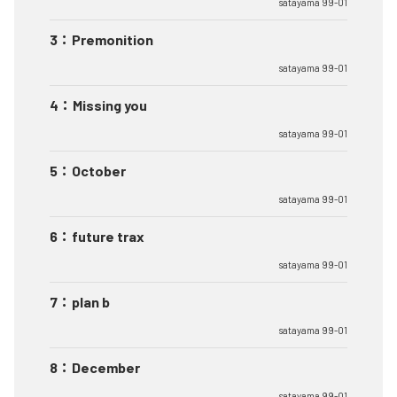
satayama 99-01
3
：
Premonition
satayama 99-01
4
：
Missing you
satayama 99-01
5
：
October
satayama 99-01
6
：
future trax
satayama 99-01
7
：
plan b
satayama 99-01
8
：
December
satayama 99-01