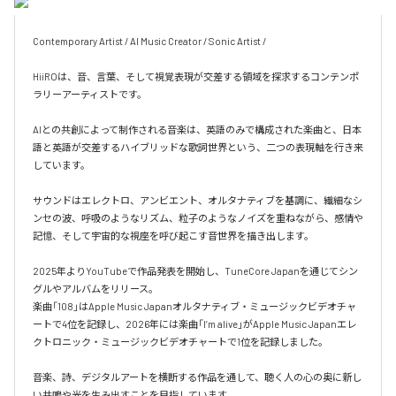
Contemporary Artist / AI Music Creator / Sonic Artist / 

HiiROは、音、言葉、そして視覚表現が交差する領域を探求するコンテンポ
ラリーアーティストです。

AIとの共創によって制作される音楽は、英語のみで構成された楽曲と、日本
語と英語が交差するハイブリッドな歌詞世界という、二つの表現軸を行き来
しています。

サウンドはエレクトロ、アンビエント、オルタナティブを基調に、繊細なシ
ンセの波、呼吸のようなリズム、粒子のようなノイズを重ねながら、感情や
記憶、そして宇宙的な視座を呼び起こす音世界を描き出します。

2025年よりYouTubeで作品発表を開始し、TuneCore Japanを通じてシン
グルやアルバムをリリース。

楽曲「108」はApple Music Japanオルタナティブ・ミュージックビデオチャ
ートで4位を記録し、2026年には楽曲「I’m alive」がApple Music Japanエレ
クトロニック・ミュージックビデオチャートで1位を記録しました。

音楽、詩、デジタルアートを横断する作品を通して、聴く人の心の奥に新し
い共鳴や光を生み出すことを目指しています。