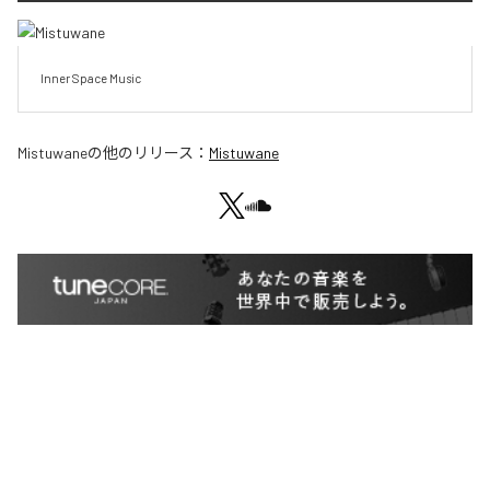
Inner Space Music
Mistuwane
の他のリリース：
Mistuwane