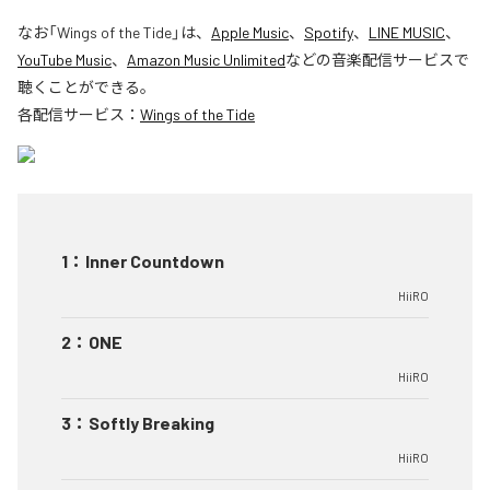
なお「
Wings of the Tide
」は、
Apple Music
、
Spotify
、
LINE MUSIC
、
YouTube Music
、
Amazon Music Unlimited
などの音楽配信サービスで
聴くことができる。
各配信サービス：
Wings of the Tide
1
：
Inner Countdown
HiiRO
2
：
ONE
HiiRO
3
：
Softly Breaking
HiiRO