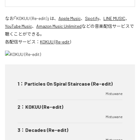
なお「
KOKUU (Re-edit)
」は、
Apple Music
、
Spotify
、
LINE MUSIC
、
YouTube Music
、
Amazon Music Unlimited
などの音楽配信サービスで
聴くことができる。
各配信サービス：
KOKUU (Re-edit)
1
：
Particles On Spiral Staircase (Re-edit)
Mistuwane
2
：
KOKUU (Re-edit)
Mistuwane
3
：
Decades (Re-edit)
Mistuwane