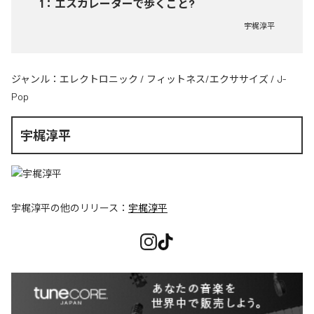
1
：
エスカレーターで歩くこと?
宇梶淳平
ジャンル：
エレクトロニック
/
フィットネス/エクササイズ
/
J-
Pop
宇梶淳平
宇梶淳平
の他のリリース：
宇梶淳平