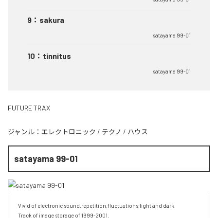
9
：
sakura
satayama 99-01
10
：
tinnitus
satayama 99-01
FUTURE TRAX
ジャンル：
エレクトロニック
/
テクノ
/
ハウス
satayama 99-01
Vivid of electronic sound,repetition,fluctuations,light and dark.

Track of image storage of 1999-2001.