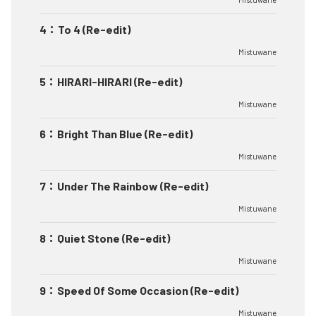
4
：
To 4 (Re-edit)
Mistuwane
5
：
HIRARI-HIRARI (Re-edit)
Mistuwane
6
：
Bright Than Blue (Re-edit)
Mistuwane
7
：
Under The Rainbow (Re-edit)
Mistuwane
8
：
Quiet Stone (Re-edit)
Mistuwane
9
：
Speed Of Some Occasion (Re-edit)
Mistuwane