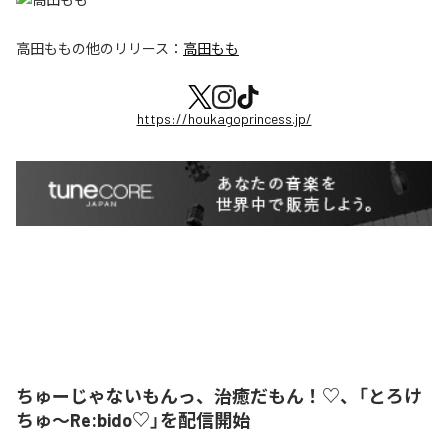
高田もも
の他のリリース：
高田もも
https://houkagoprincess.jp/
ちゅーじゃないもんっ、治癒だもん！♡、「とろけ
ちゅ〜Re:bido♡」を配信開始