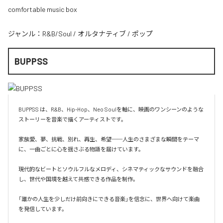
comfortable music box
ジャンル：
R&B/Soul
/
オルタナティブ
/
ポップ
BUPPSS
BUPPSS は、R&B、Hip-Hop、Neo Soulを軸に、映画のワンシーンのような
ストーリーを音楽で描くアーティストです。

家族愛、夢、挑戦、別れ、再生、希望──人生のさまざまな瞬間をテーマ
に、一曲ごとに心を揺さぶる物語を届けています。

現代的なビートとソウルフルなメロディ、シネマティックなサウンドを融合
し、世代や国境を越えて共感できる作品を制作。

「誰かの人生を少しだけ前向きにできる音楽」を信念に、世界へ向けて楽曲
を発信しています。