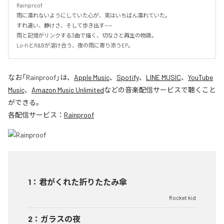
Rainproof

雨に濡れないようにしていた心が、実はいちばん濡れていた。

すれ違い、静けさ、そして歩き出す——

雨と記憶がリンクする3曲で描く、切なさと再生の物語。

Lo-fiとR&Bが溶け合う、夜の雨に寄り添うEP。
なお「
Rainproof
」は、
Apple Music
、
Spotify
、
LINE MUSIC
、
YouTube
Music
、
Amazon Music Unlimited
などの音楽配信サービスで聴くこと
ができる。
各配信サービス：
Rainproof
1
：
君がくれた折りたたみ傘
Rocket kid
2
：
ガラスの夜