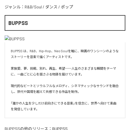
ジャンル：
R&B/Soul
/
ダンス
/
ポップ
BUPPSS
BUPPSS は、R&B、Hip-Hop、Neo Soulを軸に、映画のワンシーンのような
ストーリーを音楽で描くアーティストです。

家族愛、夢、挑戦、別れ、再生、希望──人生のさまざまな瞬間をテーマ
に、一曲ごとに心を揺さぶる物語を届けています。

現代的なビートとソウルフルなメロディ、シネマティックなサウンドを融合
し、世代や国境を越えて共感できる作品を制作。

「誰かの人生を少しだけ前向きにできる音楽」を信念に、世界へ向けて楽曲
を発信しています。
BUPPSS
の他のリリース：
BUPPSS