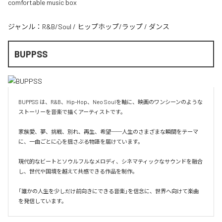
comfortable music box
ジャンル：
R&B/Soul
/
ヒップホップ/ラップ
/
ダンス
BUPPSS
BUPPSS は、R&B、Hip-Hop、Neo Soulを軸に、映画のワンシーンのような
ストーリーを音楽で描くアーティストです。

家族愛、夢、挑戦、別れ、再生、希望──人生のさまざまな瞬間をテーマ
に、一曲ごとに心を揺さぶる物語を届けています。

現代的なビートとソウルフルなメロディ、シネマティックなサウンドを融合
し、世代や国境を越えて共感できる作品を制作。

「誰かの人生を少しだけ前向きにできる音楽」を信念に、世界へ向けて楽曲
を発信しています。