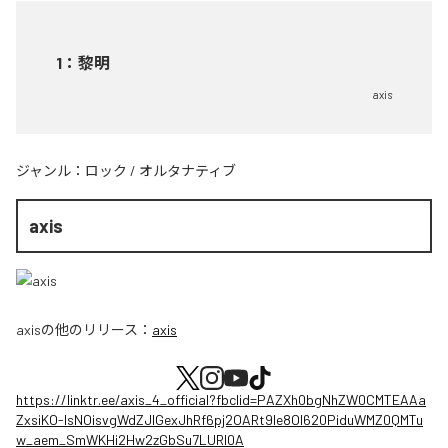
1
：
黎明
axis
ジャンル：
ロック
/
オルタナティブ
axis
axis
の他のリリース：
axis
https://linktr.ee/axis_4_official?fbclid=PAZXh0bgNhZW0CMTEAAa
ZxsiKO-IsNOisvgWdZJIGexJhRf6pj2OARt9le8OI620PiduWMZ0QMTu
w_aem_SmWKHi2Hw2zGbSu7LURI0A