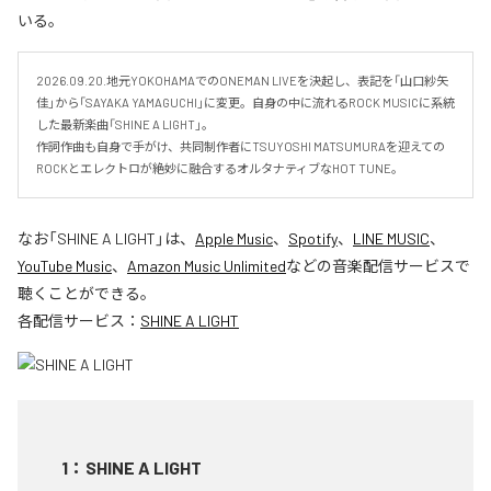
いる。
2026.09.20.地元YOKOHAMAでのONEMAN LIVEを決起し、表記を「山口紗矢
佳」から「SAYAKA YAMAGUCHI」に変更。自身の中に流れるROCK MUSICに系統
した最新楽曲「SHINE A LIGHT」。

作詞作曲も自身で手がけ、共同制作者にTSUYOSHI MATSUMURAを迎えての
ROCKとエレクトロが絶妙に融合するオルタナティブなHOT TUNE。
なお「
SHINE A LIGHT
」は、
Apple Music
、
Spotify
、
LINE MUSIC
、
YouTube Music
、
Amazon Music Unlimited
などの音楽配信サービスで
聴くことができる。
各配信サービス：
SHINE A LIGHT
1
：
SHINE A LIGHT