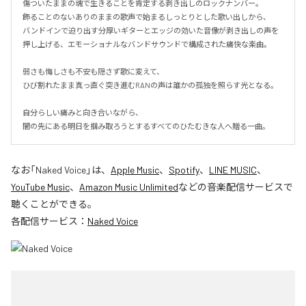
傷ついたままの魂で生きることを肯定する剥き出しのロックナンバー。

飾ることのないありのままの歌声で始まるしっとりとした歌い出しから、

バンドインで迫り出す分厚いギターとエッジの効いた音像が剥き出しの声を
押し上げる、エモーショナルなバンドサウンドで構成された痛快な楽曲。

弱さも悔しさも不安も隠さず歌に変えて、

ひび割れたまま真っ直ぐ突き進むRANの声は誰かの孤独を照らす光となる。

自分らしい痛みと向き合いながら、

闇の先にある明日を掴み取ろうとするすべてのひたむきな人へ贈る一曲。
なお「
Naked Voice
」は、
Apple Music
、
Spotify
、
LINE MUSIC
、
YouTube Music
、
Amazon Music Unlimited
などの音楽配信サービスで
聴くことができる。
各配信サービス：
Naked Voice