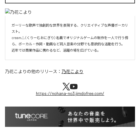
ガーリーな歌声で独創的な世界を表現する、クリエイティブな声優ボーカリ
スト。

cream△（くりーむおにぎり）名義でオリジナルゲームの制作を一人で行う傍
ら、ボーカル・作詞・動画など同人音楽の分野でも意欲的な活動を行う。

近年では商業作品に携わるなど、活躍の場を広げている。
乃花こより
の他のリリース：
乃花こより
https://nohana-no3.jimdofree.com/