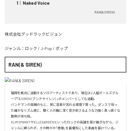
1
：
Naked Voice
RAN(& SIREN)
株式会社グッドラックビジョン
ジャンル：
ロック
/
J-Pop
/
ポップ
RAN(& SIREN)
福岡を拠点に活動するソロアーティストであり、現在は2人組ガールズグル
ープ「& SIREN（アンドサイレン）」のメンバーとしても活動。

バンドマンの両親のもと、常に音楽が流れる環境で育った。ダンスで培っ
た確かなリズム感と、聴く人の胸に深く突き刺さるような力強く真っ直ぐな
歌声が持ち味。

GLIM SPANKYやELLEGARDENといったロックの系譜を受け継ぎながら、ジ
ャンルに縛られず、その時々の「感情」を最優先にした楽曲を届けている。
