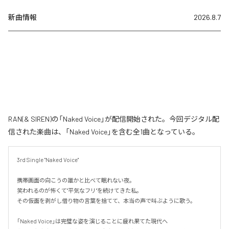
新曲情報
2026.8.7
RAN(& SIREN)の「Naked Voice」が配信開始された。今回デジタル配
信された楽曲は、「Naked Voice」を含む全1曲となっている。
3rd Single "Naked Voice"

携帯画面の向こうの誰かと比べて眠れない夜。

笑われるのが怖くて"平気なフリ"を続けてきた私。

その仮面を剥がし借り物の言葉を捨てて、本当の声で叫ぶように歌う。

「Naked Voice」は完璧な姿を演じることに疲れ果てた現代へ
