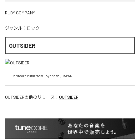
RUBY COMPANY
ジャンル：
ロック
OUTSIDER
Hardcore Punk from Toyohashi, JAPAN
OUTSIDER
の他のリリース：
OUTSIDER