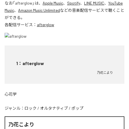
なお「
afterglow
」は、
Apple Music
、
Spotify
、
LINE MUSIC
、
YouTube
Music
、
Amazon Music Unlimited
などの音楽配信サービスで聴くこと
ができる。
各配信サービス：
afterglow
1
：
afterglow
乃花こより
心花学
ジャンル：
ロック
/
オルタナティブ
/
ポップ
乃花こより