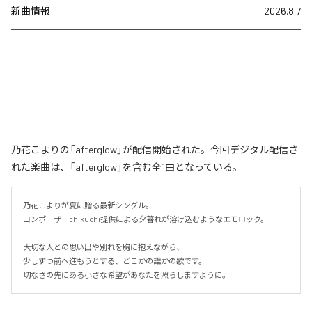
新曲情報
2026.8.7
乃花こよりの「afterglow」が配信開始された。今回デジタル配信さ
れた楽曲は、「afterglow」を含む全1曲となっている。
乃花こよりが夏に贈る最新シングル。

コンポーザーchikuchi提供による夕暮れが溶け込むようなエモロック。

大切な人との思い出や別れを胸に抱えながら、

少しずつ前へ進もうとする、どこかの誰かの歌です。

切なさの先にある小さな希望があなたを照らしますように。