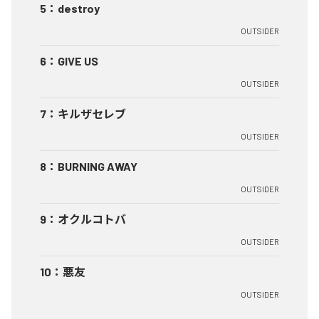
5
：
destroy
OUTSIDER
6
：
GIVE US
OUTSIDER
7
：
キルザセレブ
OUTSIDER
8
：
BURNING AWAY
OUTSIDER
9
：
オクルコトバ
OUTSIDER
10
：
悪友
OUTSIDER