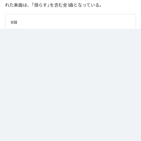
れた楽曲は、「揺らす」を含む全1曲となっている。
覚醒
なお「
揺らす
」は、
Apple Music
、
Spotify
、
LINE MUSIC
、
YouTube
Music
、
Amazon Music Unlimited
などの音楽配信サービスで聴くこと
ができる。
各配信サービス：
揺らす
1
：
揺らす
masumi endo