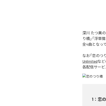
深川 たつ美
り橋」「浮草
全4曲となっ
なお「
恋のつ
Unlimited
など
各配信サービ
1
：
恋