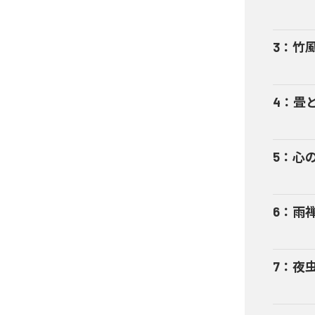
3
：
竹
4
：
畳
5
：
心
6
：
雨
7
：
夜