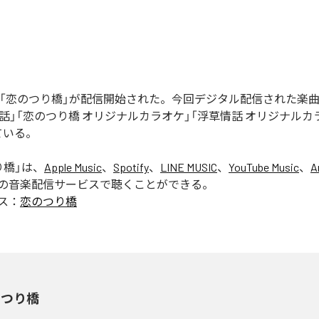
の「恋のつり橋」が配信開始された。今回デジタル配信された楽曲
情話」「恋のつり橋 オリジナルカラオケ」「浮草情話 オリジナルカ
ている。
り橋
」は、
Apple Music
、
Spotify
、
LINE MUSIC
、
YouTube Music
、
A
の音楽配信サービスで聴くことができる。
ス：
恋のつり橋
のつり橋