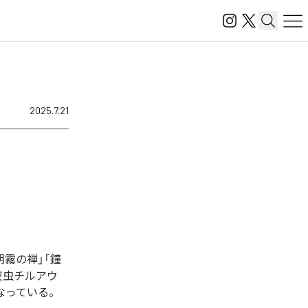
2025.7.21
霧の禅」「鐘
夜虫チルアウ
となっている。