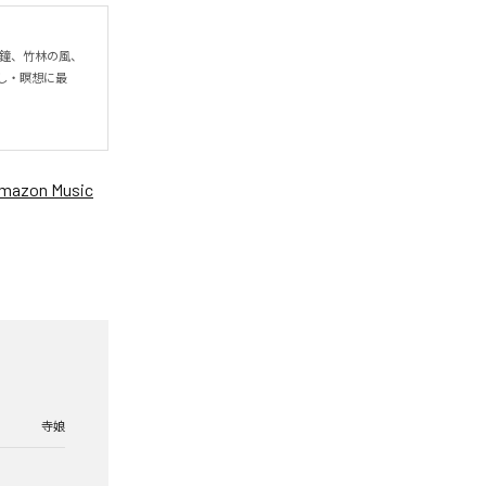
の鐘、竹林の風、
し・瞑想に最
mazon Music
寺娘