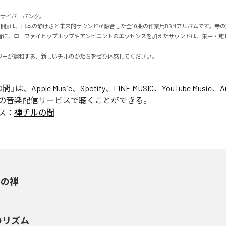
× サイバーパンク。

の間』は、日本の静けさと未来的サウンドが融合した全10曲の作業用BGMアルバムです。寺
音に、ローファイヒップホップやアンビエントのエッセンスを加えたサウンドは、集中・癒
ジーが調和する、新しいチルのかたちをぜひ体感してください。
の間
」は、
Apple Music
、
Spotify
、
LINE MUSIC
、
YouTube Music
、
A
の音楽配信サービスで聴くことができる。
ス：
禅チルの間
霧の禅
のリズム