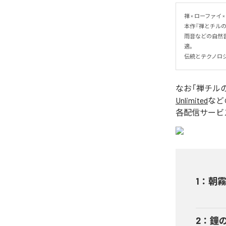
禅 × ローファイ 
本作『禅とチル
雨音などの自然
適。

伝統とテクノロ
なお「
禅チル
Unlimited
など
各配信サービ
1
：
朝
2
：
鐘