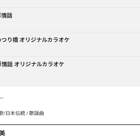
草情話
のつり橋 オリジナルカラオケ
草情話 オリジナルカラオケ
ー
歌/日本伝統
/
歌謡曲
美