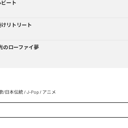
心ビート
焼けリトリート
光のローファイ夢
歌/日本伝統
/
J-Pop
/
アニメ