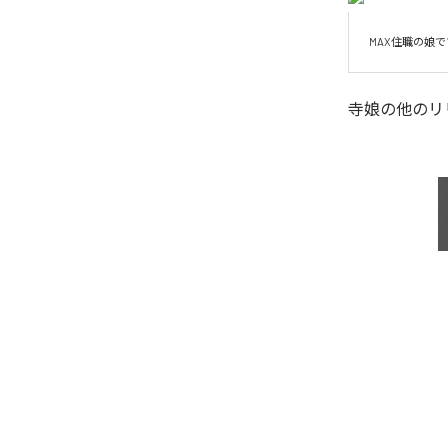
MAX住職の娘
寺娘
の他のリ