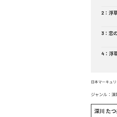
2
：
浮
3
：
恋
4
：
浮
日本マーキュリ
ジャンル：
演
深川 たつ