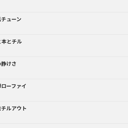
風チューン
と本とチル
の静けさ
禅ローファイ
虫チルアウト