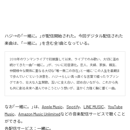
ハジ→の「一緒に。」が配信開始された。今回デジタル配信された
楽曲は、「一緒に。」を含む全1曲となっている。
2018年のワンマンライブで初披露して以来、ライブでのみ歌い、大切に温め
続けてきた一曲「一緒に。」が、ついに初音源化。恋人、夫婦、家族、親友、
仲間――様々な関係に重なる大切な「唯一無二の存在」と一緒に “この人生を最期ま
で歩んでいく”という決意を、ハジ→らしい真っ直ぐな言葉で綴ったラブソン
グであり、壮大な人生賛歌。互いに支え合い、認め合いながら、これから先
も共に創る未来へ進んでゆこうという想いが、温かく力強く胸に響く一曲。
なお「
一緒に。
」は、
Apple Music
、
Spotify
、
LINE MUSIC
、
YouTube
Music
、
Amazon Music Unlimited
などの音楽配信サービスで聴くこと
ができる。
各配信サービス：
一緒に。