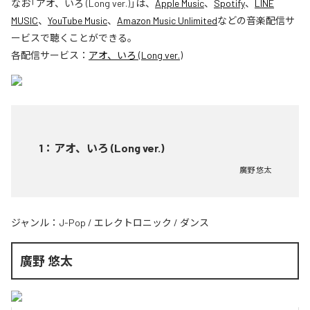
なお「
アオ、いろ (Long ver.)
」は、
Apple Music
、
Spotify
、
LINE
MUSIC
、
YouTube Music
、
Amazon Music Unlimited
などの音楽配信サ
ービスで聴くことができる。
各配信サービス：
アオ、いろ (Long ver.)
1
：
アオ、いろ (Long ver.)
廣野 悠太
ジャンル：
J-Pop
/
エレクトロニック
/
ダンス
廣野 悠太