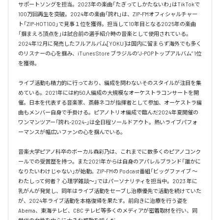
サポートソングを担当。2023年の楽曲「たぎってしかたないわ」はTikTokで
100万回再生を突破。2024年の楽曲「誇れ」は、ZIP-FMオフィシャルチャー
ト「ZIP-HOT100」で見事１位を獲得。担当して10年目となる2025年の楽曲
「掴まえろ頂点を」は試合前の選手紹介時の音楽として使用されている。

2024年12月に発売したフルアルバム[YOKU]は国内に留まらず海外でも多く
のリスナーの心を掴み、iTunes Store ブラジルの”J-POPトップアルバム” 1位
を獲得。

ライブ活動も精力的に行っており、編成を問わないそのスタイルが注目を集
めている。2021年には約50人編成の大規模なオーケストラコンサートを開
催。日本を代表する音楽家、斎藤ネコが指揮者として参加、オーケストラ編
曲もメンバー自身で手掛ける。ピアノトリオ編成で臨んだ2024年夏開催の
ワンマンツアー「誇れ-2024-」は全日程ソールドアウト。熱いライブパフォ
ーマンスが幅広いファンの心を掴んでいる。

音楽大学ピアノ科卒のボーカル森彩乃は、これまでに数多くのピアノコンク
ールでの受賞歴を持つ。また2021年からは自身のアパレルブランド「誰かに
なりたいわけじゃない」が始動。ZIP-FMの Podcast番組「ビッグファイブ 〜
わたしって何者？ 心理学雑談〜」ではパーソナリティを担当中。2023 年に
乳がんが発覚し、同年はライブ活動をセーブし治療優先で活動を続けていた
が、2024年ライブ活動を本格復帰を果たす。前向きに治療を行う姿を
Abema、東海テレビ、CBC テレビ等多くのメディアが密着取材を行い、同