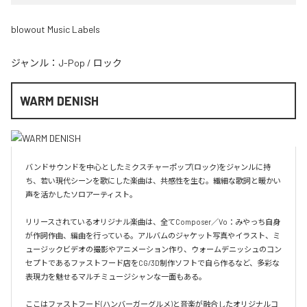
blowout Music Labels
ジャンル：
J-Pop
/
ロック
WARM DENISH
バンドサウンドを中心としたミクスチャーポップ(ロック)をジャンルに持
ち、若い現代シーンを歌にした楽曲は、共感性を生む。繊細な歌詞と暖かい
声を活かしたソロアーティスト。

リリースされているオリジナル楽曲は、全てComposer／Vo：みやっち自身
が作詞作曲、編曲を行っている。アルバムのジャケット写真やイラスト、ミ
ュージックビデオの撮影やアニメーション作り、ウォームデニッシュのコン
セプトであるファストフード店をCG/3D制作ソフトで自ら作るなど、多彩な
表現力を魅せるマルチミュージシャンな一面もある。

ここはファストフード(ハンバーガーグルメ)と音楽が融合したオリジナルコ