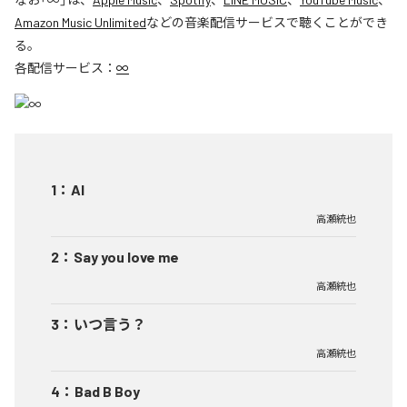
Amazon Music Unlimited
などの音楽配信サービスで聴くことができ
る。
各配信サービス：
∞
1
：
AI
高瀬統也
2
：
Say you love me
高瀬統也
3
：
いつ言う？
高瀬統也
4
：
Bad B Boy