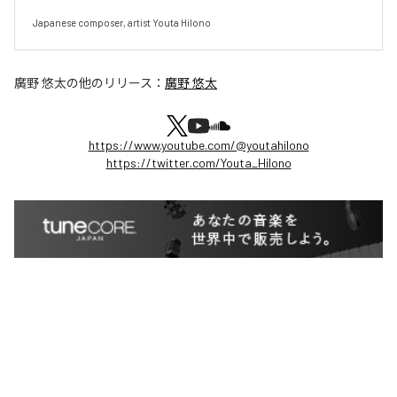
Japanese composer, artist Youta Hilono
廣野 悠太
の他のリリース：
廣野 悠太
https://www.youtube.com/@youtahilono
https://twitter.com/Youta_Hilono