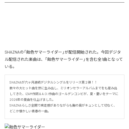
SHAZNAの「飴色サマーライダー」が配信開始された。今回デジタ
ル配信された楽曲は、「飴色サマーライダー」を含む全1曲となって
いる。
SHAZNAが六ヶ月連続デジタルシングルをリリース第２弾！！

数々の大ヒット曲を世に生み出し、ミリオンセラーアルバムまでをも産み出
してきた、IZAM作詞 & A.O.I作曲のゴールデンコンビが、夏・憂いをテーマに
2026年の夏曲を仕上げました。

SHAZNAらしさ全開で疾走感がありながらも胸の奥がキュンとして切なく、
どこか懐かしい青春の一曲。