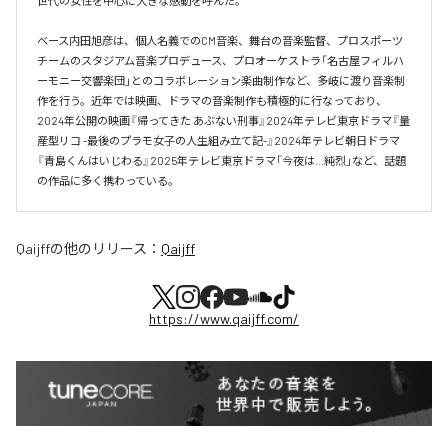
世代の女性を中心に大きな感動を呼んだ。

ベース内田旭彦は、個人名義でのCM音楽、舞台の音楽監督、プロスポーツ
チームのスタジアム音楽プロデュース、プロオーケストラ「名古屋フィルハ
ーモニー交響楽団」とのコラボレーション楽曲制作など、多岐に渡り音楽制
作を行う。近年では映画、ドラマの音楽制作も積極的に行なっており、
2024年公開の映画『帰ってきた あぶない刑事』2024年テレビ東京ドラマ『量
産型リコ -最後のプラモ女子の人生組み立て記-』2024年テレビ朝日ドラマ
『青島くんはいじわる』2025年テレビ東京ドラマ「今夜は…純烈」など、話題
の作品に多く携わっている。
Qaijff
の他のリリース：
Qaijff
https://www.qaijff.com/