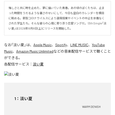
悔しさと共に時を止めた、夢に描いていた青春。あの頃のぼくたちは、止ま
った時間をうだるような暑さのせいにして、今日も空白のカレンダーを横目
に眺める。新型コロナウイルスにより遠隔授業やイベントの中止を余儀なく
された学生たち。そんな彼らの心境に寄り添う恋愛ソングだ。13th Single「淡
い夏」は2026年8月8日(土)にリリースを開始した。
なお「
淡い夏
」は、
Apple Music
、
Spotify
、
LINE MUSIC
、
YouTube
Music
、
Amazon Music Unlimited
などの音楽配信サービスで聴くこと
ができる。
各配信サービス：
淡い夏
1
：
淡い夏
WARM DENISH