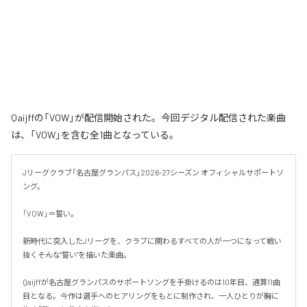
Qaijffの「VOW」が配信開始された。今回デジタル配信された楽曲
は、「VOW」を含む全1曲となっている。
Jリーグクラブ「名古屋グランパス」2026-27シーズン オフィシャルサポートソ
ング。

「VOW」＝誓い。

新時代に突入したJリーグを、クラブに関わるすべての人が一つになって戦い
抜く――そんな"誓い"を描いた楽曲。

Qaijffが名古屋グランパスのサポートソングを手掛けるのは10年目、通算11曲
目となる。今作は選手へのヒアリングをもとに制作され、一人ひとりが胸に