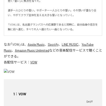
抱く「誓い」に焦点を当てた。

選手一人ひとりの誓い。サポーター一人ひとりの誓い。その想いが重なり合
い、やがてクラブ全体を支える大きな誓いとなっていく。

『VOW』は、名古屋グランパスへの応援歌であると同時に、自分自身の信念を
胸に前へ進む、すべての人へ届けたい一曲となっている。
なお「
VOW
」は、
Apple Music
、
Spotify
、
LINE MUSIC
、
YouTube
Music
、
Amazon Music Unlimited
などの音楽配信サービスで聴くこと
ができる。
各配信サービス：
VOW
1
：
VOW
Qaijff