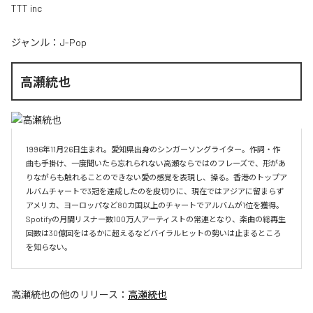
TTT inc
ジャンル：
J-Pop
高瀬統也
1996年11月26日生まれ。愛知県出身のシンガーソングライター。作詞・作
曲も手掛け、一度聞いたら忘れられない高瀬ならではのフレーズで、形があ
りながらも触れることのできない愛の感覚を表現し、操る。香港のトップア
ルバムチャートで3冠を達成したのを皮切りに、現在ではアジアに留まらず
アメリカ、ヨーロッパなど80カ国以上のチャートでアルバムが1位を獲得。
Spotifyの月間リスナー数100万人アーティストの常連となり、楽曲の総再生
回数は30億回をはるかに超えるなどバイラルヒットの勢いは止まるところ
を知らない。
高瀬統也
の他のリリース：
高瀬統也