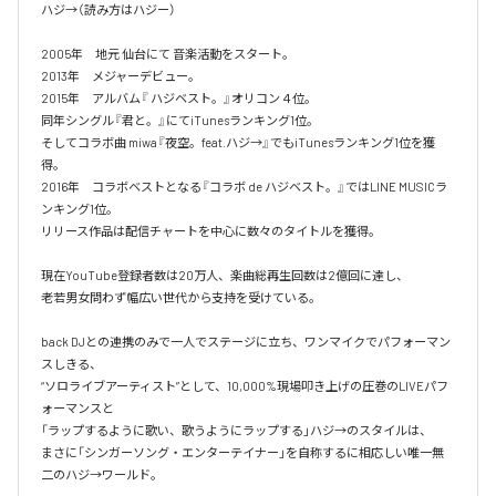
ハジ→（読み方はハジー）

2005年　地元 仙台にて 音楽活動をスタート。

2013年　メジャーデビュー。

2015年　アルバム『 ハジベスト。』オリコン４位。

同年シングル『君と。』にてiTunesランキング1位。

そしてコラボ曲 miwa『夜空。feat.ハジ→』でもiTunesランキング1位を獲
得。

2016年　コラボベストとなる『コラボ de ハジベスト。』ではLINE MUSICラ
ンキング1位。

リリース作品は配信チャートを中心に数々のタイトルを獲得。

現在YouTube登録者数は20万人、楽曲総再生回数は2億回に達し、

老若男女問わず幅広い世代から支持を受けている。 

back DJとの連携のみで一人でステージに立ち、ワンマイクでパフォーマン
スしきる、

“ソロライブアーティスト”として、10,000%現場叩き上げの圧巻のLIVEパフ
ォーマンスと

「ラップするように歌い、歌うようにラップする」ハジ→のスタイルは、

まさに「シンガーソング・エンターテイナー」を自称するに相応しい唯一無
二のハジ→ワールド。
