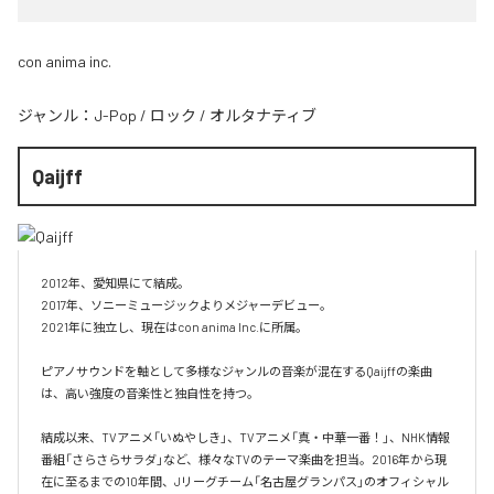
con anima inc.
ジャンル：
J-Pop
/
ロック
/
オルタナティブ
Qaijff
2012年、愛知県にて結成。

2017年、ソニーミュージックよりメジャーデビュー。

2021年に独立し、現在はcon anima Inc.に所属。

ピアノサウンドを軸として多様なジャンルの音楽が混在するQaijffの楽曲
は、高い強度の音楽性と独自性を持つ。

結成以来、TVアニメ「いぬやしき」、TVアニメ「真・中華一番！」、NHK情報
番組「さらさらサラダ」など、様々なTVのテーマ楽曲を担当。2016年から現
在に至るまでの10年間、Jリーグチーム「名古屋グランパス」のオフィシャル