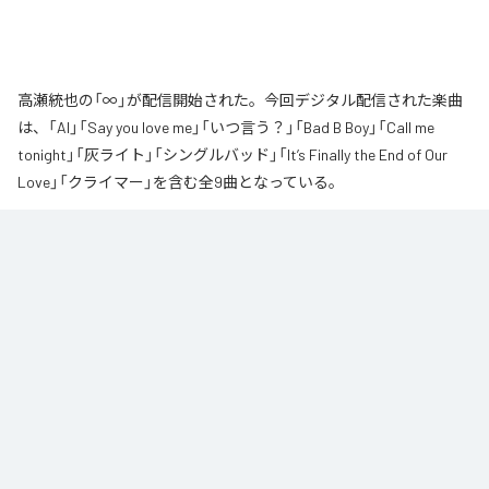
高瀬統也の「∞」が配信開始された。今回デジタル配信された楽曲
は、「AI」「Say you love me」「いつ言う？」「Bad B Boy」「Call me
tonight」「灰ライト」「シングルバッド」「It’s Finally the End of Our
Love」「クライマー」を含む全9曲となっている。
なお「
∞
」は、
Apple Music
、
Spotify
、
LINE MUSIC
、
YouTube Music
、
Amazon Music Unlimited
などの音楽配信サービスで聴くことができ
る。
各配信サービス：
∞
1
：
AI