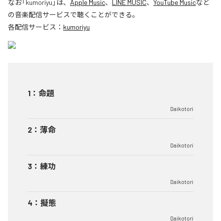
なお「
kumoriyu
」は、
Apple Music
、
LINE MUSIC
、
YouTube Music
など
の音楽配信サービスで聴くことができる。
各配信サービス：
kumoriyu
1
：
命題
Daikotori
2
：
薄命
Daikotori
3
：
練功
Daikotori
4
：
擬態
Daikotori