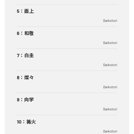
5
：
面上
Daikotori
6
：
和敬
Daikotori
7
：
白圭
Daikotori
8
：
燦々
Daikotori
9
：
向学
Daikotori
10
：
篝火
Daikotori