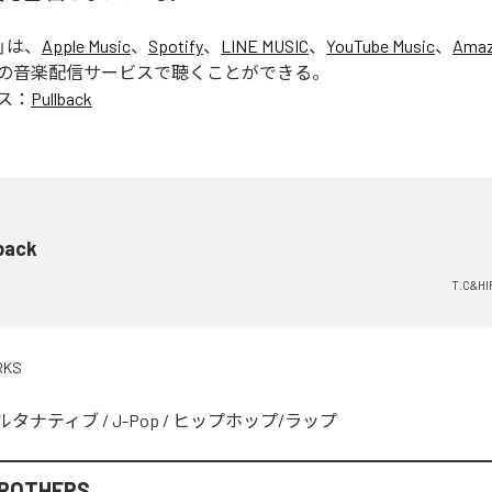
」は、
Apple Music
、
Spotify
、
LINE MUSIC
、
YouTube Music
、
Amaz
の音楽配信サービスで聴くことができる。
ス：
Pullback
back
T.C&H
RKS
ルタナティブ
/
J-Pop
/
ヒップホップ/ラップ
BROTHERS