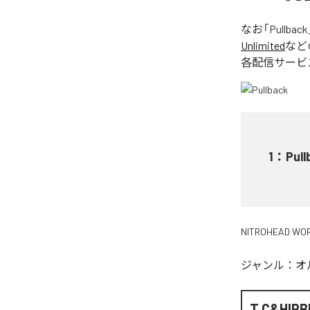
なお「
Pullback
Unlimited
など
各配信サービ
1
：
Pull
NITROHEAD WO
ジャンル：
オ
T.C&HIP