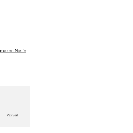
、
mazon Music
Vex Veil