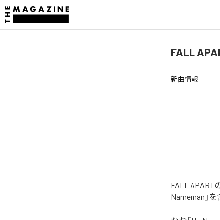
FALL A
新曲情報
FALL AP
Nameman