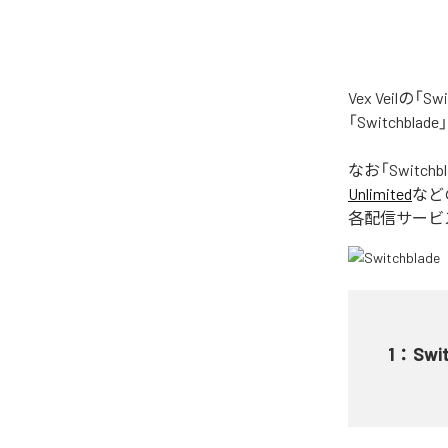
Vex Veil
「Switchb
なお「
Switchb
Unlimited
など
各配信サービ
1
：
Swi