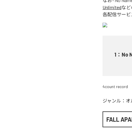
なお「
No Nam
Unlimited
など
各配信サービ
1
：
No 
4count record
ジャンル：
オ
FALL AP