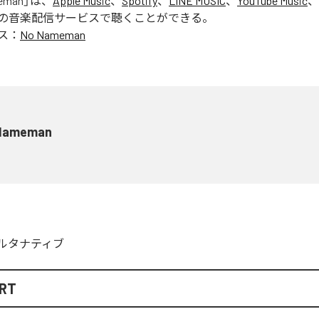
eman
」は、
Apple Music
、
Spotify
、
LINE MUSIC
、
YouTube Music
、
の音楽配信サービスで聴くことができる。
ス：
No Nameman
Nameman
ルタナティブ
ART