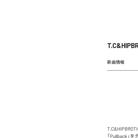
T.C&HIP
新曲情報
T.C&HIPB
「Pullbac