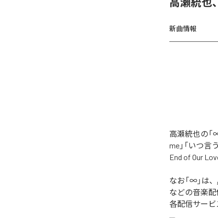
高瀬統也
新曲情報
高瀬統也の「∞
me」「いつ言う？」
End of O
なお「
∞
」は、
などの音楽配
各配信サービ