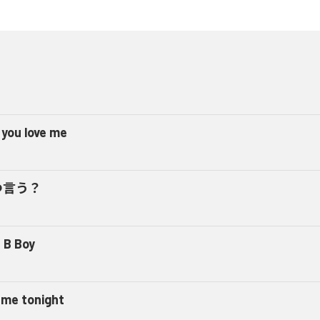
 you love me
つ言う？
 B Boy
l me tonight