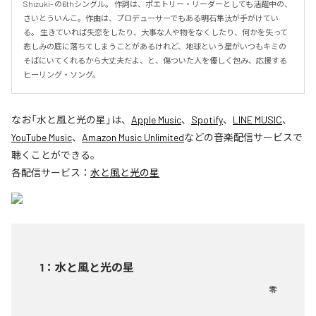
Shizuki- の6thシングル。 作詞は、ポエトリー・リーダーとしても活躍中の、
さいとういんこ。作曲は、プロデューサーでもある明石隼汰が手がけてい
る。 生きていれば失恋をしたり、大事な人や物をなくしたり、何かを失って
悲しみの底に落ちてしまうことがあるけれど、地球という星がいつもキミの
そばにいてくれるから大丈夫だよ、と、傷ついた人を優しく包み、応援する
ヒーリング・ソング。
なお「
水と風と光の星
」は、
Apple Music
、
Spotify
、
LINE MUSIC
、
YouTube Music
、
Amazon Music Unlimited
などの音楽配信サービスで
聴くことができる。
各配信サービス：
水と風と光の星
1
：
水と風と光の星
零