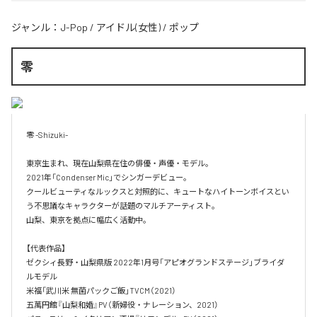
ジャンル：
J-Pop
/
アイドル(女性)
/
ポップ
零
零 -Shizuki-

東京生まれ、現在山梨県在住の俳優・声優・モデル。

2021年「Condenser Mic」でシンガーデビュー。

クールビューティなルックスと対照的に、キュートなハイトーンボイスとい
う不思議なキャラクターが話題のマルチアーティスト。

山梨、東京を拠点に幅広く活動中。

【代表作品】

ゼクシィ長野・山梨県版 2022年1月号「アピオグランドステージ」ブライダ
ルモデル

米福「武川米 無菌パックご飯」TVCM（2021）

五萬円館『山梨和婚』PV（新婦役・ナレーション、2021）
