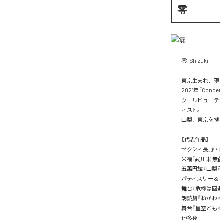
零
零 -Shizuki-

東京生まれ、現
2021年「Cond
クールビューテ
ィスト。

山梨、東京を拠
【代表作品】

ゼクシィ長野・山
米福「武川米 無菌
五萬円館『山梨和
パティスリー＆イ
舞台『危機は回避の
朗読劇『ねがわく
舞台『星空ともぐら
他多数