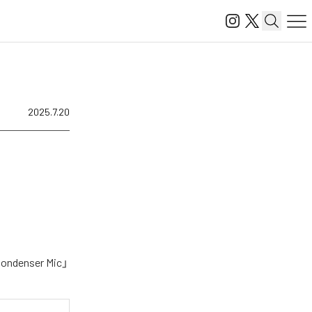
2025.7.20
nser Mic」