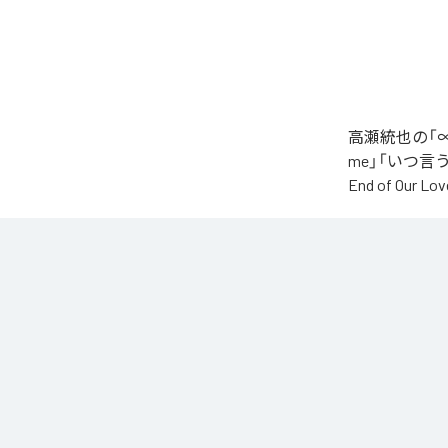
高瀬統也の「∞
me」「いつ言う？」
End of O
なお「
∞
」は、
などの音楽配
各配信サービ
1
：
AI