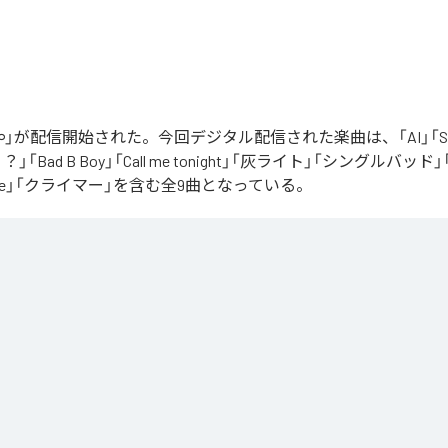
」が配信開始された。今回デジタル配信された楽曲は、「AI」「Say yo
「Bad B Boy」「Call me tonight」「灰ライト」「シングルバッド」「It’s 
ur Love」「クライマー」を含む全9曲となっている。
Apple Music
、
Spotify
、
LINE MUSIC
、
YouTube Music
、
Amazon Mus
信サービスで聴くことができる。
ス：
∞