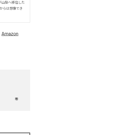
身が山梨へ移住した
からは想像でき
、
Amazon
零