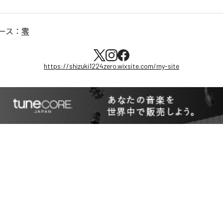
ース：
零
https://shizuki1224zero.wixsite.com/my-site