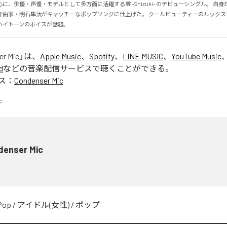
に、俳優・声優・モデルとして多方面に活躍する零 -Shizuki- のデビューシングル。 自
作曲家・明石隼汰がキャッチーなポップソングに仕上げた。 クールビューティーのルックス
ハイトーンのボイスが話題。
er Mic
」は、
Apple Music
、
Spotify
、
LINE MUSIC
、
YouTube Music
d
などの音楽配信サービスで聴くことができる。
ス：
Condenser Mic
denser Mic
Pop
/
アイドル(女性)
/
ポップ