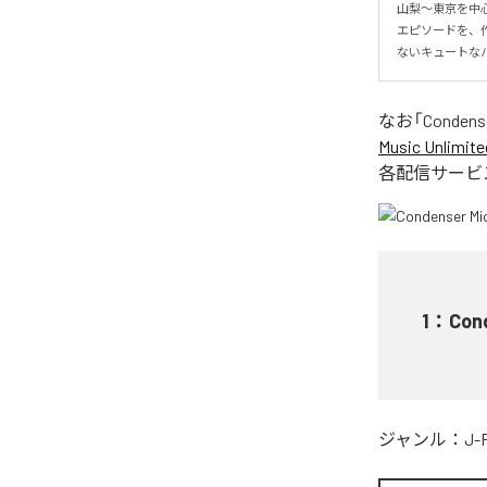
山梨〜東京を中心
エピソードを、
ないキュートな
なお「
Condens
Music Unlimite
各配信サービ
1
：
Con
ジャンル：
J-