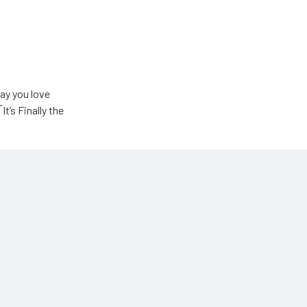
u love
Finally the
ic Unlimited