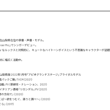
在山梨県在住の俳優・声優・モデル。

enser Mic」でシンガーデビュー。

ィなルックスと対照的に、キュートなハイトーンボイスという不思議なキャラクターが話題
点に幅広く活動中。

梨県版 2022年1月号「アピオグランドステージ」ブライダルモデル

パックご飯」TVCM（2021）

婚』PV（新婦役・ナレーション、2021）

タリアン酒場『リロンデル』PV（2021）

方向で』（2020）

ば～欲をつむぐ、語りと調べ～』（2020）

』（2017）
