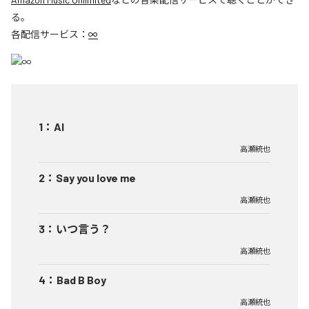
る。
各配信サービス：
∞
1
：
AI
高瀬統也
2
：
Say you love me
高瀬統也
3
：
いつ言う？
高瀬統也
4
：
Bad B Boy
高瀬統也