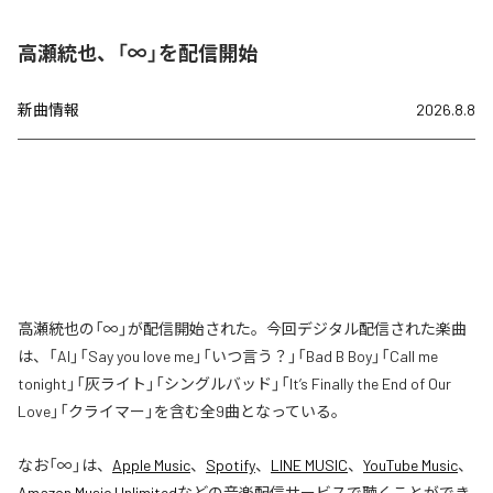
高瀬統也、「∞」を配信開始
新曲情報
2026.8.8
高瀬統也の「∞」が配信開始された。今回デジタル配信された楽曲
は、「AI」「Say you love me」「いつ言う？」「Bad B Boy」「Call me
tonight」「灰ライト」「シングルバッド」「It’s Finally the End of Our
Love」「クライマー」を含む全9曲となっている。
なお「
∞
」は、
Apple Music
、
Spotify
、
LINE MUSIC
、
YouTube Music
、
Amazon Music Unlimited
などの音楽配信サービスで聴くことができ