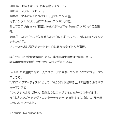
2005年　地元 仙台にて 音楽活動をスタート。

2013年　メジャーデビュー。

2015年　アルバム『 ハジベスト。』オリコン４位。

同年シングル『君と。』にてiTunesランキング1位。

そしてコラボ曲 miwa『夜空。feat.ハジ→』でもiTunesランキング1位を獲
得。

2016年　コラボベストとなる『コラボ de ハジベスト。』ではLINE MUSICラ
ンキング1位。

リリース作品は配信チャートを中心に数々のタイトルを獲得。

現在YouTube登録者数は20万人、楽曲総再生回数は2億回に達し、

老若男女問わず幅広い世代から支持を受けている。 

back DJとの連携のみで一人でステージに立ち、ワンマイクでパフォーマン
スしきる、

“ソロライブアーティスト”として、10,000%現場叩き上げの圧巻のLIVEパフ
ォーマンスと

「ラップするように歌い、歌うようにラップする」ハジ→のスタイルは、

まさに「シンガーソング・エンターテイナー」を自称するに相応しい唯一無
二のハジ→ワールド。

No music , No human life。
