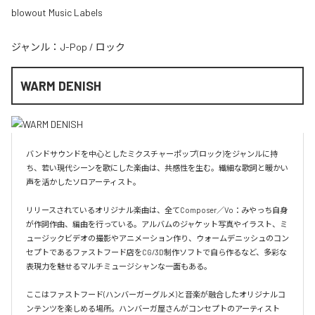
blowout Music Labels
ジャンル：
J-Pop
/
ロック
WARM DENISH
バンドサウンドを中心としたミクスチャーポップ(ロック)をジャンルに持
ち、若い現代シーンを歌にした楽曲は、共感性を生む。繊細な歌詞と暖かい
声を活かしたソロアーティスト。

リリースされているオリジナル楽曲は、全てComposer／Vo：みやっち自身
が作詞作曲、編曲を行っている。アルバムのジャケット写真やイラスト、ミ
ュージックビデオの撮影やアニメーション作り、ウォームデニッシュのコン
セプトであるファストフード店をCG/3D制作ソフトで自ら作るなど、多彩な
表現力を魅せるマルチミュージシャンな一面もある。

ここはファストフード(ハンバーガーグルメ)と音楽が融合したオリジナルコ
ンテンツを楽しめる場所。ハンバーガ屋さんがコンセプトのアーティスト