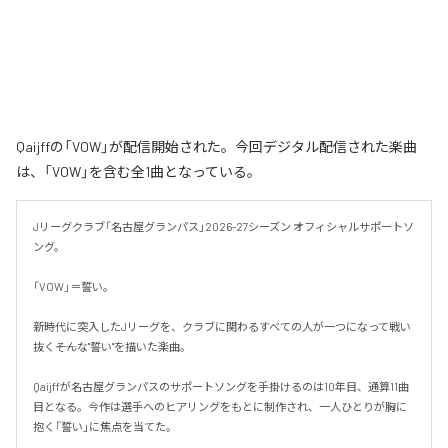
Qaijffの「VOW」が配信開始された。今回デジタル配信された楽曲
は、「VOW」を含む全1曲となっている。
Jリーグクラブ「名古屋グランパス」2026-27シーズン オフィシャルサポートソ
ング。

「VOW」＝誓い。

新時代に突入したJリーグを、クラブに関わるすべての人が一つになって戦い
抜く――そんな"誓い"を描いた楽曲。

Qaijffが名古屋グランパスのサポートソングを手掛けるのは10年目、通算11曲
目となる。今作は選手へのヒアリングをもとに制作され、一人ひとりが胸に
抱く「誓い」に焦点を当てた。
