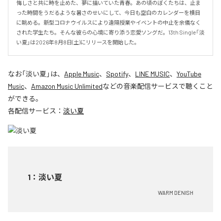
悔しさと共に時を止めた、夢に描いていた青春。あの頃のぼくたちは、止ま
った時間をうだるような暑さのせいにして、今日も空白のカレンダーを横目
に眺める。新型コロナウイルスにより遠隔授業やイベントの中止を余儀なく
された学生たち。そんな彼らの心境に寄り添う恋愛ソングだ。13th Single「淡
い夏」は2026年8月8日(土)にリリースを開始した。
なお「
淡い夏
」は、
Apple Music
、
Spotify
、
LINE MUSIC
、
YouTube
Music
、
Amazon Music Unlimited
などの音楽配信サービスで聴くこと
ができる。
各配信サービス：
淡い夏
1
：
淡い夏
WARM DENISH