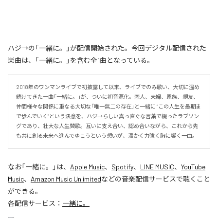
ハジ→の「一緒に。」が配信開始された。今回デジタル配信された
楽曲は、「一緒に。」を含む全1曲となっている。
2018年のワンマンライブで初披露して以来、ライブでのみ歌い、大切に温め
続けてきた一曲「一緒に。」が、ついに初音源化。恋人、夫婦、家族、親友、
仲間――様々な関係に重なる大切な「唯一無二の存在」と一緒に “この人生を最期ま
で歩んでいく”という決意を、ハジ→らしい真っ直ぐな言葉で綴ったラブソン
グであり、壮大な人生賛歌。互いに支え合い、認め合いながら、これから先
も共に創る未来へ進んでゆこうという想いが、温かく力強く胸に響く一曲。
なお「
一緒に。
」は、
Apple Music
、
Spotify
、
LINE MUSIC
、
YouTube
Music
、
Amazon Music Unlimited
などの音楽配信サービスで聴くこと
ができる。
各配信サービス：
一緒に。