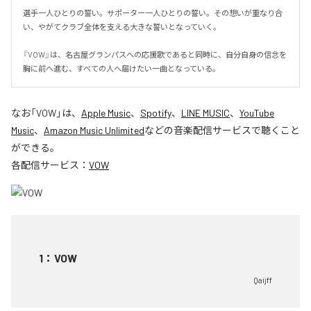
選手一人ひとりの誓い。サポーター一人ひとりの誓い。その想いが重なり合
い、やがてクラブ全体を支える大きな誓いとなっていく。

『VOW』は、名古屋グランパスへの応援歌であると同時に、自分自身の信念を
胸に前へ進む、すべての人へ届けたい一曲となっている。
なお「
VOW
」は、
Apple Music
、
Spotify
、
LINE MUSIC
、
YouTube
Music
、
Amazon Music Unlimited
などの音楽配信サービスで聴くこと
ができる。
各配信サービス：
VOW
1
：
VOW
Qaijff