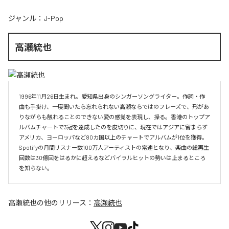
ジャンル：
J-Pop
高瀬統也
1996年11月26日生まれ。愛知県出身のシンガーソングライター。作詞・作
曲も手掛け、一度聞いたら忘れられない高瀬ならではのフレーズで、形があ
りながらも触れることのできない愛の感覚を表現し、操る。香港のトップア
ルバムチャートで3冠を達成したのを皮切りに、現在ではアジアに留まらず
アメリカ、ヨーロッパなど80カ国以上のチャートでアルバムが1位を獲得。
Spotifyの月間リスナー数100万人アーティストの常連となり、楽曲の総再生
回数は30億回をはるかに超えるなどバイラルヒットの勢いは止まるところ
を知らない。
高瀬統也
の他のリリース：
高瀬統也