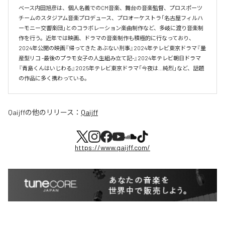
ベース内田旭彦は、個人名義でのCM音楽、舞台の音楽監督、プロスポーツ
チームのスタジアム音楽プロデュース、プロオーケストラ「名古屋フィルハ
ーモニー交響楽団」とのコラボレーション楽曲制作など、多岐に渡り音楽制
作を行う。近年では映画、ドラマの音楽制作も積極的に行なっており、
2024年公開の映画『帰ってきた あぶない刑事』2024年テレビ東京ドラマ『量
産型リコ -最後のプラモ女子の人生組み立て記-』2024年テレビ朝日ドラマ
『青島くんはいじわる』2025年テレビ東京ドラマ「今夜は…純烈」など、話題
の作品に多く携わっている。
Qaijff
の他のリリース：
Qaijff
https://www.qaijff.com/