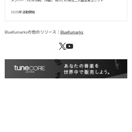
メンバー：KEN(作詞、作曲)、秀(Vo.)の男性二人組音楽ユニット

2025年活動開始
BlueKumarks
の他のリリース：
BlueKumarks