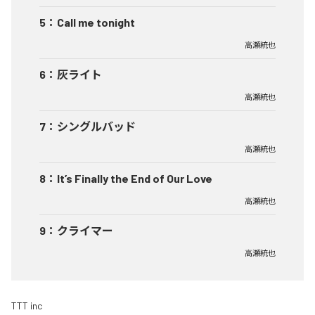
5
：
Call me tonight
高瀬統也
6
：
灰ライト
高瀬統也
7
：
シングルバッド
高瀬統也
8
：
It’s Finally the End of Our Love
高瀬統也
9
：
クライマー
高瀬統也
TTT inc