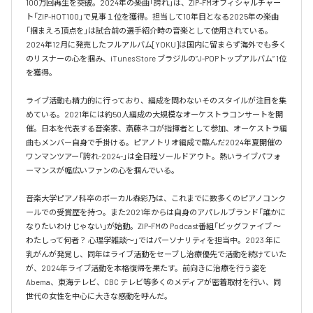
100万回再生を突破。2024年の楽曲「誇れ」は、ZIP-FMオフィシャルチャー
ト「ZIP-HOT100」で見事１位を獲得。担当して10年目となる2025年の楽曲
「掴まえろ頂点を」は試合前の選手紹介時の音楽として使用されている。

2024年12月に発売したフルアルバム[YOKU]は国内に留まらず海外でも多く
のリスナーの心を掴み、iTunes Store ブラジルの”J-POPトップアルバム” 1位
を獲得。

ライブ活動も精力的に行っており、編成を問わないそのスタイルが注目を集
めている。2021年には約50人編成の大規模なオーケストラコンサートを開
催。日本を代表する音楽家、斎藤ネコが指揮者として参加、オーケストラ編
曲もメンバー自身で手掛ける。ピアノトリオ編成で臨んだ2024年夏開催の
ワンマンツアー「誇れ-2024-」は全日程ソールドアウト。熱いライブパフォ
ーマンスが幅広いファンの心を掴んでいる。

音楽大学ピアノ科卒のボーカル森彩乃は、これまでに数多くのピアノコンク
ールでの受賞歴を持つ。また2021年からは自身のアパレルブランド「誰かに
なりたいわけじゃない」が始動。ZIP-FMの Podcast番組「ビッグファイブ 〜
わたしって何者？ 心理学雑談〜」ではパーソナリティを担当中。2023 年に
乳がんが発覚し、同年はライブ活動をセーブし治療優先で活動を続けていた
が、2024年ライブ活動を本格復帰を果たす。前向きに治療を行う姿を
Abema、東海テレビ、CBC テレビ等多くのメディアが密着取材を行い、同
世代の女性を中心に大きな感動を呼んだ。
