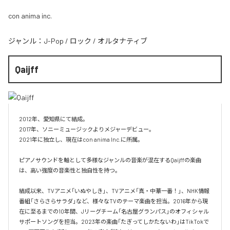
con anima inc.
ジャンル：
J-Pop
/
ロック
/
オルタナティブ
Qaijff
2012年、愛知県にて結成。

2017年、ソニーミュージックよりメジャーデビュー。

2021年に独立し、現在はcon anima Inc.に所属。

ピアノサウンドを軸として多様なジャンルの音楽が混在するQaijffの楽曲
は、高い強度の音楽性と独自性を持つ。

結成以来、TVアニメ「いぬやしき」、TVアニメ「真・中華一番！」、NHK情報
番組「さらさらサラダ」など、様々なTVのテーマ楽曲を担当。2016年から現
在に至るまでの10年間、Jリーグチーム「名古屋グランパス」のオフィシャル
サポートソングを担当。2023年の楽曲「たぎってしかたないわ」はTikTokで