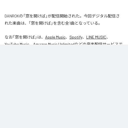
DANROKの「窓を開けば」が配信開始された。今回デジタル配信さ
れた楽曲は、「窓を開けば」を含む全1曲となっている。
なお「
窓を開けば
」は、
Apple Music
、
Spotify
、
LINE MUSIC
、
YouTube Music
、
Amazon Music Unlimited
などの音楽配信サービスで
聴くことができる。
各配信サービス：
窓を開けば
1
：
窓を開けば
DANROK
Niibori Records