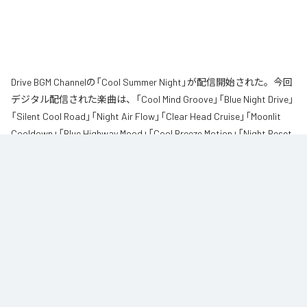
Drive BGM Channelの「Cool Summer Night」が配信開始された。今回
デジタル配信された楽曲は、「Cool Mind Groove」「Blue Night Drive」
「Silent Cool Road」「Night Air Flow」「Clear Head Cruise」「Moonlit
Cooldown」「Blue Highway Mood」「Cool Breeze Motion」「Night Reset
Groove」「Quiet Blue Pulse」「Cooling Road Lights」「Mind Drift Night」
を含む全12曲となっている。
「暑すぎる夜は心までも苦しくなる」

体だけじゃなくて

頭の中まで少し熱を持っているような感覚。

なんとなく気分が重かったり

ただ静かに気持ちを冷ましたくなる夜って欲しいよね。
