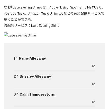
なお「
Late Evening Shine
」は、
Apple Music
、
Spotify
、
LINE MUSIC
、
YouTube Music
、
Amazon Music Unlimited
などの音楽配信サービスで
聴くことができる。
各配信サービス：
Late Evening Shine
1
：
Rainy Alleyway
Ka
2
：
Drizzley Alleyway
Ka
3
：
Calm Thunderstorm
Ka