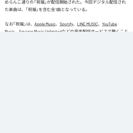
めらんこ通りの「祝福」が配信開始された。今回デジタル配信され
た楽曲は、「祝福」を含む全1曲となっている。
なお「
祝福
」は、
Apple Music
、
Spotify
、
LINE MUSIC
、
YouTube
Music
、
Amazon Music Unlimited
などの音楽配信サービスで聴くこと
ができる。
各配信サービス：
祝福
1
：
祝福
めらんこ通り
ジャンル：
オルタナティブ
/
サイケデリック
/
J-Pop