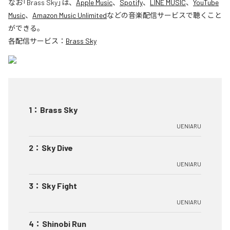
なお「
Brass Sky
」は、
Apple Music
、
Spotify
、
LINE MUSIC
、
YouTube
Music
、
Amazon Music Unlimited
などの音楽配信サービスで聴くこと
ができる。
各配信サービス：
Brass Sky
1
：
Brass Sky
UENIARU
2
：
Sky Dive
UENIARU
3
：
Sky Fight
UENIARU
4
：
Shinobi Run