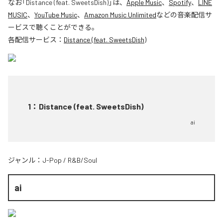
なお「
Distance (feat. SweetsDish)
」は、
Apple Music
、
Spotify
、
LINE
MUSIC
、
YouTube Music
、
Amazon Music Unlimited
などの音楽配信サ
ービスで聴くことができる。
各配信サービス：
Distance (feat. SweetsDish)
1
：
Distance (feat. SweetsDish)
ai
ジャンル：
J-Pop
/
R&B/Soul
ai