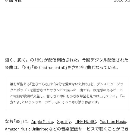
泡く、脆く。の「89」が配信開始された。今回デジタル配信された
楽曲は、「89」「89 (Instrumental)」を含む全2曲となっている。
誰もが抱える「生きづらさ」や「自分を愛せない気持ち」を、ダンスミュージッ
クとポップスを融合させたサウンドで描いた一曲です。 疾走感のあるビート
と繊細な歌詞が交差し、苦しさの中にも小さな希望を見つけ出していく。 「味
方だよ」というメッセージが、心にそっと寄り添う作品です。
なお「
89
」は、
Apple Music
、
Spotify
、
LINE MUSIC
、
YouTube Music
、
Amazon Music Unlimited
などの音楽配信サービスで聴くことができ