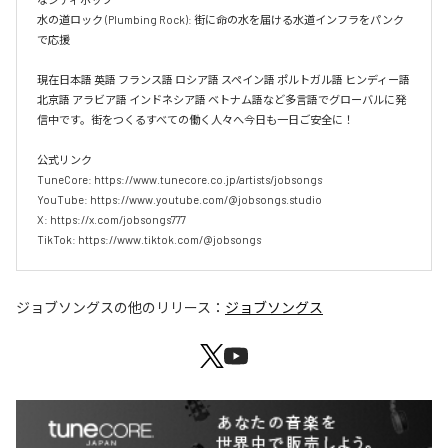
水の道ロック (Plumbing Rock): 街に命の水を届ける水道インフラをパンク
で応援

現在日本語 英語 フランス語 ロシア語 スペイン語 ポルトガル語 ヒンディー語 
北京語 アラビア語 インドネシア語 ベトナム語など多言語でグローバルに発
信中です。街をつくるすべての働く人々へ今日も一日ご安全に！

公式リンク

TuneCore: https://www.tunecore.co.jp/artists/jobsongs

YouTube: https://www.youtube.com/@jobsongs.studio

X: https://x.com/jobsongs777

TikTok: https://www.tiktok.com/@jobsongs
ジョブソングス
の他のリリース：
ジョブソングス