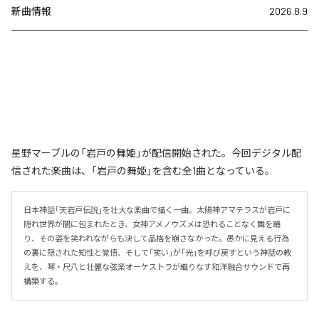
新曲情報
2026.8.9
星野マーブルの「岩戸の舞姫」が配信開始された。今回デジタル配
信された楽曲は、「岩戸の舞姫」を含む全1曲となっている。
日本神話「天岩戸伝説」を壮大な楽曲で描く一曲。太陽神アマテラスが岩戸に
隠れ世界が闇に包まれたとき、女神アメノウズメは恐れることなく舞を踊
り、その姿を笑われながらも決して品格を崩さなかった。愚かに見える行為
の裏に隠された知性と覚悟、そして「笑い」が「光」を呼び戻すという神話の教
えを、琴・尺八と壮麗な弦楽オーケストラが織りなす和洋融合サウンドで再
構築する。