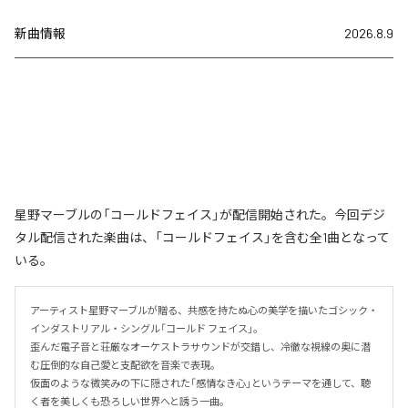
新曲情報
2026.8.9
星野マーブルの「コールドフェイス」が配信開始された。今回デジ
タル配信された楽曲は、「コールドフェイス」を含む全1曲となって
いる。
アーティスト星野マーブルが贈る、共感を持たぬ心の美学を描いたゴシック・
インダストリアル・シングル「コールド フェイス」。

歪んだ電子音と荘厳なオーケストラサウンドが交錯し、冷徹な視線の奥に潜
む圧倒的な自己愛と支配欲を音楽で表現。

仮面のような微笑みの下に隠された「感情なき心」というテーマを通して、聴
く者を美しくも恐ろしい世界へと誘う一曲。