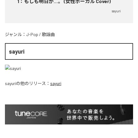
1
：
もしも明日が…。 (女性ボーカル Cover)
sayuri
ジャンル：
J-Pop
/
歌謡曲
sayuri
sayuri
の他のリリース：
sayuri