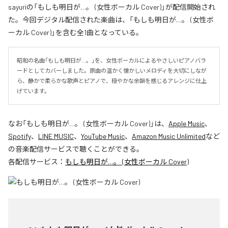
sayuriの「もしも明日が…。 (女性ボーカル Cover)」が配信開始され
た。今回デジタル配信された楽曲は、「もしも明日が…。 (女性ボ
ーカル Cover)」を含む全1曲となっている。
昭和の名曲「もしも明日が…。」を、女性ボーカルによるやさしいピアノバラ
ードとしてカバーしました。原曲の温かく懐かしいメロディを大切にしなが
ら、静かで柔らかな歌声とピアノで、穏やかな余韻を感じるアレンジに仕上
げています。
なお「
もしも明日が…。 (女性ボーカル Cover)
」は、
Apple Music
、
Spotify
、
LINE MUSIC
、
YouTube Music
、
Amazon Music Unlimited
など
の音楽配信サービスで聴くことができる。
各配信サービス：
もしも明日が…。 (女性ボーカル Cover)