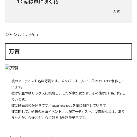
1
：
恋は風に咲く花
万賀
ジャンル：
J-Pop
万賀
彼のアーティスト名は万賀です。メンバーは一人で、日本でDTMで制作して
います。

彼は学生の頃サックスに挑戦しましたが息が続かず、その後はDTM制作をし
ています。

彼は映画音楽が好きです。japanese popを主に制作しています。

彼に関して、過去の出演イベント、共演アーティスト、受賞歴などは、あり
ませんが、今後とも、心に残る曲を制作予定です。