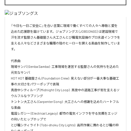
『今日も一日ご安全に』を合い言葉に現場で働くすべての人々へ尊敬と愛を
込めた応援歌を届けています。ジョブソングス（JOBSONGS）は建設現場で
汗を流す監督さん基礎屋さん大工さんとび職電気設備のプロ水道インフラを
支える人々などさまざまな職種の陰のヒーローを讃える楽曲を制作していま
す。

代表曲  

現場サンバ (Genba Samba): 工事現場を運営する監督さんの気持ちを込めた
元気なサンバ  

HOT HOT 基礎屋さん (Foundation Crew): 見えない部分が一番大事な基礎工
事の大切さをパワーポップで表現  

真夜中シティループ (Midnight City Loop): 真夜中の道路工事が街を支えるソ
ウルフルなラブソング  

トントン大工さん (Carpenter Song): 大工さんへの感謝を込めたハートフル
な楽曲  

電設レガシー (Electrical Legacy): 都市の電気インフラを守る気概をエッジ
の利いたヒップホップで  

とび職シティライト (Tobi-shoku City Lights): 高所作業に携わるとび職の粋
なシティポップ  
