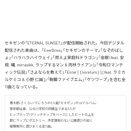
セキゼンの「ETERNAL SUNSET」が配信開始された。今回デジタル
配信された楽曲は、「EverDrive」「セキゼンのテーマ」「なぞのばし
ょ」「ハラハラハイウェイ」「燃えよ家庭科ドラゴン」「金眼 (feat. 安
穏, 嘯, mirrasikk, ラップするマン & 肉林ライアン)」「令和ロマンテ
ィック伝説」「さよならを教えて」「Enter [ [noreturn] ] [feat. ラミカ
ルケミコ & 小野 仁誠]」「駒繋ファイブエム」「ケツワープ」を含む全
11曲となっている。
勇太郎/さくらい/でにろうの3人組「セキゼン」の1stアルバム。

東京都出身、公立小学校の同級生である3人が

ヒップホップ/グリッチホップをベースにしたビートの上を

歌にラップにポエトリー…予定調和のない公園遊びの如く

縦横無尽に遊びまくる全11曲。
