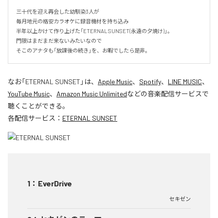
三十代を迎え再会した幼馴染3人が

毎月地元の格安カラオケに録音機材を持ち込み

半年以上かけて作り上げた「ETERNAL SUNSET(永遠の夕焼け)」。

門限はまだまだ来ないみたいなので

そこのアナタも「放課後の続き」を、お暇でしたら是非。
なお「
ETERNAL SUNSET
」は、
Apple Music
、
Spotify
、
LINE MUSIC
、
YouTube Music
、
Amazon Music Unlimited
などの音楽配信サービスで
聴くことができる。
各配信サービス：
ETERNAL SUNSET
1
：
EverDrive
セキゼン