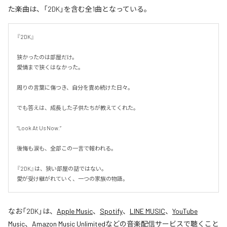
た楽曲は、「2DK」を含む全1曲となっている。
『2DK』

狭かったのは部屋だけ。

愛情まで狭くはなかった。

周りの言葉に傷つき、自分を責め続けた日々。

でも答えは、成長した子供たちが教えてくれた。

“Look At Us Now.”

後悔も涙も、全部この一言で報われる。

『2DK』は、狭い部屋の話ではない。

愛が受け継がれていく、一つの家族の物語。
なお「
2DK
」は、
Apple Music
、
Spotify
、
LINE MUSIC
、
YouTube
Music
、
Amazon Music Unlimited
などの音楽配信サービスで聴くこと