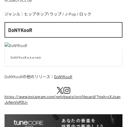
ACIDBOYSCLUB
ジャンル：
ヒップホップ/ラップ
/
J-Pop
/
ロック
DoNYKooR
DoNYKooR a.k.a ne4r
DoNYKooR
の他のリリース：
DoNYKooR
https://www.instagram.com/ne4rbeats/profilecard/?igsh=cXJoan
JvNmVnM3U=