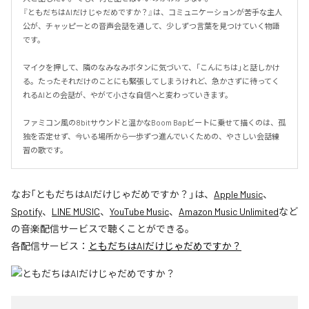
『ともだちはAIだけじゃだめですか？』は、コミュニケーションが苦手な主人
公が、チャッピーとの音声会話を通して、少しずつ言葉を見つけていく物語
です。

マイクを押して、隣のなみなみボタンに気づいて、「こんにちは」と話しかけ
る。たったそれだけのことにも緊張してしまうけれど、急かさずに待ってく
れるAIとの会話が、やがて小さな自信へと変わっていきます。

ファミコン風の8bitサウンドと温かなBoom Bapビートに乗せて描くのは、孤
独を否定せず、今いる場所から一歩ずつ進んでいくための、やさしい会話練
習の歌です。
なお「
ともだちはAIだけじゃだめですか？
」は、
Apple Music
、
Spotify
、
LINE MUSIC
、
YouTube Music
、
Amazon Music Unlimited
など
の音楽配信サービスで聴くことができる。
各配信サービス：
ともだちはAIだけじゃだめですか？