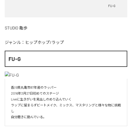
FU-G
STUDIO 亀歩
ジャンル：
ヒップホップ/ラップ
FU-G
香川県丸亀市97年産のラッパー

2016年3月27日初めてのステージ

Liveに生きがいを見出しのめり込んでいく

ラップに留まらずビートメイク、ミックス、マスタリングと様々な物に挑戦
し

自分磨きに励んでいる。