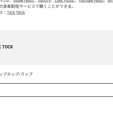
CK
」は、
Apple Music
、
Spotify
、
LINE MUSIC
、
YouTube Music
、
Am
の音楽配信サービスで聴くことができる。
ス：
TICK TOCK
K TOCK
ップホップ/ラップ