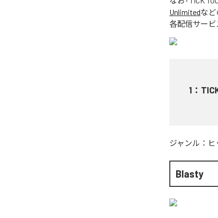
なお「
TICK TO
Unlimited
など
各配信サービ
1
：
TIC
ジャンル：
ヒ
Blasty