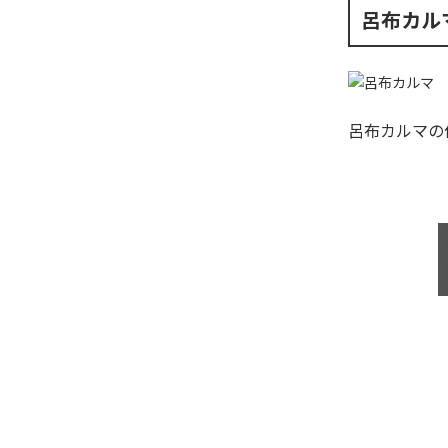
呂布カル
呂布カルマ
の