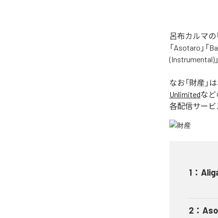
呂布カルマの「
「Asotaro」「Bak
(Instrume
なお「
財産
」
Unlimited
など
各配信サービ
1
：
Alig
2
：
Aso