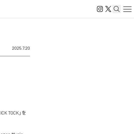
2025.7.20
K TOCK」を