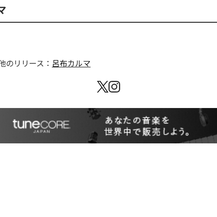
マ
他のリリース：
呂布カルマ