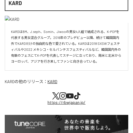
KARD
KARDはBM、J.seph、Somin、Jiwooの男女4人組で結成される、K-POPを
代表する男女混合グループ。2016年のプレデビュー以降、続けて韓国国内
外でKARDだけの独自的な色で愛されている。KARDは2018 SXSWフェステ
ィバルや2022 メキシコ・セルバンテスフェスティバルなど、韓国国内外の
有数のフェスにてK-POPを代表してステージに立っており、南米と北米から
ヨーロッパ、アジアを行き来してファンと向き合っている。
KARD
の他のリリース：
KARD
https://rbwjapan.jp/