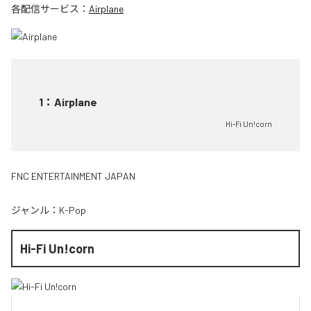
各配信サービス：
Airplane
1
：
Airplane
Hi-Fi Un!corn
FNC ENTERTAINMENT JAPAN
ジャンル：
K-Pop
Hi-Fi Un!corn