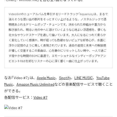
VideoGirlのニューアルバムを牽引するリードトラック「Aquarius」は、まるで
消えそうな思い出の断片をそっとすくい上げるような、ノスタルジックで透
明感あふれるドリームポップ・チューンです。決められた枠組みや重力から
解き放たれ、明るい光の中へと溶けていくような心地よい浮遊感を、儚くも
壮大なサウンドスケープを通して描いています。大人になるにつれて柔らか
く変化していく感情や、時が経っても色褪せないピュアな好奇心が、水面に
浮かぶ記憶のように美しく表現されています。過去の追憶と未来への解放感
が優しく交差するこの楽曲は、心を静かにリセットしたい時や、一人で過ご
す穏やかな時間のBGMに最適で、エモーショナルなインディーポップやアン
ビエントR&Bを好むリスナーの心に深く響く一曲に仕上がっています。
なお「
Video #7
」は、
Apple Music
、
Spotify
、
LINE MUSIC
、
YouTube
Music
、
Amazon Music Unlimited
などの音楽配信サービスで聴くこと
ができる。
各配信サービス：
Video #7