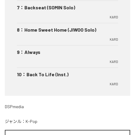
7
：
Backseat (SOMIN Solo)
KARD
8
：
Home Sweet Home (JIWOO Solo)
KARD
9
：
Always
KARD
10
：
Back To Life (Inst.)
KARD
DSPmedia
ジャンル：
K-Pop