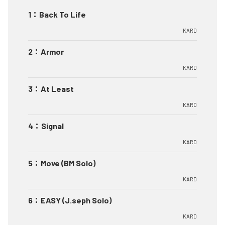
1
：
Back To Life
KARD
2
：
Armor
KARD
3
：
At Least
KARD
4
：
Signal
KARD
5
：
Move (BM Solo)
KARD
6
：
EASY (J.seph Solo)
KARD