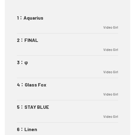
1
：
Aquarius
Video Girl
2
：
FINAL
Video Girl
3
：
φ
Video Girl
4
：
Glass Fox
Video Girl
5
：
STAY BLUE
Video Girl
6
：
Linen