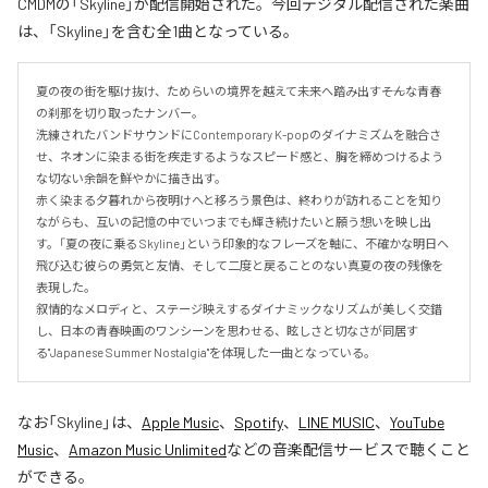
CMDMの「Skyline」が配信開始された。今回デジタル配信された楽曲
は、「Skyline」を含む全1曲となっている。
夏の夜の街を駆け抜け、ためらいの境界を越えて未来へ踏み出す――そんな青春
の刹那を切り取ったナンバー。

洗練されたバンドサウンドにContemporary K-popのダイナミズムを融合さ
せ、ネオンに染まる街を疾走するようなスピード感と、胸を締めつけるよう
な切ない余韻を鮮やかに描き出す。

赤く染まる夕暮れから夜明けへと移ろう景色は、終わりが訪れることを知り
ながらも、互いの記憶の中でいつまでも輝き続けたいと願う想いを映し出
す。「夏の夜に乗る Skyline」という印象的なフレーズを軸に、不確かな明日へ
飛び込む彼らの勇気と友情、そして二度と戻ることのない真夏の夜の残像を
表現した。

叙情的なメロディと、ステージ映えするダイナミックなリズムが美しく交錯
し、日本の青春映画のワンシーンを思わせる、眩しさと切なさが同居す
る"Japanese Summer Nostalgia"を体現した一曲となっている。
なお「
Skyline
」は、
Apple Music
、
Spotify
、
LINE MUSIC
、
YouTube
Music
、
Amazon Music Unlimited
などの音楽配信サービスで聴くこと
ができる。