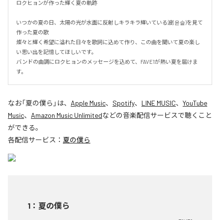
ロクヒョンが作った輝く夏の軌跡

いつかの夏の日、太陽の光が水面に反射しキラキラ輝いている波(윤슬)を見て
作った夏の歌

燦々と輝く希望に溢れた日々を歌詞に込めて作り、この曲を聞いて夏の楽し
い思い出を記憶してほしいです。

バンドの曲調にロクヒョンのメッセージを込めて、FAVE1が熱い夏を届けま
す。
なお「
夏の僕ら
」は、
Apple Music
、
Spotify
、
LINE MUSIC
、
YouTube
Music
、
Amazon Music Unlimited
などの音楽配信サービスで聴くこと
ができる。
各配信サービス：
夏の僕ら
1
：
夏の僕ら