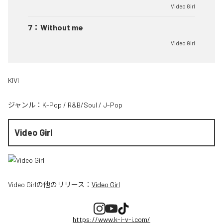
Video Girl
7
：
Without me
Video Girl
KIVI
ジャンル：
K-Pop
/
R&B/Soul
/
J-Pop
Video Girl
Video Girl
の他のリリース：
Video Girl
https://www.k-i-v-i.com/