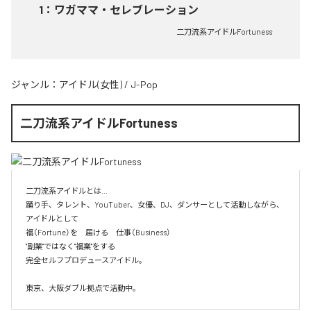
1
：
ワガママ・セレブレーション
二刀流系アイドルFortuness
ジャンル：
アイドル(女性)
/
J-Pop
二刀流系アイドルFortuness
二刀流系アイドルとは…

踊り手、タレント、YouTuber、女優、DJ、ダンサーとして活動しながら、
アイドルとして

福（Fortune）を　届ける　仕事（Business）

"副業"ではなく"福業"をする

完全セルフプロデュースアイドル。

東京、大阪ダブル拠点で活動中。