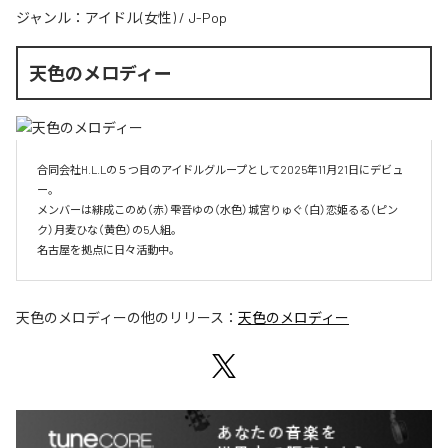
ジャンル：
アイドル(女性)
/
J-Pop
天色のメロディー
合同会社H.L.Lの５つ目のアイドルグループとして2025年11月21日にデビュ
ー。

メンバーは緋成このめ（赤）雫音ゆの（水色）城宮りゅぐ（白）恋姫るる（ピン
ク）月麦ひな（黄色）の5人組。

名古屋を拠点に日々活動中。
天色のメロディー
の他のリリース：
天色のメロディー