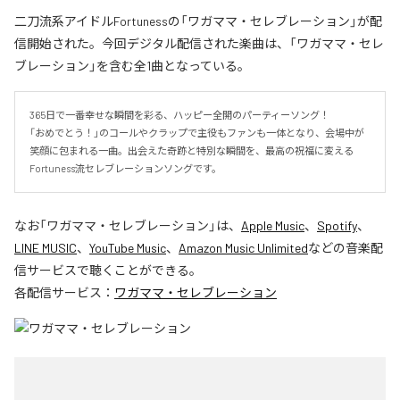
二刀流系アイドルFortunessの「ワガママ・セレブレーション」が配
信開始された。今回デジタル配信された楽曲は、「ワガママ・セレ
ブレーション」を含む全1曲となっている。
365日で一番幸せな瞬間を彩る、ハッピー全開のパーティーソング！

「おめでとう！」のコールやクラップで主役もファンも一体となり、会場中が
笑顔に包まれる一曲。出会えた奇跡と特別な瞬間を、最高の祝福に変える
Fortuness流セレブレーションソングです。
なお「
ワガママ・セレブレーション
」は、
Apple Music
、
Spotify
、
LINE MUSIC
、
YouTube Music
、
Amazon Music Unlimited
などの音楽配
信サービスで聴くことができる。
各配信サービス：
ワガママ・セレブレーション