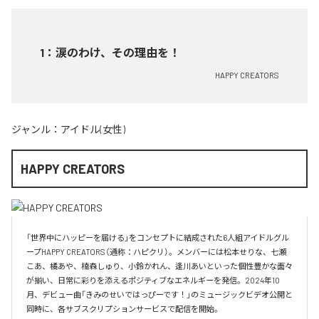
1
：
涙のわけ、その理由を！
HAPPY CREATORS
ジャンル：
アイドル(女性)
HAPPY CREATORS
「世界中にハッピーを届ける」をコンセプトに結成された6人組アイドルグル
ープHAPPY CREATORS（通称：ハピクリ）。メンバーには松本せりな、七瀬
こあ、橘あや、楠森しゅり、小鈴かれん、逢川あいといった個性豊かな面々
が揃い、日常に彩りを添えるポジティブなエネルギーを発信。2024年10
月、デビュー曲「きみのせいではっぴーです！」のミュージックビデオ公開と
同時に、各サブスクリプションサービスで配信を開始。
