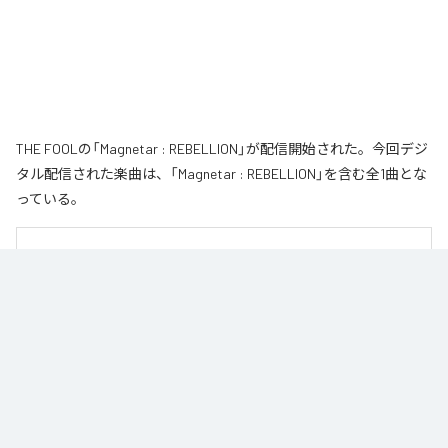
THE FOOLの「Magnetar : REBELLION」が配信開始された。今回デジ
タル配信された楽曲は、「Magnetar : REBELLION」を含む全1曲とな
っている。
■ CONCEPT

An isolated Magnetar in the dark.

Two lonely stars collide and merge, drawn together in an interactive love—a 
final rendezvous inside the black hole.

（訳：暗闇に孤立する星、マグネター。

ふたつの孤独な星が惹かれ合い、融合する。相互作用の愛（Interactive Love）
を抱き、ブラックホールの中での最終ランデブーへ。）
なお「
Magnetar : REBELLION
」は、
Apple Music
、
Spotify
、
LINE