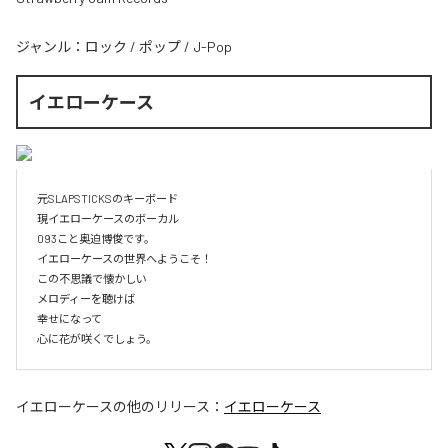
ジャンル：
ロック
/
ポップ
/
J-Pop
イエローケース
元SLAPSTICKSのキーボード

現イエローケースのボーカル

093こと奥迫博俊です。

イエローケースの世界へようこそ！

この不思議で懐かしい

メロディーを聴けば

幸せになって

心に花が咲くでしょう。
イエローケース
の他のリリース：
イエローケース