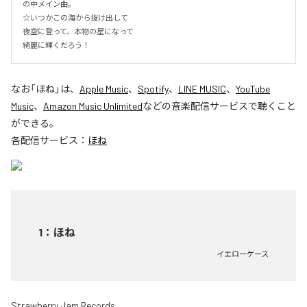
の中メイン曲。

☆いつかこの海から抜け出して

夜空に登って、本物の星になって

綺麗に輝くだろう！
なお「
ほね
」は、
Apple Music
、
Spotify
、
LINE MUSIC
、
YouTube
Music
、
Amazon Music Unlimited
などの音楽配信サービスで聴くこと
ができる。
各配信サービス：
ほね
1
：
ほね
イエローケース
Strawberry Jam Records