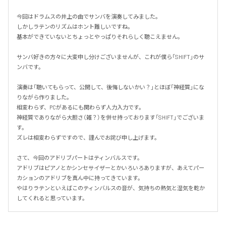
今回はドラムスの井上の曲でサンバを演奏してみました。

しかしラテンのリズムはホント難しいですね。

基本ができていないとちょっとやっぱりそれらしく聴こえません。

サンバ好きの方々に大変申し分けございませんが、これが僕ら「SHIFT」のサ
ンバです。

演奏は「聴いてもらって、公開して、後悔しないかい？」とほぼ「神経質」にな
りながら作りました。

相変わらず、PCがあるにも関わらず人力入力です。

神経質でありながら大胆さ（雑？）を併せ持っております「SHIFT」でございま
す。

ズレは相変わらずですので、謹んでお詫び申し上げます。

さて、今回のアドリブパートはティンバルスです。

アドリブはピアノとかシンセサイザーとかいろいろありますが、あえてパー
カションのアドリブを真ん中に持ってきています。

やはりラテンといえばこのティンバルスの音が、気持ちの熱気と湿気を乾か
してくれると思っています。