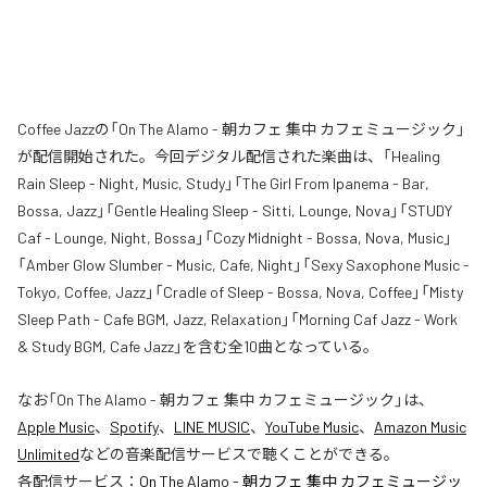
Coffee Jazzの「On The Alamo - 朝カフェ 集中 カフェミュージック」
が配信開始された。今回デジタル配信された楽曲は、「Healing
Rain Sleep - Night, Music, Study」「The Girl From Ipanema - Bar,
Bossa, Jazz」「Gentle Healing Sleep - Sitti, Lounge, Nova」「STUDY
Caf - Lounge, Night, Bossa」「Cozy Midnight - Bossa, Nova, Music」
「Amber Glow Slumber - Music, Cafe, Night」「Sexy Saxophone Music -
Tokyo, Coffee, Jazz」「Cradle of Sleep - Bossa, Nova, Coffee」「Misty
Sleep Path - Cafe BGM, Jazz, Relaxation」「Morning Caf Jazz - Work
& Study BGM, Cafe Jazz」を含む全10曲となっている。
なお「
On The Alamo - 朝カフェ 集中 カフェミュージック
」は、
Apple Music
、
Spotify
、
LINE MUSIC
、
YouTube Music
、
Amazon Music
Unlimited
などの音楽配信サービスで聴くことができる。
各配信サービス：
On The Alamo - 朝カフェ 集中 カフェミュージッ