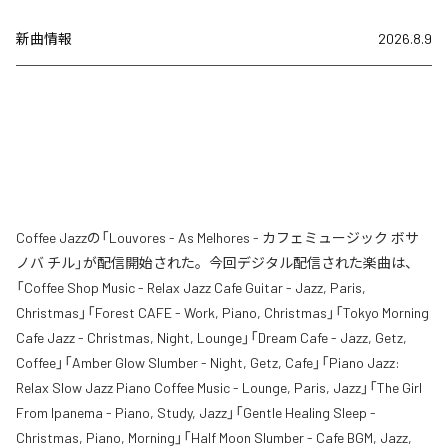
新曲情報
2026.8.9
Coffee Jazzの「Louvores - As Melhores - カフェミュージック ボサ
ノバ チル」が配信開始された。今回デジタル配信された楽曲は、
「Coffee Shop Music - Relax Jazz Cafe Guitar - Jazz, Paris,
Christmas」「Forest CAFE - Work, Piano, Christmas」「Tokyo Morning
Cafe Jazz - Christmas, Night, Lounge」「Dream Cafe - Jazz, Getz,
Coffee」「Amber Glow Slumber - Night, Getz, Cafe」「Piano Jazz:
Relax Slow Jazz Piano Coffee Music - Lounge, Paris, Jazz」「The Girl
From Ipanema - Piano, Study, Jazz」「Gentle Healing Sleep -
Christmas, Piano, Morning」「Half Moon Slumber - Cafe BGM, Jazz,