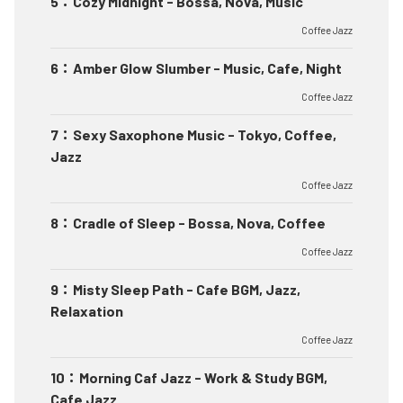
5
：
Cozy Midnight - Bossa, Nova, Music
Coffee Jazz
6
：
Amber Glow Slumber - Music, Cafe, Night
Coffee Jazz
7
：
Sexy Saxophone Music - Tokyo, Coffee,
Jazz
Coffee Jazz
8
：
Cradle of Sleep - Bossa, Nova, Coffee
Coffee Jazz
9
：
Misty Sleep Path - Cafe BGM, Jazz,
Relaxation
Coffee Jazz
10
：
Morning Caf Jazz - Work & Study BGM,
Cafe Jazz