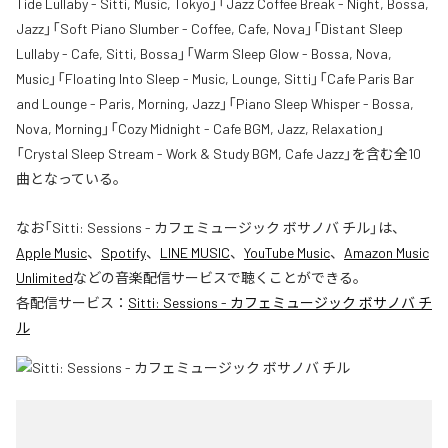
Tide Lullaby - Sitti, Music, Tokyo」「Jazz Coffee Break - Night, Bossa,
Jazz」「Soft Piano Slumber - Coffee, Cafe, Nova」「Distant Sleep
Lullaby - Cafe, Sitti, Bossa」「Warm Sleep Glow - Bossa, Nova,
Music」「Floating Into Sleep - Music, Lounge, Sitti」「Cafe Paris Bar
and Lounge - Paris, Morning, Jazz」「Piano Sleep Whisper - Bossa,
Nova, Morning」「Cozy Midnight - Cafe BGM, Jazz, Relaxation」
「Crystal Sleep Stream - Work & Study BGM, Cafe Jazz」を含む全10
曲となっている。
なお「
Sitti: Sessions - カフェミュージック ボサノバ チル
」は、
Apple Music
、
Spotify
、
LINE MUSIC
、
YouTube Music
、
Amazon Music
Unlimited
などの音楽配信サービスで聴くことができる。
各配信サービス：
Sitti: Sessions - カフェミュージック ボサノバ チ
ル