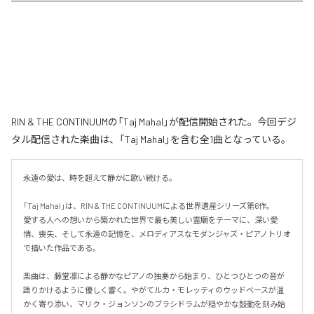
RIN & THE CONTINUUMの「Taj Mahal」が配信開始された。今回デジ
タル配信された楽曲は、「Taj Mahal」を含む全1曲となっている。
永遠の愛は、時を超えて静かに歌い続ける。

「Taj Mahal」は、RIN & THE CONTINUUMによる世界遺産シリーズ第6作。

愛する人への想いから築かれた世界で最も美しい霊廟をテーマに、深い愛
情、喪失、そして永遠の記憶を、メロディアスなモダンジャズ・ピアノトリオ
で描いた作品である。

楽曲は、藤堂凛による静かなピアノの独奏から始まり、ひとつひとつの音が
語りかけるように優しく響く。やがてルカ・モレッティのウッドベースが温
かく寄り添い、マリク・ジョンソンのブラシドラムが穏やかな鼓動を刻み始