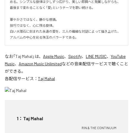
める。シンプルな旋律は少しずつ広がり、美しい即興へと発展しながらも、
最後まで変わることなく「愛」というテーマを歌い続ける。

華やかさではなく、静かな感情。

技巧ではなく、心に残る旋律。

白い大理石に刻まれた永遠の愛を、三人の繊細な対話によって描き上げた、
アルバムの中心を彩る珠玉のバラードである。
なお「
Taj Mahal
」は、
Apple Music
、
Spotify
、
LINE MUSIC
、
YouTube
Music
、
Amazon Music Unlimited
などの音楽配信サービスで聴くこと
ができる。
各配信サービス：
Taj Mahal
1
：
Taj Mahal
RIN & THE CONTINUUM