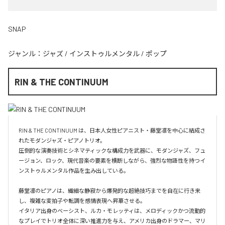
SNAP
ジャンル：
ジャズ
/
インストゥルメンタル
/
ポップ
RIN & THE CONTINUUM
RIN & THE CONTINUUM は、日本人女性ピアニスト・藤堂凛を中心に結成さ
れたモダンジャズ・ピアノトリオ。

圧倒的な演奏技術とシネマティックな構成力を武器に、モダンジャズ、フュ
ージョン、ロック、現代音楽の要素を横断しながら、強烈な物語性を持つイ
ンストゥルメンタル作品を生み出している。

藤堂凛のピアノは、繊細な静寂から爆発的な超絶技巧までを自在に行き来
し、複雑な変拍子や転調を感情表現へ昇華させる。

イタリア出身のベーシスト、ルカ・モレッティは、メロディックかつ流動的
なプレイでトリオ全体に深い推進力を与え、アメリカ出身のドラマー、マリ