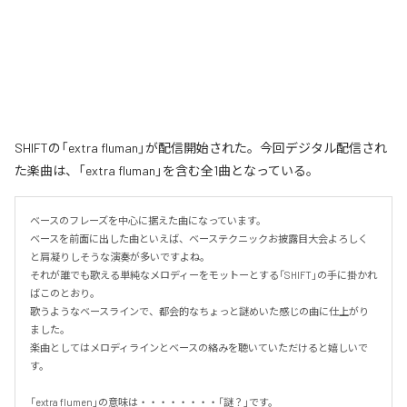
SHIFTの「extra fluman」が配信開始された。今回デジタル配信され
た楽曲は、「extra fluman」を含む全1曲となっている。
ベースのフレーズを中心に据えた曲になっています。

ベースを前面に出した曲といえば、ベーステクニックお披露目大会よろしく
と肩凝りしそうな演奏が多いですよね。

それが誰でも歌える単純なメロディーをモットーとする「SHIFT」の手に掛かれ
ばこのとおり。

歌うようなベースラインで、都会的なちょっと謎めいた感じの曲に仕上がり
ました。

楽曲としてはメロディラインとベースの絡みを聴いていただけると嬉しいで
す。

「extra flumen」の意味は・・・・・・・・「謎？」です。