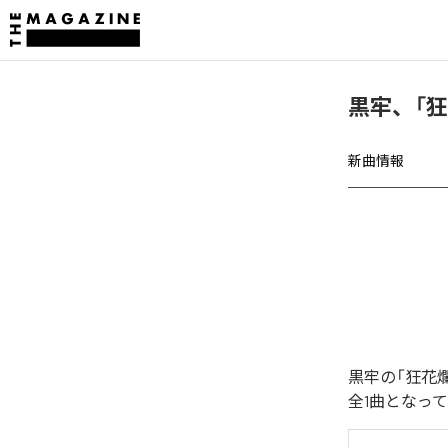
黒牢、「
新曲情報
黒牢の「狂花
全1曲となっ