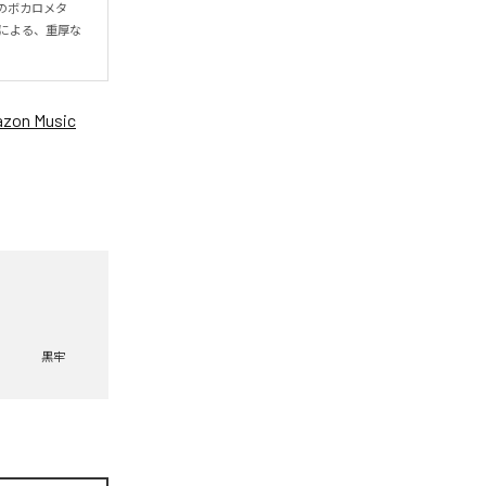
気のボカロメタ
フによる、重厚な
zon Music
黒牢