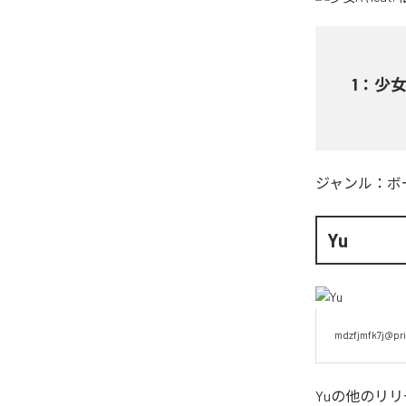
1
：
少女A
ジャンル：
ボ
Yu
mdzfjmfk7j@pri
Yu
の他のリリ