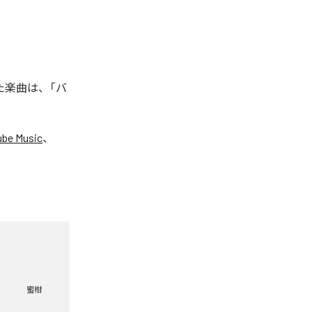
れた楽曲は、「バ
ube Music
、
蜜柑