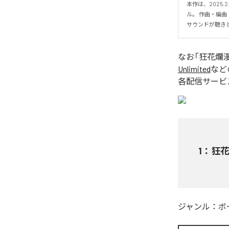
本作は、2025
ル。 作曲・編曲
サウンドが聴き
なお「
狂花爛
Unlimited
など
各配信サービ
1
：
狂
ジャンル：
ボ