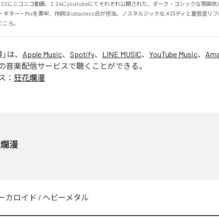
.2.22にニコニコ動画、2.24にyoutubeにてそれぞれ公開された、ダーク・ゴシックな雰囲
・ギター・Mixを黒牢、作詞はcatacleco氏が担当。ノスタルジックなメロディと重低音リ
どころ。
漫
」は、
Apple Music
、
Spotify
、
LINE MUSIC
、
YouTube Music
、
Ama
の音楽配信サービスで聴くことができる。
ス：
狂花爛漫
花爛漫
ーカロイド
/
ヘビーメタル