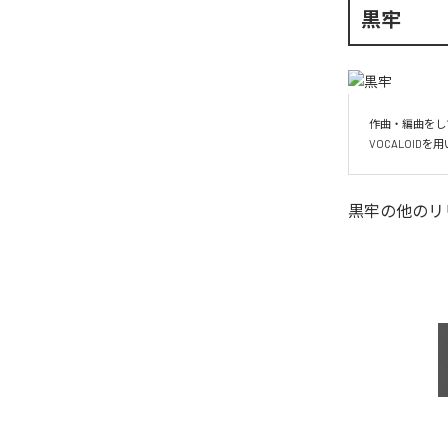
黒牢
作曲・編曲をし
VOCALOID
黒牢
の他のリ