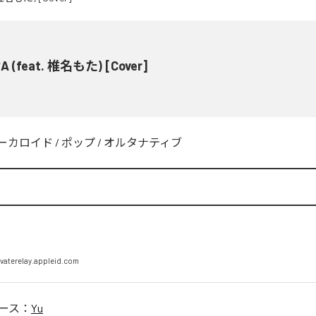
 (feat. 椎名もた) [Cover]
ーカロイド
/
ポップ
/
オルタナティブ
vaterelay.appleid.com
ース：
Yu