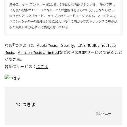
夫婦ユニット「ワントニー」による、2作目となる配信シングル。 静かで美し
い月夜の散歩がモチーフとなり、2人が主旋律を滑らかに交代しながら歌う、
ゆったりとしたバラード。 ライブでのトレードマークである、アコギとエレ
キの2本のギターの繊細な伴奏に加え、後半に向かってストリングスの重奏が
夜の風景に彩りを添える構成となっている。
なお「
つきよ
」は、
Apple Music
、
Spotify
、
LINE MUSIC
、
YouTube
Music
、
Amazon Music Unlimited
などの音楽配信サービスで聴くこと
ができる。
各配信サービス：
つきよ
1
：
つきよ
ワントニー