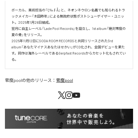
ボーカル、美術担当の『Ç‰∮Å』と、ネオンネウロン名義でも知られるトラ
ックメイカー『木田昨年』による無政府状態ポストシューゲイザー・ユニッ
ト。2025年1月26日結成。

翌月に自主レーベル『Lade Pool Records』を設立し、1st album『絶対零度の
夏の骨』をリリース。

2025年11月12日にSODA ROOM RECORDSと共同リリースされた3rd 
album『あなたマイナスあなたはせかい』がCD化され、全国デビューを果た
す。同作は海外レーベルであるGerpfast Recordsからカセット化もされてい
る。
零度pool
の他のリリース：
零度pool