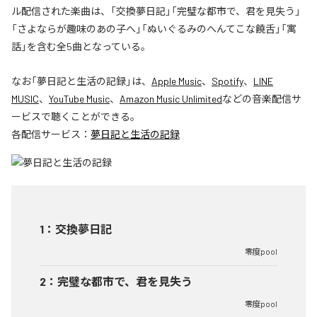
ル配信された楽曲は、「交換夢日記」「完璧な都市で、君を見失う」
「さよならが趣味のあの子へ」「ぬいぐるみのへんてこな饒舌」「寓
話」を含む全5曲となっている。
なお「
夢日記と生活の記録
」は、
Apple Music
、
Spotify
、
LINE
MUSIC
、
YouTube Music
、
Amazon Music Unlimited
などの音楽配信サ
ービスで聴くことができる。
各配信サービス：
夢日記と生活の記録
1
：
交換夢日記
零度pool
2
：
完璧な都市で、君を見失う
零度pool