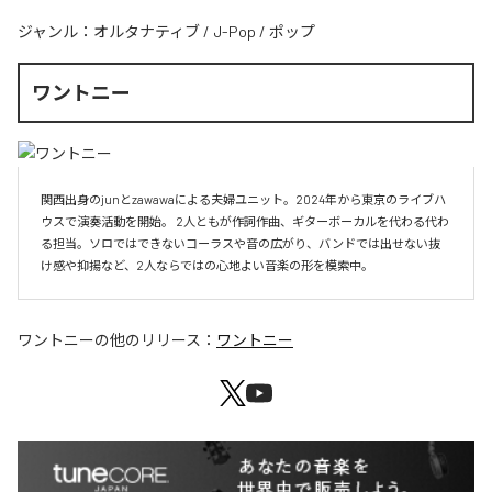
ジャンル：
オルタナティブ
/
J-Pop
/
ポップ
ワントニー
関西出身のjunとzawawaによる夫婦ユニット。2024年から東京のライブハ
ウスで演奏活動を開始。 2人ともが作詞作曲、ギターボーカルを代わる代わ
る担当。ソロではできないコーラスや音の広がり、バンドでは出せない抜
け感や抑揚など、2人ならではの心地よい音楽の形を模索中。
ワントニー
の他のリリース：
ワントニー