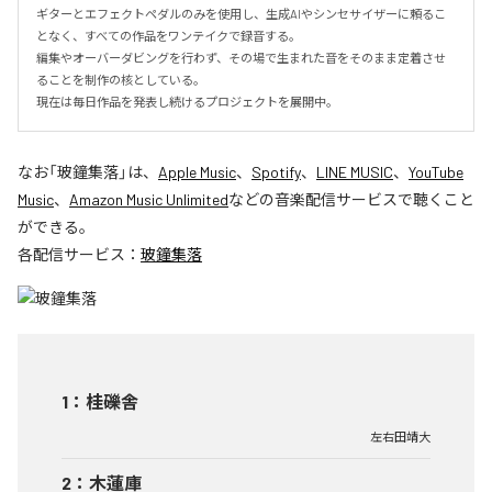
ギターとエフェクトペダルのみを使用し、生成AIやシンセサイザーに頼るこ
となく、すべての作品をワンテイクで録音する。

編集やオーバーダビングを行わず、その場で生まれた音をそのまま定着させ
ることを制作の核としている。

現在は毎日作品を発表し続けるプロジェクトを展開中。
なお「
玻鐘集落
」は、
Apple Music
、
Spotify
、
LINE MUSIC
、
YouTube
Music
、
Amazon Music Unlimited
などの音楽配信サービスで聴くこと
ができる。
各配信サービス：
玻鐘集落
1
：
桂礫舎
左右田靖大
2
：
木蓮庫