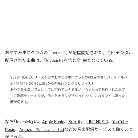
おやすみホログラムの「lovesick」が配信開始された。今回デジタル
配信された楽曲は、「lovesick」を含む全1曲となっている。
2026年9月にリリース予定のおやすみホログラムの6枚目のオリジナルアルバ
ム「PAPER MOON CLUB」からの先行シングルリリース！

おやすみホログラムとしては初めてカナミルが中心となって制作された曲で
主に歌詞をカナミルが、作曲をオガワが行なっており、これまでとは違った
面が伺える。
なお「
lovesick
」は、
Apple Music
、
Spotify
、
LINE MUSIC
、
YouTube
Music
、
Amazon Music Unlimited
などの音楽配信サービスで聴くこと
ができる。