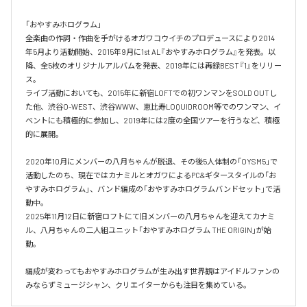
「おやすみホログラム」

全楽曲の作詞・作曲を⼿がけるオガワコウイチのプロデュースにより2014
年5⽉より活動開始、2015年9⽉に1st AL『おやすみホログラム』を発表。以
降、全5枚のオリジナルアルバムを発表、2019年には再録BEST『1』をリリー
ス。

ライブ活動においても、2015年に新宿LOFTでの初ワンマンをSOLD OUTし
た他、渋⾕O-WEST、渋⾕WWW、恵⽐寿LOQUIDROOM等でのワンマン、イ
ベントにも積極的に参加し、2019年には2度の全国ツアーを⾏うなど、積極
的に展開。

2020年10月にメンバーの八月ちゃんが脱退、その後5人体制の「OYSM5」で
活動したのち、現在ではカナミルとオガワによるPC&ギタースタイルの「お
やすみホログラム」、バンド編成の「おやすみホログラムバンドセット」で活
動中。

2025年11月12日に新宿ロフトにて旧メンバーの八月ちゃんを迎えてカナミ
ル、八月ちゃんの二人組ユニット「おやすみホログラム THE ORIGIN」が始
動。

編成が変わってもおやすみホログラムが⽣み出す世界観はアイドルファンの