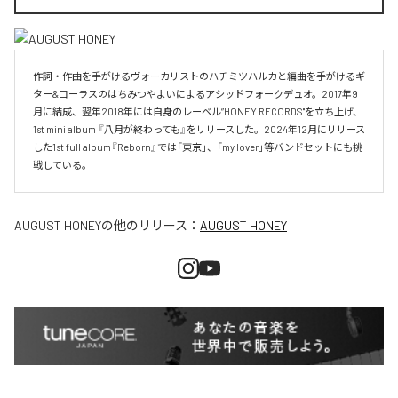
作詞・作曲を手がけるヴォーカリストのハチミツハルカと編曲を手がけるギ
ター&コーラスのはちみつやよいによるアシッドフォークデュオ。2017年9
月に結成、翌年2018年には自身のレーベル”HONEY RECORDS"を立ち上げ、
1st mini album 『八月が終わっても』をリリースした。2024年12月にリリース
した1st full album『Reborn』では「東京」、「my lover」等バンドセットにも挑
戦している。
AUGUST HONEY
の他のリリース：
AUGUST HONEY