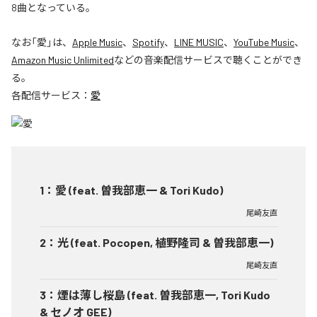
8曲となっている。
なお「
愛
」は、
Apple Music
、
Spotify
、
LINE MUSIC
、
YouTube Music
、
Amazon Music Unlimited
などの音楽配信サービスで聴くことができ
る。
各配信サービス：
愛
1
：
愛 (feat. 曽我部恵一 & Tori Kudo)
尾崎友直
2
：
光 (feat. Pocopen, 植野隆司 & 曽我部恵一)
尾崎友直
3
：
煙は薄し桜島 (feat. 曽我部恵一, Tori Kudo
& セノオ GEE)