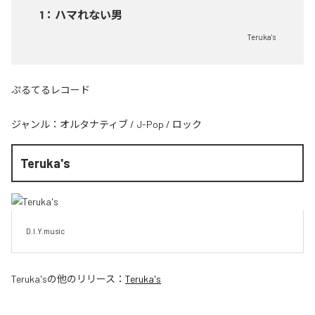
1
：
ハマれない男
Teruka's
ぷるてるレコード
ジャンル：
オルタナティブ
/
J-Pop
/
ロック
Teruka's
D.I.Y.music
Teruka's
の他のリリース：
Teruka's