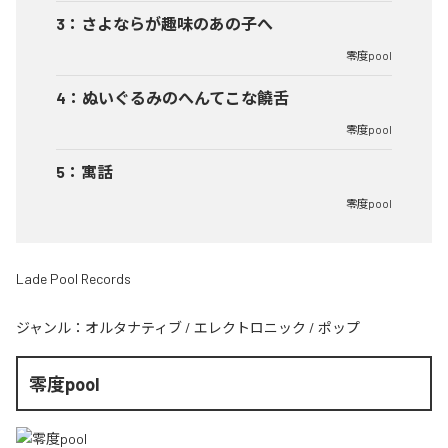
3
：
さよならが趣味のあの子へ
零度pool
4
：
ぬいぐるみのへんてこな饒舌
零度pool
5
：
寓話
零度pool
Lade Pool Records
ジャンル：
オルタナティブ
/
エレクトロニック
/
ポップ
零度pool