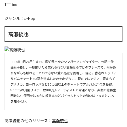
TTT inc
ジャンル：
J-Pop
高瀬統也
1996年11月26日生まれ。愛知県出身のシンガーソングライター。作詞・作
曲も手掛け、一度聞いたら忘れられない高瀬ならではのフレーズで、形があ
りながらも触れることのできない愛の感覚を表現し、操る。香港のトップア
ルバムチャートで3冠を達成したのを皮切りに、現在ではアジアに留まらず
アメリカ、ヨーロッパなど80カ国以上のチャートでアルバムが1位を獲得。
Spotifyの月間リスナー数100万人アーティストの常連となり、楽曲の総再生
回数は30億回をはるかに超えるなどバイラルヒットの勢いは止まるところ
を知らない。
高瀬統也
の他のリリース：
高瀬統也