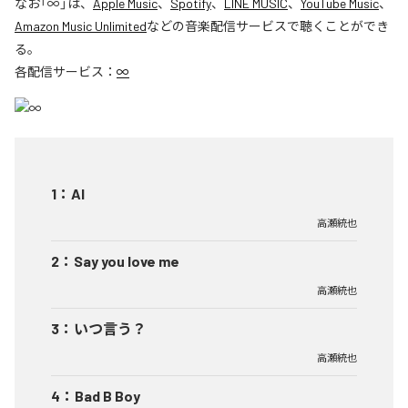
なお「
∞
」は、
Apple Music
、
Spotify
、
LINE MUSIC
、
YouTube Music
、
Amazon Music Unlimited
などの音楽配信サービスで聴くことができ
る。
各配信サービス：
∞
1
：
AI
高瀬統也
2
：
Say you love me
高瀬統也
3
：
いつ言う？
高瀬統也
4
：
Bad B Boy