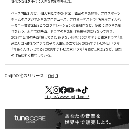
世代の女性を中心に大きな感動を呼んだ。

ベース内田旭彦は、個人名義でのCM音楽、舞台の音楽監督、プロスポーツ
チームのスタジアム音楽プロデュース、プロオーケストラ「名古屋フィルハ
ーモニー交響楽団」とのコラボレーション楽曲制作など、多岐に渡り音楽制
作を行う。近年では映画、ドラマの音楽制作も積極的に行なっており、
2024年公開の映画『帰ってきた あぶない刑事』2024年テレビ東京ドラマ『量
産型リコ -最後のプラモ女子の人生組み立て記-』2024年テレビ朝日ドラマ
『青島くんはいじわる』2025年テレビ東京ドラマ「今夜は…純烈」など、話題
の作品に多く携わっている。
Qaijff
の他のリリース：
Qaijff
https://www.qaijff.com/