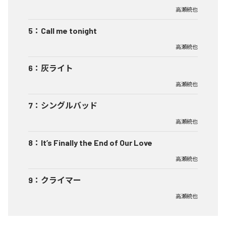
高瀬統也
5
：
Call me tonight
高瀬統也
6
：
灰ライト
高瀬統也
7
：
シングルバッド
高瀬統也
8
：
It’s Finally the End of Our Love
高瀬統也
9
：
クライマー
高瀬統也