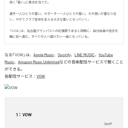
抱く「誓い」に焦点を当てた。

選手一人ひとりの誓い。サポーター一人ひとりの誓い。その想いが重なり合
い、やがてクラブ全体を支える大きな誓いとなっていく。

『VOW』は、名古屋グランパスへの応援歌であると同時に、自分自身の信念を
胸に前へ進む、すべての人へ届けたい一曲となっている。
なお「
VOW
」は、
Apple Music
、
Spotify
、
LINE MUSIC
、
YouTube
Music
、
Amazon Music Unlimited
などの音楽配信サービスで聴くこと
ができる。
各配信サービス：
VOW
1
：
VOW
Qaijff