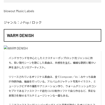
blowout Music Labels
ジャンル：
J-Pop
/
ロック
WARM DENISH
バンドサウンドを中心としたミクスチャーポップ(ロック)をジャンルに持
ち、若い現代シーンを歌にした楽曲は、共感性を生む。繊細な歌詞と暖かい
声を活かしたソロアーティスト。

リリースされているオリジナル楽曲は、全てComposer／Vo：みやっち自身
が作詞作曲、編曲を行っている。アルバムのジャケット写真やイラスト、ミ
ュージックビデオの撮影やアニメーション作り、ウォームデニッシュのコン
セプトであるファストフード店をCG/3D制作ソフトで自ら作るなど、多彩な
表現力を魅せるマルチミュージシャンな一面もある。

ここはファストフード(ハンバーガーグルメ)と音楽が融合したオリジナルコ