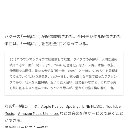
ハジ→の「一緒に。」が配信開始された。今回デジタル配信された
楽曲は、「一緒に。」を含む全1曲となっている。
2018年のワンマンライブで初披露して以来、ライブでのみ歌い、大切に温め
続けてきた一曲「一緒に。」が、ついに初音源化。恋人、夫婦、家族、親友、
仲間――様々な関係に重なる大切な「唯一無二の存在」と一緒に “この人生を最期ま
で歩んでいく”という決意を、ハジ→らしい真っ直ぐな言葉で綴ったラブソン
グであり、壮大な人生賛歌。互いに支え合い、認め合いながら、これから先
も共に創る未来へ進んでゆこうという想いが、温かく力強く胸に響く一曲。
なお「
一緒に。
」は、
Apple Music
、
Spotify
、
LINE MUSIC
、
YouTube
Music
、
Amazon Music Unlimited
などの音楽配信サービスで聴くこと
ができる。
各配信サービス：
一緒に。