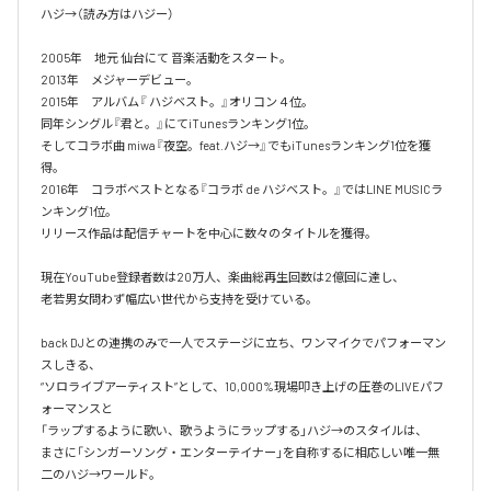
ハジ→（読み方はハジー）

2005年　地元 仙台にて 音楽活動をスタート。

2013年　メジャーデビュー。

2015年　アルバム『 ハジベスト。』オリコン４位。

同年シングル『君と。』にてiTunesランキング1位。

そしてコラボ曲 miwa『夜空。feat.ハジ→』でもiTunesランキング1位を獲
得。

2016年　コラボベストとなる『コラボ de ハジベスト。』ではLINE MUSICラ
ンキング1位。

リリース作品は配信チャートを中心に数々のタイトルを獲得。

現在YouTube登録者数は20万人、楽曲総再生回数は2億回に達し、

老若男女問わず幅広い世代から支持を受けている。 

back DJとの連携のみで一人でステージに立ち、ワンマイクでパフォーマン
スしきる、

“ソロライブアーティスト”として、10,000%現場叩き上げの圧巻のLIVEパフ
ォーマンスと

「ラップするように歌い、歌うようにラップする」ハジ→のスタイルは、

まさに「シンガーソング・エンターテイナー」を自称するに相応しい唯一無
二のハジ→ワールド。
