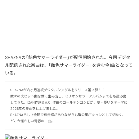
SHAZNAの「飴色サマーライダー」が配信開始された。今回デジタ
ル配信された楽曲は、「飴色サマーライダー」を含む全1曲となって
いる。
SHAZNAが六ヶ月連続デジタルシングルをリリース第２弾！！

数々の大ヒット曲を世に生み出し、ミリオンセラーアルバムまでをも産み出
してきた、IZAM作詞 & A.O.I作曲のゴールデンコンビが、夏・憂いをテーマに
2026年の夏曲を仕上げました。

SHAZNAらしさ全開で疾走感がありながらも胸の奥がキュンとして切なく、
どこか懐かしい青春の一曲。