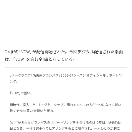
Qaijffの「VOW」が配信開始された。今回デジタル配信された楽曲
は、「VOW」を含む全1曲となっている。
Jリーグクラブ「名古屋グランパス」2026-27シーズン オフィシャルサポートソ
ング。

「VOW」＝誓い。

新時代に突入したJリーグを、クラブに関わるすべての人が一つになって戦い
抜く――そんな"誓い"を描いた楽曲。

Qaijffが名古屋グランパスのサポートソングを手掛けるのは10年目、通算11曲
目となる。今作は選手へのヒアリングをもとに制作され、一人ひとりが胸に