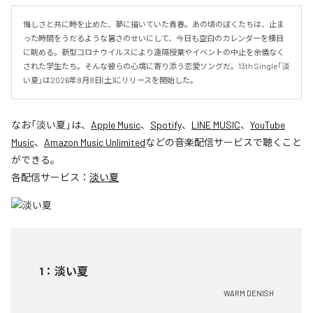
悔しさと共に時を止めた、夢に描いていた青春。あの頃のぼくたちは、止ま
った時間をうだるような暑さのせいにして、今日も空白のカレンダーを横目
に眺める。新型コロナウイルスにより遠隔授業やイベントの中止を余儀なく
された学生たち。そんな彼らの心境に寄り添う恋愛ソングだ。13th Single「淡
い夏」は2026年8月8日(土)にリリースを開始した。
なお「
淡い夏
」は、
Apple Music
、
Spotify
、
LINE MUSIC
、
YouTube
Music
、
Amazon Music Unlimited
などの音楽配信サービスで聴くこと
ができる。
各配信サービス：
淡い夏
1
：
淡い夏
WARM DENISH