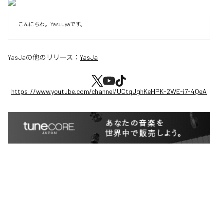
こんにちわ。YasuJyaです。
YasJa
の他のリリース：
YasJa
https://www.youtube.com/channel/UCtqJghKeHPK-2WE-i7-4QeA