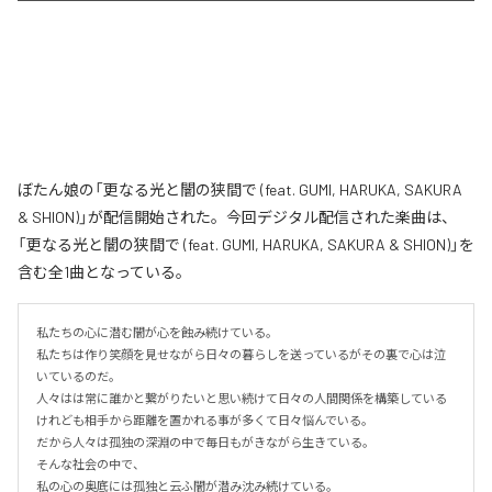
ぼたん娘の「更なる光と闇の狭間で (feat. GUMI, HARUKA, SAKURA
& SHION)」が配信開始された。今回デジタル配信された楽曲は、
「更なる光と闇の狭間で (feat. GUMI, HARUKA, SAKURA & SHION)」を
含む全1曲となっている。
私たちの心に潜む闇が心を蝕み続けている。

私たちは作り笑顔を見せながら日々の暮らしを送っているがその裏で心は泣
いているのだ。

人々はは常に誰かと繋がりたいと思い続けて日々の人間関係を構築している
けれども相手から距離を置かれる事が多くて日々悩んでいる。

だから人々は孤独の深淵の中で毎日もがきながら生きている。

そんな社会の中で、

私の心の奥底には孤独と云ふ闇が潜み沈み続けている。
