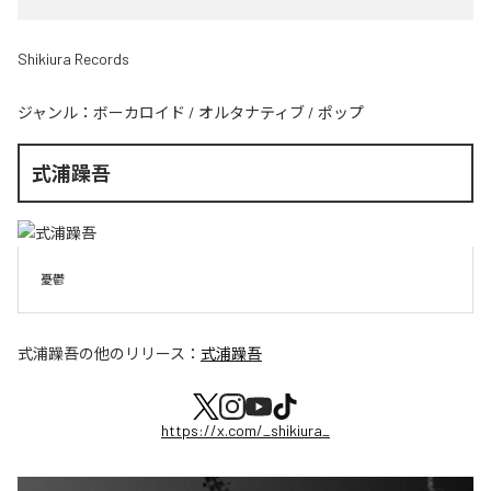
Shikiura Records
ジャンル：
ボーカロイド
/
オルタナティブ
/
ポップ
式浦躁吾
憂鬱
式浦躁吾
の他のリリース：
式浦躁吾
https://x.com/_shikiura_