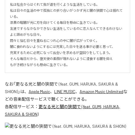
私は社会からはぐれて我が道を行くような生活をしている。

私は日々の生活の中で孤独との折り合いがつかず光と闇の狭間で心は揺れて
いる。

漆黒の暗闇が光に刃を向けてくる毎日を懸命に生きている。

友達ですらなかなかできない生活をしているのに恋人なんてできるわけない
よと諦めがちな日々。

悶々と悩む日々を重ねるにつれ心の中に闇が広がってゆく。

闇に食われないようにするには充実した日々を送る事が必要と思って、

充実するために必死になって出会いを求めるが空回りをしてしまう。

そんな毎日だから、堕天使の素顔が現れないように浸食する闇を抑え

もがき続けながらも懸命に生きている。
なお「
更なる光と闇の狭間で (feat. GUMI, HARUKA, SAKURA &
SHION)
」は、
Apple Music
、
LINE MUSIC
、
Amazon Music Unlimited
な
どの音楽配信サービスで聴くことができる。
各配信サービス：
更なる光と闇の狭間で (feat. GUMI, HARUKA,
SAKURA & SHION)