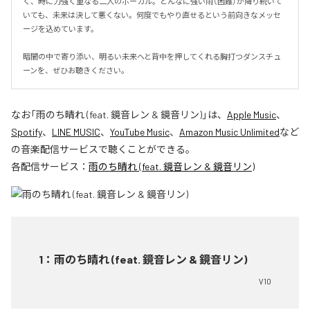
く、時に力強く重なる二人のボーカル。どんなに強い雨（困難）が降り続いて
いても、未来は決して悪くない。何度でもやり直せるという前向きなメッセ
ージを込めています。

暗闇の中で寄り添い、明るい未来へと背中を押してくれる胸打つダンスチュ
ーンを、ぜひお聴きください。
なお「
雨のち晴れ (feat. 鏡音レン & 鏡音リン)
」は、
Apple Music
、
Spotify
、
LINE MUSIC
、
YouTube Music
、
Amazon Music Unlimited
など
の音楽配信サービスで聴くことができる。
各配信サービス：
雨のち晴れ (feat. 鏡音レン & 鏡音リン)
1
：
雨のち晴れ (feat. 鏡音レン & 鏡音リン)
V10