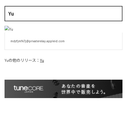
Yu
mdzfjmfk7j@privaterelay.appleid.com
Yu
の他のリリース：
Yu