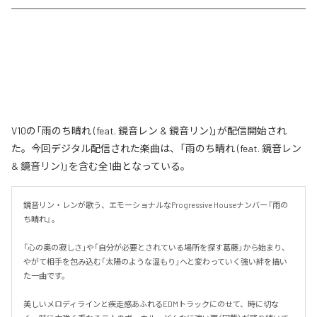
V10の「雨のち晴れ (feat. 鏡音レン & 鏡音リン)」が配信開始され
た。今回デジタル配信された楽曲は、「雨のち晴れ (feat. 鏡音レン
& 鏡音リン)」を含む全1曲となっている。
鏡音リン・レンが歌う、エモーショナルなProgressive Houseナンバー『雨の
ち晴れ』。

「心の奥の寂しさ」や「自分が必要とされている場所を探す葛藤」から始まり、
やがて相手を包み込む「太陽のような温もり」へと変わっていく強い絆を描い
た一曲です。

美しいメロディラインと疾走感あふれるEDMトラックにのせて、時に切な