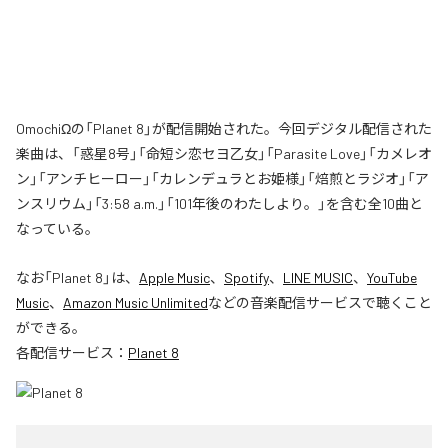
OmochiΩの「Planet 8」が配信開始された。今回デジタル配信された
楽曲は、「惑星8号」「命短シ恋セヨ乙女」「Parasite Love」「カメレオ
ン」「アンチヒーロー」「カレンデュラとお姫様」「焙煎とラジオ」「ア
ンスリウム」「3:58 a.m.」「101年後のわたしより。」を含む全10曲と
なっている。
なお「
Planet 8
」は、
Apple Music
、
Spotify
、
LINE MUSIC
、
YouTube
Music
、
Amazon Music Unlimited
などの音楽配信サービスで聴くこと
ができる。
各配信サービス：
Planet 8