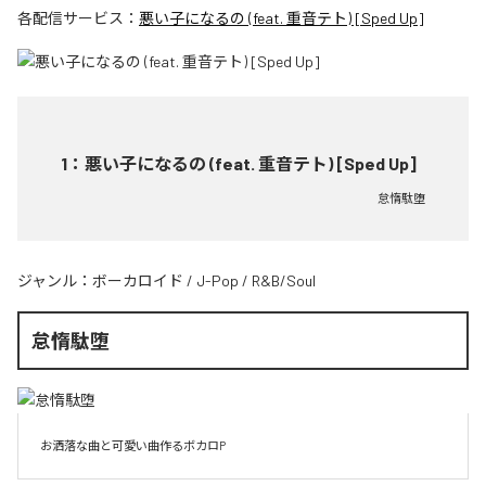
各配信サービス：
悪い子になるの (feat. 重音テト) [Sped Up]
1
：
悪い子になるの (feat. 重音テト) [Sped Up]
怠惰駄堕
ジャンル：
ボーカロイド
/
J-Pop
/
R&B/Soul
怠惰駄堕
お洒落な曲と可愛い曲作るボカロP