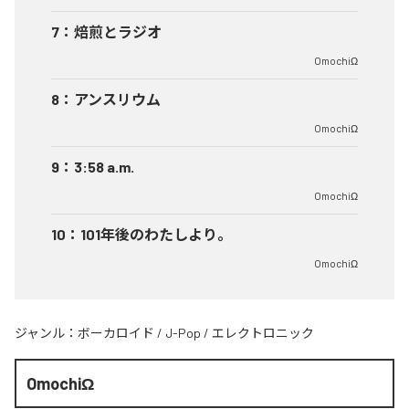
7
：
焙煎とラジオ
OmochiΩ
8
：
アンスリウム
OmochiΩ
9
：
3:58 a.m.
OmochiΩ
10
：
101年後のわたしより。
OmochiΩ
ジャンル：
ボーカロイド
/
J-Pop
/
エレクトロニック
OmochiΩ