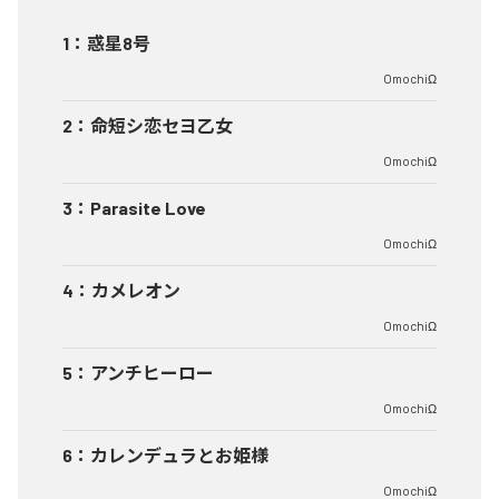
1
：
惑星8号
OmochiΩ
2
：
命短シ恋セヨ乙女
OmochiΩ
3
：
Parasite Love
OmochiΩ
4
：
カメレオン
OmochiΩ
5
：
アンチヒーロー
OmochiΩ
6
：
カレンデュラとお姫様
OmochiΩ