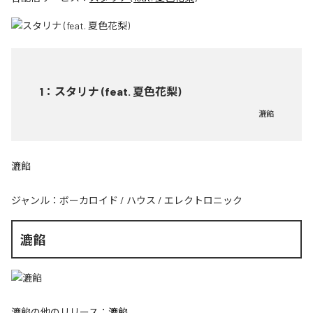
1
：
スタリナ (feat. 夏色花梨)
漉餡
漉餡
ジャンル：
ボーカロイド
/
ハウス
/
エレクトロニック
漉餡
漉餡
の他のリリース：
漉餡