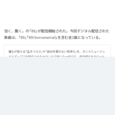
泡く、脆く。の「89」が配信開始された。今回デジタル配信された
楽曲は、「89」「89 (Instrumental)」を含む全2曲となっている。
誰もが抱える「生きづらさ」や「自分を愛せない気持ち」を、ダンスミュージッ
クとポップスを融合させたサウンドで描いた一曲です。 疾走感のあるビート
と繊細な歌詞が交差し、苦しさの中にも小さな希望を見つけ出していく。 「味
方だよ」というメッセージが、心にそっと寄り添う作品です。
なお「
89
」は、
Apple Music
、
Spotify
、
LINE MUSIC
、
YouTube Music
、
Amazon Music Unlimited
などの音楽配信サービスで聴くことができ
る。
各配信サービス：
89