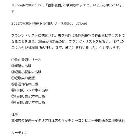
※GoogleやKindleで、「古家弘樹」と検索されますと、いろいろ載っていま
す

2026/07/30㈭現在♭154曲リリース※SoundCloud

フランツ・リストに感化され、彼をも超える超絶技巧の作曲家ピアニストに
なることを決意。29歳から31歳の間、フランツ・リストを見習い、「巡礼の
年：九州（約120箇所の神社、寺院、教会）」を行いました。今も変わらず。

①作曲音源リリース

②楽譜の出版

③短編小説集の出版

④短歌集の出版

⑤書道作品の出版

⑥（目標）レシピ本の出版

⑦（目標）翻訳本の出版

⑧（目標）占い本の出版

仕事

電器店の配送→イタリア料理店のキッチン→コンビニ→車関係の工場※株も

ルーティン
