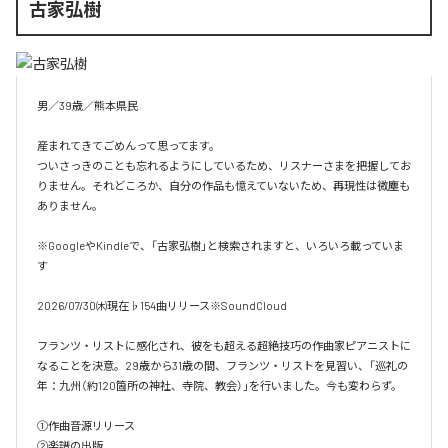
古家弘樹
男／39歳／熊本県民

産まれてきてごめんって思ってます。

ついさっきのことも忘れるようにしているため、リスナーさまを把握してお
りません。それどころか、自分の作品も憶えていないため、再現性は微塵も
ありません。

※GoogleやKindleで、「古家弘樹」と検索されますと、いろいろ載っていま
す

2026/07/30㈭現在♭154曲リリース※SoundCloud

フランツ・リストに感化され、彼をも超える超絶技巧の作曲家ピアニストに
なることを決意。29歳から31歳の間、フランツ・リストを見習い、「巡礼の
年：九州（約120箇所の神社、寺院、教会）」を行いました。今も変わらず。

①作曲音源リリース

②楽譜の出版
