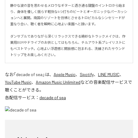
静かな波の音を思わせるメロウなギターと透き通る鍵盤のイントロから始ま
り、身体を優しく揺らす軽快な4つ打ちのビートとオーガニックなパーカッシ
ョンへと展開。南国のリゾートを彷彿とさせるトロピカルなシンセリードが
重なり合い、聴く者を瞬時に心地よい楽園へと誘います。

ダンサブルでありながら深くリラックスできる絶妙なトラックメイクは、作
業用BGMやドライブのお供としてはもちろん、チルアウト系プレイリストに
もベストマッチ。心地よい浮遊感と開放感に包まれる、洗練されたサウンド
トリップをお楽しみください。
なお「
decade of sea
」は、
Apple Music
、
Spotify
、
LINE MUSIC
、
YouTube Music
、
Amazon Music Unlimited
などの音楽配信サービスで
聴くことができる。
各配信サービス：
decade of sea