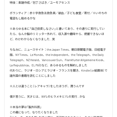
特技：楽譜作成／包丁さばき／ユーモアセンス

ボランティア：赤十字救急法救急員／献血／子ども食堂／寄付／※いのちの
電話もし始めるかな

※あらゆる本に「自己投資しなさい」と書いてあり、その通りに実行してい
たら、なんか脳のリミッター外れて、収入源や趣味やら、把握できないほ
ど、わけわからなくなりました…笑

ちなみに、ニュースサイト：the Japan Times、朝日新聞電子版、日経電子
版、NYTimes、Le Monde、the Independent、the Telegraph、the Daily 
Telegraph、NZ Herald、Vancouver Sun、Frankfurter Allgemeine Kiosk、
La Repubblica、EL PAÍSなど、あらゆるものを解約しました

代わりに、ラジオ・ロシアとラジオ・フランスを聞き、Kindle（or紙媒体）で
諸外国の書籍を読むことにしました

※人とは違うこと（レアキャラ）をしたほうが、潤うんです

僕が思うに、天才とは、99%のヒラメキと1%の実行…かな

※本当の夢は「脳外科医」

この歳になって、なりたくなりました
