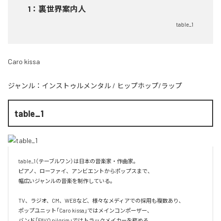
1
：
裏世界案内人
table_1
Caro kissa
ジャンル：
インストゥルメンタル
/
ヒップホップ/ラップ
table_1
table_1（テーブルワン）は日本の音楽家・作曲家。

ピアノ、ローファイ、アンビエントからポップスまで、  

幅広いジャンルの音楽を制作している。

TV、ラジオ、CM、WEBなど、様々なメディアでの採用も複数あり、  

ポップユニット「Caro kissa」ではメインコンポーザー、  

バンド「FAVO pilgrim」ではトラックメイカーを務める。
