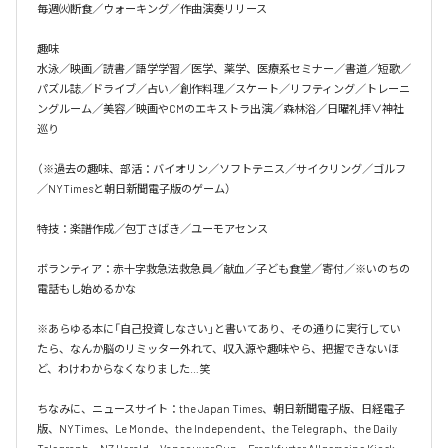
毎週㈫断食／ウォーキング／作曲演奏リリース

趣味

水泳／映画／読書／語学学習／医学、薬学、医療系セミナー／書道／短歌／
パズル誌／ドライブ／占い／創作料理／スケート／リフティング／トレーニ
ングルーム／美容／映画やCMのエキストラ出演／森林浴／日曜礼拝∨神社
巡り

（※過去の趣味、部活：バイオリン／ソフトテニス／サイクリング／ゴルフ
／NYTimesと朝日新聞電子版のゲーム）

特技：楽譜作成／包丁さばき／ユーモアセンス

ボランティア：赤十字救急法救急員／献血／子ども食堂／寄付／※いのちの
電話もし始めるかな

※あらゆる本に「自己投資しなさい」と書いてあり、その通りに実行してい
たら、なんか脳のリミッター外れて、収入源や趣味やら、把握できないほ
ど、わけわからなくなりました…笑

ちなみに、ニュースサイト：the Japan Times、朝日新聞電子版、日経電子
版、NYTimes、Le Monde、the Independent、the Telegraph、the Daily 