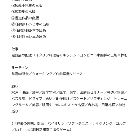
③短編小説集の出版

④短歌集の出版

⑤書道作品の出版

⑥（目標）レシピ本の出版

⑦（目標）翻訳本の出版

⑧（目標）占い本の出版

仕事

電器店の配送→イタリア料理店のキッチン→コンビニ→車関係の工場※株も

ルーティン

毎週㈫断食／ウォーキング／作曲演奏リリース

趣味

水泳／映画／読書／語学学習／医学、薬学、医療系セミナー／書道／短歌／
パズル誌／ドライブ／占い／創作料理／スケート／リフティング／トレーニ
ングルーム／美容／映画やCMのエキストラ出演／森林浴／日曜礼拝∨神社
巡り

（※過去の趣味、部活：バイオリン／ソフトテニス／サイクリング／ゴルフ
／NYTimesと朝日新聞電子版のゲーム）
