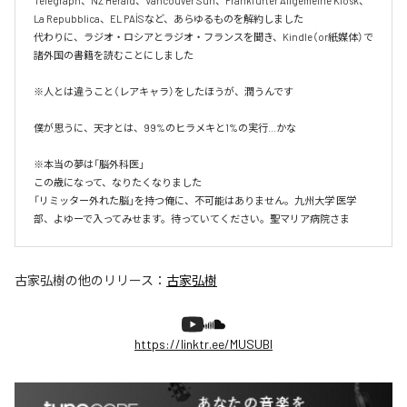
Telegraph、NZ Herald、Vancouver Sun、Frankfurter Allgemeine Kiosk、
La Repubblica、EL PAÍSなど、あらゆるものを解約しました

代わりに、ラジオ・ロシアとラジオ・フランスを聞き、Kindle（or紙媒体）で
諸外国の書籍を読むことにしました

※人とは違うこと（レアキャラ）をしたほうが、潤うんです

僕が思うに、天才とは、99%のヒラメキと1%の実行…かな

※本当の夢は「脳外科医」

この歳になって、なりたくなりました

「リミッター外れた脳」を持つ俺に、不可能はありません。九州大学 医学
部、よゆーで入ってみせます。待っていてください。聖マリア病院さま
古家弘樹
の他のリリース：
古家弘樹
https://linktr.ee/MUSUBI