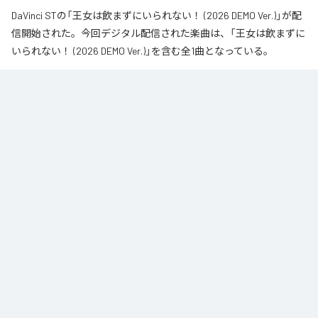
DaVinci STの「王女は飲まずにいられない！ (2026 DEMO Ver.)」が配
信開始された。今回デジタル配信された楽曲は、「王女は飲まずに
いられない！ (2026 DEMO Ver.)」を含む全1曲となっている。
なお「
王女は飲まずにいられない！ (2026 DEMO Ver.)
」は、
Apple
Music
、
Spotify
、
LINE MUSIC
、
YouTube Music
、
Amazon Music
Unlimited
などの音楽配信サービスで聴くことができる。
各配信サービス：
王女は飲まずにいられない！ (2026 DEMO Ver.)
1
：
王女は飲まずにいられない！ (2026 DEMO
Ver.)
DaVinci ST