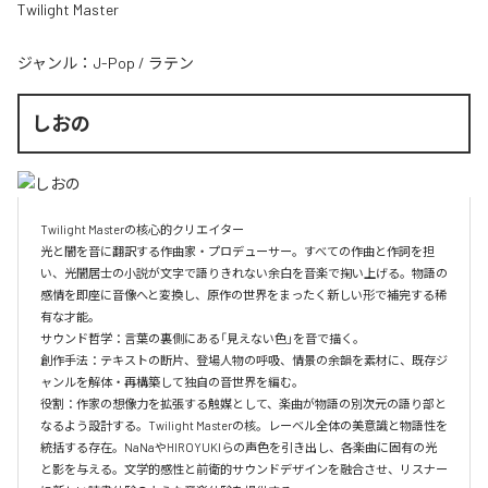
Twilight Master
ジャンル：
J-Pop
/
ラテン
しおの
Twilight Masterの核心的クリエイター  

光と闇を音に翻訳する作曲家・プロデューサー。すべての作曲と作詞を担
い、光闇居士の小説が文字で語りきれない余白を音楽で掬い上げる。物語の
感情を即座に音像へと変換し、原作の世界をまったく新しい形で補完する稀
有な才能。

サウンド哲学：言葉の裏側にある「見えない色」を音で描く。

創作手法：テキストの断片、登場人物の呼吸、情景の余韻を素材に、既存ジ
ャンルを解体・再構築して独自の音世界を編む。

役割：作家の想像力を拡張する触媒として、楽曲が物語の別次元の語り部と
なるよう設計する。Twilight Masterの核。レーベル全体の美意識と物語性を
統括する存在。NaNaやHIROYUKIらの声色を引き出し、各楽曲に固有の光
と影を与える。文学的感性と前衛的サウンドデザインを融合させ、リスナー