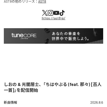
AST8
の他のリリース：
AST8
https://ast8.jp/
しおの & 光闇居士、「ちはやぶる (feat. 那々) [百人
一首]」を配信開始
新曲情報
2026.8.6