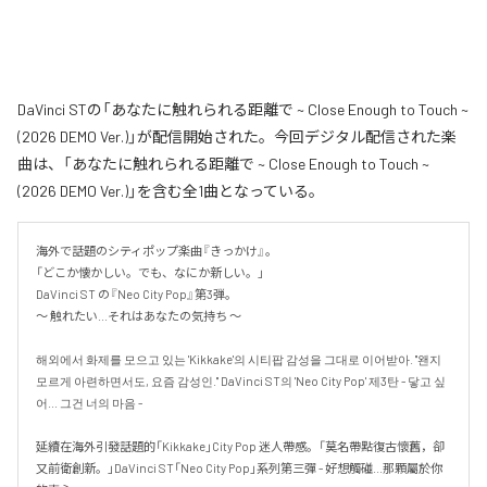
DaVinci STの「あなたに触れられる距離で ~ Close Enough to Touch ~
(2026 DEMO Ver.)」が配信開始された。今回デジタル配信された楽
曲は、「あなたに触れられる距離で ~ Close Enough to Touch ~
(2026 DEMO Ver.)」を含む全1曲となっている。
海外で話題のシティポップ楽曲『きっかけ』。

「どこか懐かしい。でも、なにか新しい。」

DaVinci ST の『Neo City Pop』第3弾。

〜 触れたい...それはあなたの気持ち 〜

해외에서 화제를 모으고 있는 'Kikkake'의 시티팝 감성을 그대로 이어받아. "왠지 
모르게 아련하면서도, 요즘 감성인." DaVinci ST의 'Neo City Pop' 제3탄 - 닿고 싶
어... 그건 너의 마음 -

延續在海外引發話題的「Kikkake」City Pop 迷人帶感。「莫名帶點復古懷舊，卻
又前衛創新。」DaVinci ST「Neo City Pop」系列第三彈 - 好想觸碰...那顆屬於你