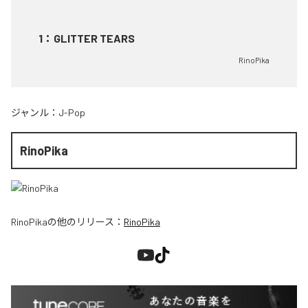
1
：
GLITTER TEARS
RinoPika
ジャンル：
J-Pop
RinoPika
RinoPika
の他のリリース：
RinoPika