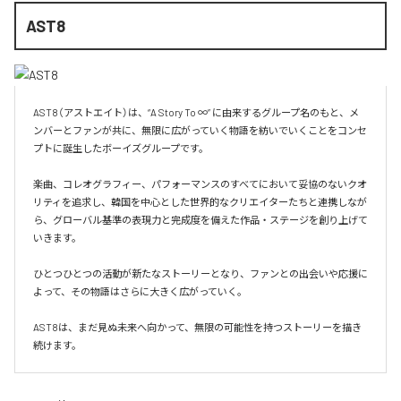
AST8
AST8（アストエイト）は、“A Story To ∞” に由来するグループ名のもと、メ
ンバーとファンが共に、無限に広がっていく物語を紡いでいくことをコンセ
プトに誕生したボーイズグループです。

楽曲、コレオグラフィー、パフォーマンスのすべてにおいて妥協のないクオ
リティを追求し、韓国を中心とした世界的なクリエイターたちと連携しなが
ら、グローバル基準の表現力と完成度を備えた作品・ステージを創り上げて
いきます。

ひとつひとつの活動が新たなストーリーとなり、ファンとの出会いや応援に
よって、その物語はさらに大きく広がっていく。

AST8は、まだ見ぬ未来へ向かって、無限の可能性を持つストーリーを描き
続けます。