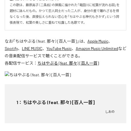
この歌は、藤原高子（二条后）の屏風に描かれた「竜田川に紅葉が流れる図」を
題材に詠んだもの。かつて恋人同士だった二人が、身分の差で離れざるを得
なくなった後、直接伝えられない恋心を「ちはやぶる神代もきかず」という誇
張表現で、紅葉の美しさに重ねて吐露した名歌です。
なお「
ちはやぶる (feat. 那々) [百人一首]
」は、
Apple Music
、
Spotify
、
LINE MUSIC
、
YouTube Music
、
Amazon Music Unlimited
など
の音楽配信サービスで聴くことができる。
各配信サービス：
ちはやぶる (feat. 那々) [百人一首]
1
：
ちはやぶる (feat. 那々) [百人一首]
しおの