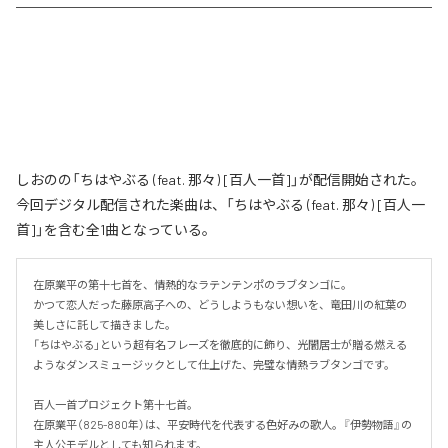
しおのの「ちはやぶる (feat. 那々) [百人一首]」が配信開始された。
今回デジタル配信された楽曲は、「ちはやぶる (feat. 那々) [百人一
首]」を含む全1曲となっている。
在原業平の第十七首を、情熱的なラテンテンポのラブタンゴに。

かつて恋人だった藤原高子への、どうしようもない想いを、竜田川の紅葉の
美しさに託して描きました。

「ちはやぶる」という超有名フレーズを徹底的に飾り、光闇居士が贈る燃える
ようなダンスミュージックとして仕上げた、完璧な情熱ラブタンゴです。

百人一首プロジェクト第十七首。

在原業平（825-880年）は、平安時代を代表する色好みの歌人。『伊勢物語』の
主人公モデルとしても知られます。
