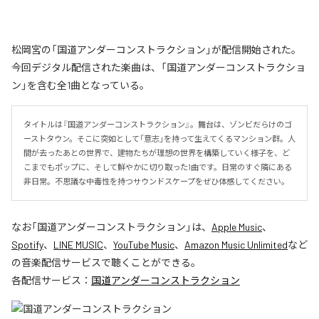
松岡宮の「国道アンダーコンストラクション」が配信開始された。
今回デジタル配信された楽曲は、「国道アンダーコンストラクショ
ン」を含む全1曲となっている。
タイトルは『国道アンダーコンストラクション』。舞台は、ゾンビだらけのゴ
ーストタウン。そこに突如として「意志」を持って生えてくるマンション群。人
間が去ったあとの世界で、建物たちが理想の世界を構築していく様子を、ど
こまでもポップに、そして鮮やかに切り取った1曲です。日常のすぐ隣にある
非日常。不思議な中毒性を持つサウンドスケープをぜひ体感してください。
なお「
国道アンダーコンストラクション
」は、
Apple Music
、
Spotify
、
LINE MUSIC
、
YouTube Music
、
Amazon Music Unlimited
など
の音楽配信サービスで聴くことができる。
各配信サービス：
国道アンダーコンストラクション