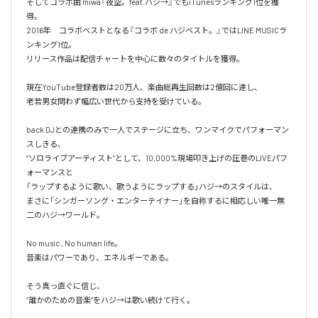
そしてコラボ曲 miwa『夜空。feat.ハジ→』でもiTunesランキング1位を獲
得。

2016年　コラボベストとなる『コラボ de ハジベスト。』ではLINE MUSICラ
ンキング1位。

リリース作品は配信チャートを中心に数々のタイトルを獲得。

現在YouTube登録者数は20万人、楽曲総再生回数は2億回に達し、

老若男女問わず幅広い世代から支持を受けている。 

back DJとの連携のみで一人でステージに立ち、ワンマイクでパフォーマン
スしきる、

“ソロライブアーティスト”として、10,000%現場叩き上げの圧巻のLIVEパフ
ォーマンスと

「ラップするように歌い、歌うようにラップする」ハジ→のスタイルは、

まさに「シンガーソング・エンターテイナー」を自称するに相応しい唯一無
二のハジ→ワールド。

No music , No human life。

音楽はパワーであり、エネルギーである。

そう真っ直ぐに信じ、
