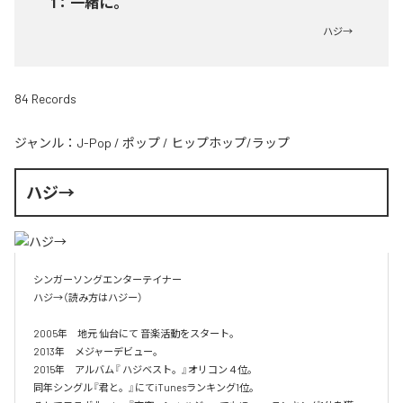
1
：
一緒に。
ハジ→
84 Records
ジャンル：
J-Pop
/
ポップ
/
ヒップホップ/ラップ
ハジ→
シンガーソングエンターテイナー

ハジ→（読み方はハジー）

2005年　地元 仙台にて 音楽活動をスタート。

2013年　メジャーデビュー。

2015年　アルバム『 ハジベスト。』オリコン４位。

同年シングル『君と。』にてiTunesランキング1位。
