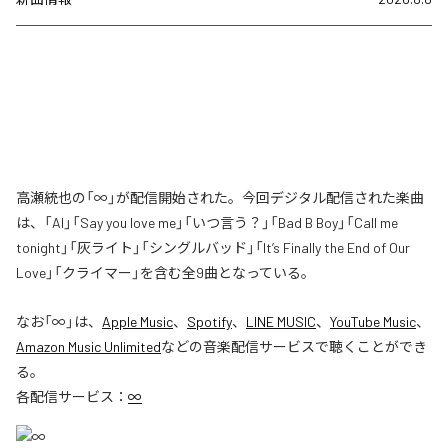
高瀬統也の「∞」が配信開始された。今回デジタル配信された楽曲
は、「AI」「Say you love me」「いつ言う？」「Bad B Boy」「Call me
tonight」「灰ライト」「シングルバッド」「It’s Finally the End of Our
Love」「クライマー」を含む全9曲となっている。
なお「
∞
」は、
Apple Music
、
Spotify
、
LINE MUSIC
、
YouTube Music
、
Amazon Music Unlimited
などの音楽配信サービスで聴くことができ
る。
各配信サービス：
∞