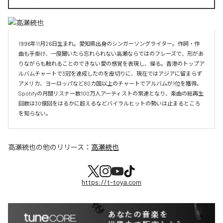
1996年11月26日生まれ。愛知県出身のシンガーソングライター。作詞・作
曲も手掛け、一度聞いたら忘れられない高瀬ならではのフレーズで、形があ
りながらも触れることのできない愛の感覚を表現し、操る。香港のトップア
ルバムチャートで3冠を達成したのを皮切りに、現在ではアジアに留まらず
アメリカ、ヨーロッパなど80カ国以上のチャートでアルバムが1位を獲得。
Spotifyの月間リスナー数100万人アーティストの常連となり、楽曲の総再生
回数は30億回をはるかに超えるなどバイラルヒットの勢いは止まるところ
を知らない。
高瀬統也
の他のリリース：
高瀬統也
https://t-toya.com