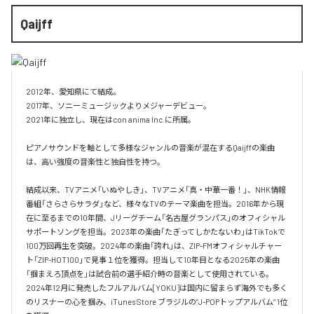
Qaijff
2012年、愛知県にて結成。

2017年、ソニーミュージックよりメジャーデビュー。

2021年に独立し、現在はcon anima Inc.に所属。

ピアノサウンドを軸として多様なジャンルの音楽が混在するQaijffの楽曲
は、高い強度の音楽性と独自性を持つ。

結成以来、TVアニメ「いぬやしき」、TVアニメ「真・中華一番！」、NHK情報
番組「さらさらサラダ」など、様々なTVのテーマ楽曲を担当。2016年から現
在に至るまでの10年間、Jリーグチーム「名古屋グランパス」のオフィシャル
サポートソングを担当。2023年の楽曲「たぎってしかたないわ」はTikTokで
100万回再生を突破。2024年の楽曲「誇れ」は、ZIP-FMオフィシャルチャー
ト「ZIP-HOT100」で見事１位を獲得。担当して10年目となる2025年の楽曲
「掴まえろ頂点を」は試合前の選手紹介時の音楽として使用されている。

2024年12月に発売したフルアルバム[YOKU]は国内に留まらず海外でも多く
のリスナーの心を掴み、iTunes Store ブラジルの”J-POPトップアルバム” 1位