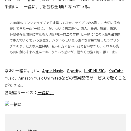
楽曲は、「一緒に。」を含む全1曲となっている。
2018年のワンマンライブで初披露して以来、ライブでのみ歌い、大切に温め
続けてきた一曲「一緒に。」が、ついに初音源化。恋人、夫婦、家族、親友、
仲間――様々な関係に重なる大切な「唯一無二の存在」と一緒に “この人生を最期ま
で歩んでいく”という決意を、ハジ→らしい真っ直ぐな言葉で綴ったラブソン
グであり、壮大な人生賛歌。互いに支え合い、認め合いながら、これから先
も共に創る未来へ進んでゆこうという想いが、温かく力強く胸に響く一曲。
なお「
一緒に。
」は、
Apple Music
、
Spotify
、
LINE MUSIC
、
YouTube
Music
、
Amazon Music Unlimited
などの音楽配信サービスで聴くこと
ができる。
各配信サービス：
一緒に。