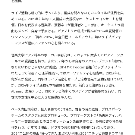
を獲得。

ライブ活動も精力的に行っており、編成を問わないそのスタイルが注目を集
めている。2021年には約50人編成の大規模なオーケストラコンサートを開
催。日本を代表する音楽家、斎藤ネコが指揮者として参加、オーケストラ編
曲もメンバー自身で手掛ける。ピアノトリオ編成で臨んだ2024年夏開催の
ワンマンツアー「誇れ-2024-」は全日程ソールドアウト。熱いライブパフォ
ーマンスが幅広いファンの心を掴んでいる。

音楽大学ピアノ科卒のボーカル森彩乃は、これまでに数多くのピアノコンク
ールでの受賞歴を持つ。また2021年からは自身のアパレルブランド「誰かに
なりたいわけじゃない」が始動。ZIP-FMの Podcast番組「ビッグファイブ 〜
わたしって何者？ 心理学雑談〜」ではパーソナリティを担当中。2023 年に
乳がんが発覚し、同年はライブ活動をセーブし治療優先で活動を続けていた
が、2024年ライブ活動を本格復帰を果たす。前向きに治療を行う姿を
Abema、東海テレビ、CBC テレビ等多くのメディアが密着取材を行い、同
世代の女性を中心に大きな感動を呼んだ。

ベース内田旭彦は、個人名義でのCM音楽、舞台の音楽監督、プロスポーツ
チームのスタジアム音楽プロデュース、プロオーケストラ「名古屋フィルハ
ーモニー交響楽団」とのコラボレーション楽曲制作など、多岐に渡り音楽制
作を行う。近年では映画、ドラマの音楽制作も積極的に行なっており、
2024年公開の映画『帰ってきた あぶない刑事』2024年テレビ東京ドラマ『量