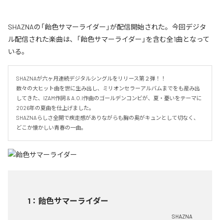
SHAZNAの「飴色サマーライダー」が配信開始された。今回デジタ
ル配信された楽曲は、「飴色サマーライダー」を含む全1曲となって
いる。
SHAZNAが六ヶ月連続デジタルシングルをリリース第２弾！！

数々の大ヒット曲を世に生み出し、ミリオンセラーアルバムまでをも産み出
してきた、IZAM作詞 & A.O.I作曲のゴールデンコンビが、夏・憂いをテーマに
2026年の夏曲を仕上げました。

SHAZNAらしさ全開で疾走感がありながらも胸の奥がキュンとして切なく、
どこか懐かしい青春の一曲。
1
：
飴色サマーライダー
SHAZNA