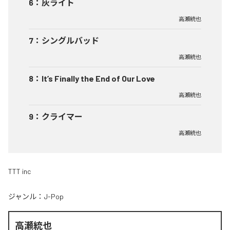
6
：
灰ライト
高瀬統也
7
：
シングルバッド
高瀬統也
8
：
It’s Finally the End of Our Love
高瀬統也
9
：
クライマー
高瀬統也
TTT inc
ジャンル：
J-Pop
高瀬統也