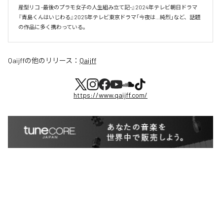
産型リコ -最後のプラモ女子の人生組み立て記-』2024年テレビ朝日ドラマ
『青島くんはいじわる』2025年テレビ東京ドラマ「今夜は…純烈」など、話題
の作品に多く携わっている。
Qaijff
の他のリリース：
Qaijff
https://www.qaijff.com/