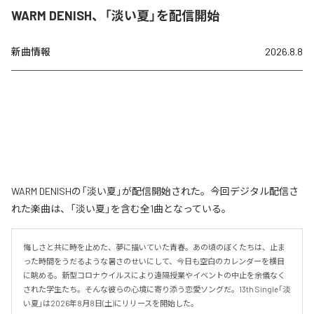
WARM DENISH、「淡い夏」を配信開始
新曲情報
2026.8.8
WARM DENISHの「淡い夏」が配信開始された。今回デジタル配信さ
れた楽曲は、「淡い夏」を含む全1曲となっている。
悔しさと共に時を止めた、夢に描いていた青春。あの頃のぼくたちは、止ま
った時間をうだるような暑さのせいにして、今日も空白のカレンダーを横目
に眺める。新型コロナウイルスにより遠隔授業やイベントの中止を余儀なく
された学生たち。そんな彼らの心境に寄り添う恋愛ソングだ。13th Single「淡
い夏」は2026年8月8日(土)にリリースを開始した。