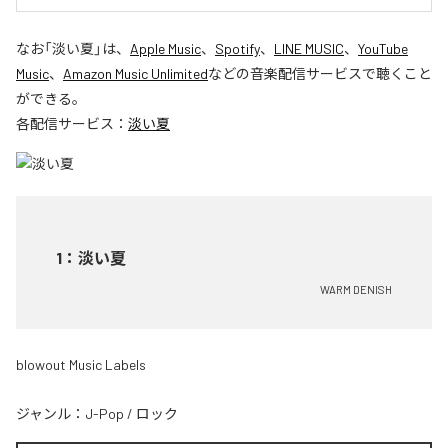
なお「
淡い夏
」は、
Apple Music
、
Spotify
、
LINE MUSIC
、
YouTube
Music
、
Amazon Music Unlimited
などの音楽配信サービスで聴くこと
ができる。
各配信サービス：
淡い夏
1
：
淡い夏
WARM DENISH
blowout Music Labels
ジャンル：
J-Pop
/
ロック