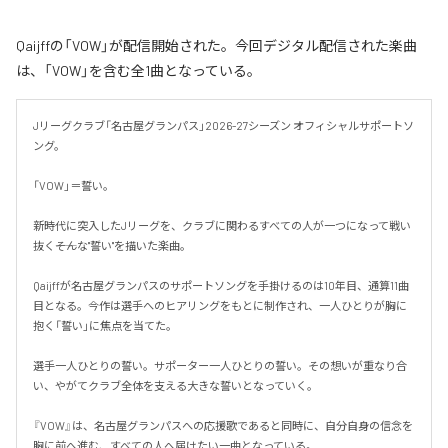
Qaijffの「VOW」が配信開始された。今回デジタル配信された楽曲
は、「VOW」を含む全1曲となっている。
Jリーグクラブ「名古屋グランパス」2026-27シーズン オフィシャルサポートソ
ング。

「VOW」＝誓い。

新時代に突入したJリーグを、クラブに関わるすべての人が一つになって戦い
抜く――そんな"誓い"を描いた楽曲。

Qaijffが名古屋グランパスのサポートソングを手掛けるのは10年目、通算11曲
目となる。今作は選手へのヒアリングをもとに制作され、一人ひとりが胸に
抱く「誓い」に焦点を当てた。

選手一人ひとりの誓い。サポーター一人ひとりの誓い。その想いが重なり合
い、やがてクラブ全体を支える大きな誓いとなっていく。

『VOW』は、名古屋グランパスへの応援歌であると同時に、自分自身の信念を
胸に前へ進む、すべての人へ届けたい一曲となっている。