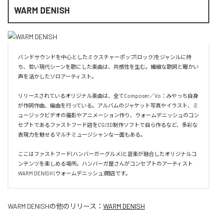
WARM DENISH
バンドサウンドを中心としたミクスチャーポップ(ロック)をジャンルに持
ち、若い現代シーンを歌にした楽曲は、共感性を生む。繊細な歌詞と暖かい
声を活かしたソロアーティスト。

リリースされているオリジナル楽曲は、全てComposer／Vo：みやっち自身
が作詞作曲、編曲を行っている。アルバムのジャケット写真やイラスト、ミ
ュージックビデオの撮影やアニメーション作り、ウォームデニッシュのコン
セプトであるファストフード店をCG/3D制作ソフトで自ら作るなど、多彩な
表現力を魅せるマルチミュージシャンな一面もある。

ここはファストフード(ハンバーガーグルメ)と音楽が融合したオリジナルコ
ンテンツを楽しめる場所。ハンバーガ屋さんがコンセプトのアーティスト
WARM DENISH (ウォームデニッシュ)開店です。
WARM DENISH
の他のリリース：
WARM DENISH