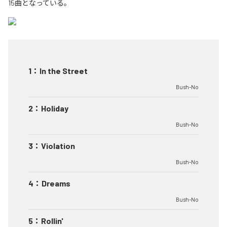
15曲となっている。
1
：
In the Street
Bush-No
2
：
Holiday
Bush-No
3
：
Violation
Bush-No
4
：
Dreams
Bush-No
5
：
Rollin'