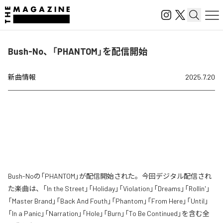
Bush-No、「PHANTOM」を配信開始
新曲情報
2025.7.20
Bush-Noの「PHANTOM」が配信開始された。今回デジタル配信され
た楽曲は、「In the Street」「Holiday」「Violation」「Dreams」「Rollin'」
「Master Brand」「Back And Fouth」「Phantom」「From Here」「Until」
「In a Panic」「Narration」「Hole」「Burn」「To Be Continued」を含む全