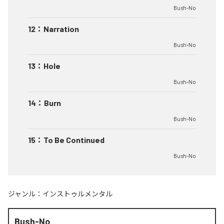
Bush-No
12
：
Narration
Bush-No
13
：
Hole
Bush-No
14
：
Burn
Bush-No
15
：
To Be Continued
Bush-No
ジャンル：
インストゥルメンタル
Bush-No