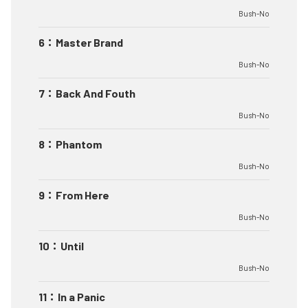
Bush-No
6
：
Master Brand
Bush-No
7
：
Back And Fouth
Bush-No
8
：
Phantom
Bush-No
9
：
From Here
Bush-No
10
：
Until
Bush-No
11
：
In a Panic