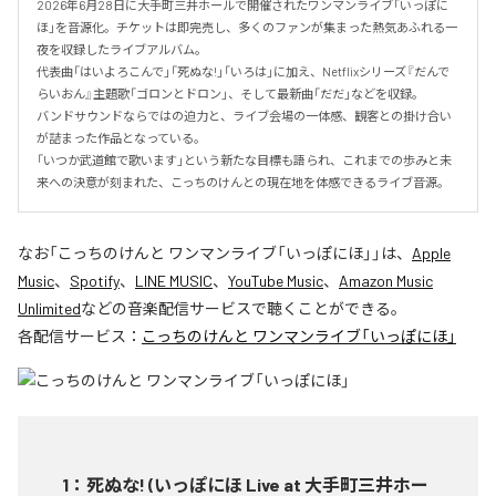
2026年6月28日に大手町三井ホールで開催されたワンマンライブ「いっぽに
ほ」を音源化。チケットは即完売し、多くのファンが集まった熱気あふれる一
夜を収録したライブアルバム。

代表曲「はいよろこんで」「死ぬな!」「いろは」に加え、Netflixシリーズ『だんで
らいおん』主題歌「ゴロンとドロン」、そして最新曲「だだ」などを収録。

バンドサウンドならではの迫力と、ライブ会場の一体感、観客との掛け合い
が詰まった作品となっている。

「いつか武道館で歌います」という新たな目標も語られ、これまでの歩みと未
来への決意が刻まれた、こっちのけんとの現在地を体感できるライブ音源。
なお「
こっちのけんと ワンマンライブ「いっぽにほ」
」は、
Apple
Music
、
Spotify
、
LINE MUSIC
、
YouTube Music
、
Amazon Music
Unlimited
などの音楽配信サービスで聴くことができる。
各配信サービス：
こっちのけんと ワンマンライブ「いっぽにほ」
1
：
死ぬな! (いっぽにほ Live at 大手町三井ホー