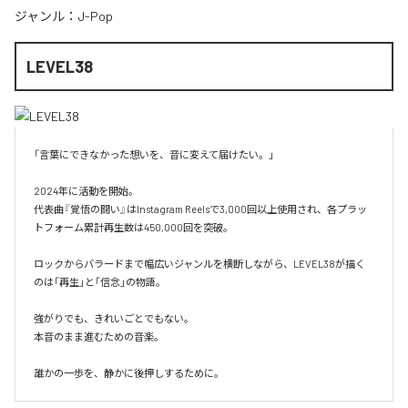
ジャンル：
J-Pop
LEVEL38
「言葉にできなかった想いを、音に変えて届けたい。」

2024年に活動を開始。

代表曲『覚悟の闘い』はInstagram Reelsで3,000回以上使用され、各プラッ
トフォーム累計再生数は450,000回を突破。

ロックからバラードまで幅広いジャンルを横断しながら、LEVEL38が描く
のは「再生」と「信念」の物語。

強がりでも、きれいごとでもない。

本音のまま進むための音楽。

誰かの一歩を、静かに後押しするために。