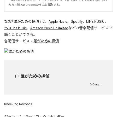
たちへ贈るD-Dragonからの応援歌です。
なお「
誰がための探偵
」は、
Apple Music
、
Spotify
、
LINE MUSIC
、
YouTube Music
、
Amazon Music Unlimited
などの音楽配信サービスで
聴くことができる。
各配信サービス：
誰がための探偵
1
：
誰がための探偵
D-Dragon
Kneeking Records
ジャンル：
J-Pop
/
ロック
/
ホリデー