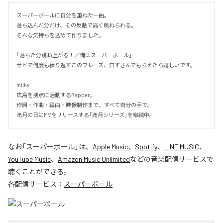
スーパーボールに自分を重ねた一曲。

落ち込んだ分だけ、その反動で高く跳ねられる。

そんな気持ちを込めて作りました。

「落ちた分跳ね上がる！／俺はスーパーボール」

サビで何度も繰り返すこのフレーズ、口ずさんでもらえたら嬉しいです。

milky

広島を拠点に活動するRapper。

作詞・作曲・編曲・映像制作まで、すべて自分の手で。

満月の日にMVをリリースする「満月シリーズ」を継続中。
なお「
スーパーボール
」は、
Apple Music
、
Spotify
、
LINE MUSIC
、
YouTube Music
、
Amazon Music Unlimited
などの音楽配信サービスで
聴くことができる。
各配信サービス：
スーパーボール