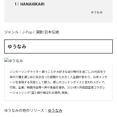
1
：
HANAHIKARI
ゆうなみ
ジャンル：
J-Pop
/
演歌/日本伝統
ゆうなみ
シンガーソングライター 歌うことが大好きな幼少時代を過ごし20代前半で
母の介護を通じ命と向き合った経験から大きく人生観が変わり、以来メッセ
ージを表現する手段として歌う。 癒しのコットンボイスと言われメディア、
行政、企業、映画作品等へ声や楽曲を提供。2024年11月成田空港コラボレ
ーションソング「空と緑が結ばれる場所」発表。
ゆうなみ
の他のリリース：
ゆうなみ