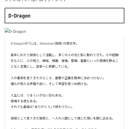
D-Dragon
D-Dragonの「D」は、Detective（探偵）の頭文字。

長年にわたり探偵として活動し、多くの人の光と影に触れてきた。その経験
をもとに、人の弱さ、嫉妬、感謝、後悔、愛情、葛藤といった感情を飾るこ
となく言葉にし、音楽へと昇華している。

人の裏側を見てきたからこそ、善悪や正義を簡単に決めつけない。

誰もが抱える矛盾や迷い、そして希望を見つめ続ける。

人生には、うまくいかない日もある。

後悔する夜もある。

それでも最後は「ありがとう」で終わりたい。

探偵として見てきた現実と、一人の人間として感じた想いを歌に込める。
