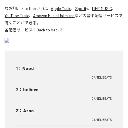
なお「
Back to back 3
」は、
Apple Music
、
Spotify
、
LINE MUSIC
、
YouTube Music
、
Amazon Music Unlimited
などの音楽配信サービスで
聴くことができる。
各配信サービス：
Back to back 3
1
：
Need
CAMEL BEATS
2
：
believe
CAMEL BEATS
3
：
Azna
CAMEL BEATS