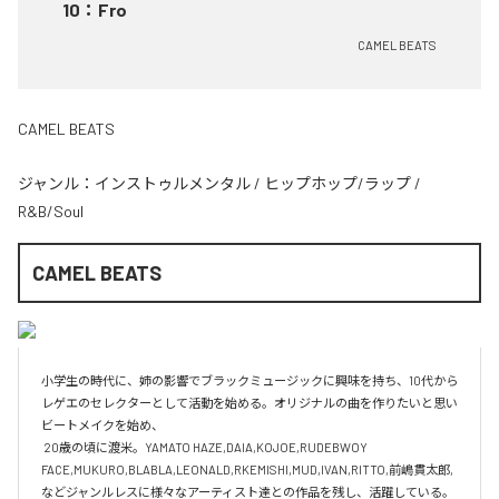
10
：
Fro
CAMEL BEATS
CAMEL BEATS
ジャンル：
インストゥルメンタル
/
ヒップホップ/ラップ
/
R&B/Soul
CAMEL BEATS
小学生の時代に、姉の影響でブラックミュージックに興味を持ち、10代から
レゲエのセレクターとして活動を始める。オリジナルの曲を作りたいと思い
ビートメイクを始め、

 20歳の頃に渡米。YAMATO HAZE,DAIA,KOJOE,RUDEBWOY 
FACE,MUKURO,BLABLA,LEONALD,RKEMISHI,MUD,IVAN,RITTO,前嶋貫太郎,
などジャンルレスに様々なアーティスト達との作品を残し、活躍している。