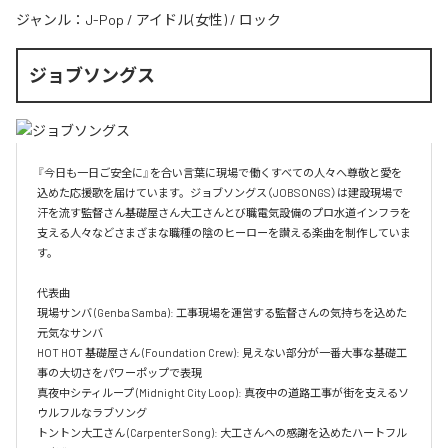
ジャンル：
J-Pop
/
アイドル(女性)
/
ロック
ジョブソングス
『今日も一日ご安全に』を合い言葉に現場で働くすべての人々へ尊敬と愛を
込めた応援歌を届けています。ジョブソングス（JOBSONGS）は建設現場で
汗を流す監督さん基礎屋さん大工さんとび職電気設備のプロ水道インフラを
支える人々などさまざまな職種の陰のヒーローを讃える楽曲を制作していま
す。

代表曲  

現場サンバ (Genba Samba): 工事現場を運営する監督さんの気持ちを込めた
元気なサンバ  

HOT HOT 基礎屋さん (Foundation Crew): 見えない部分が一番大事な基礎工
事の大切さをパワーポップで表現  

真夜中シティループ (Midnight City Loop): 真夜中の道路工事が街を支えるソ
ウルフルなラブソング  

トントン大工さん (Carpenter Song): 大工さんへの感謝を込めたハートフル