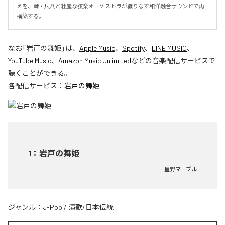
えを、琴・尺八と壮麗な弦楽オーケストラが織りなす和洋融合サウンドで再
構築する。
なお「
岩戸の舞姫
」は、
Apple Music
、
Spotify
、
LINE MUSIC
、
YouTube Music
、
Amazon Music Unlimited
などの音楽配信サービスで
聴くことができる。
各配信サービス：
岩戸の舞姫
1
：
岩戸の舞姫
星野マーブル
ジャンル：
J-Pop
/
演歌/日本伝統