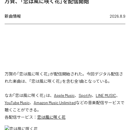
万賀、「恋は風に咲く花」を配信開始
新曲情報
2026.8.9
万賀の「恋は風に咲く花」が配信開始された。今回デジタル配信さ
れた楽曲は、「恋は風に咲く花」を含む全1曲となっている。
なお「
恋は風に咲く花
」は、
Apple Music
、
Spotify
、
LINE MUSIC
、
YouTube Music
、
Amazon Music Unlimited
などの音楽配信サービスで
聴くことができる。
各配信サービス：
恋は風に咲く花