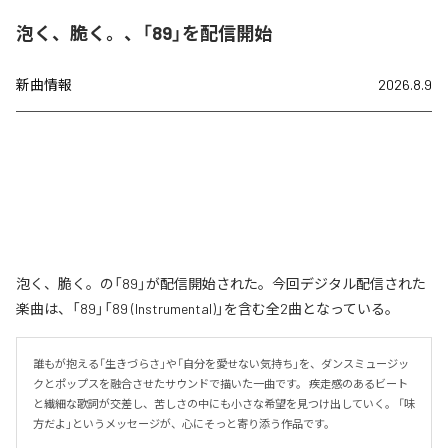
泡く、脆く。、「89」を配信開始
新曲情報
2026.8.9
泡く、脆く。の「89」が配信開始された。今回デジタル配信された
楽曲は、「89」「89 (Instrumental)」を含む全2曲となっている。
誰もが抱える「生きづらさ」や「自分を愛せない気持ち」を、ダンスミュージッ
クとポップスを融合させたサウンドで描いた一曲です。 疾走感のあるビート
と繊細な歌詞が交差し、苦しさの中にも小さな希望を見つけ出していく。 「味
方だよ」というメッセージが、心にそっと寄り添う作品です。