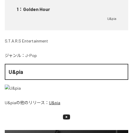
1
：
Golden Hour
U&pia
S.T.A.R.S Entertainment
ジャンル：
J-Pop
U&pia
U&pia
の他のリリース：
U&pia