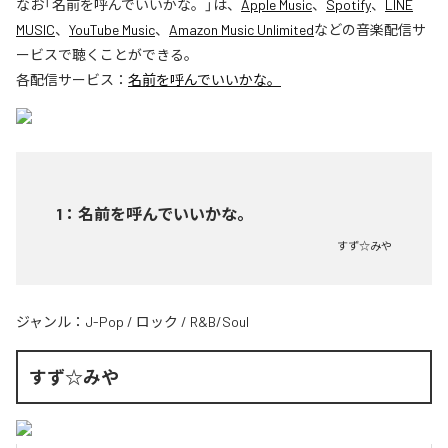
なお「
名前を呼んでいいかな。
」は、
Apple Music
、
Spotify
、
LINE
MUSIC
、
YouTube Music
、
Amazon Music Unlimited
などの音楽配信サ
ービスで聴くことができる。
各配信サービス：
名前を呼んでいいかな。
1
：
名前を呼んでいいかな。
すず☆みや
ジャンル：
J-Pop
/
ロック
/
R&B/Soul
すず☆みや