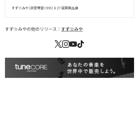
すず☆みや (涼宮琴音) 1992.6.27 滋賀県出身
すず☆みや
の他のリリース：
すず☆みや