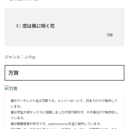
1
：
恋は風に咲く花
万賀
ジャンル：
J-Pop
万賀
彼のアーティスト名は万賀です。メンバーは一人で、日本でDTMで制作して
います。

彼は学生の頃サックスに挑戦しましたが息が続かず、その後はDTM制作をし
ています。

彼は映画音楽が好きです。japanese popを主に制作しています。
