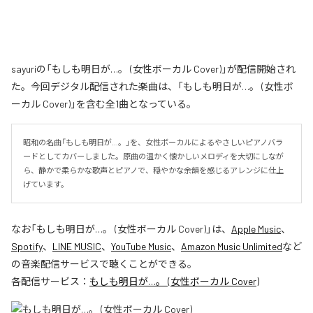
sayuriの「もしも明日が…。 (女性ボーカル Cover)」が配信開始され
た。今回デジタル配信された楽曲は、「もしも明日が…。 (女性ボ
ーカル Cover)」を含む全1曲となっている。
昭和の名曲「もしも明日が…。」を、女性ボーカルによるやさしいピアノバラ
ードとしてカバーしました。原曲の温かく懐かしいメロディを大切にしなが
ら、静かで柔らかな歌声とピアノで、穏やかな余韻を感じるアレンジに仕上
げています。
なお「
もしも明日が…。 (女性ボーカル Cover)
」は、
Apple Music
、
Spotify
、
LINE MUSIC
、
YouTube Music
、
Amazon Music Unlimited
など
の音楽配信サービスで聴くことができる。
各配信サービス：
もしも明日が…。 (女性ボーカル Cover)