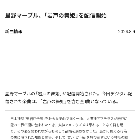
星野マーブル、「岩戸の舞姫」を配信開始
新曲情報
2026.8.9
星野マーブルの「岩戸の舞姫」が配信開始された。今回デジタル配
信された楽曲は、「岩戸の舞姫」を含む全1曲となっている。
日本神話「天岩戸伝説」を壮大な楽曲で描く一曲。太陽神アマテラスが岩戸に
隠れ世界が闇に包まれたとき、女神アメノウズメは恐れることなく舞を踊
り、その姿を笑われながらも決して品格を崩さなかった。愚かに見える行為
の裏に隠された知性と覚悟、そして「笑い」が「光」を呼び戻すという神話の教