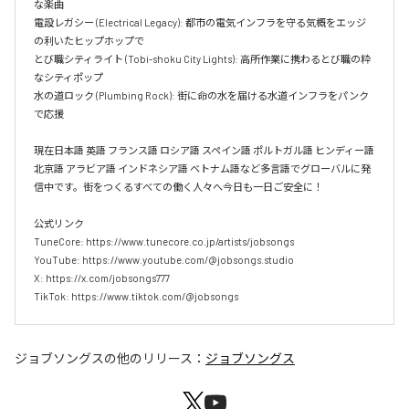
な楽曲  

電設レガシー (Electrical Legacy): 都市の電気インフラを守る気概をエッジ
の利いたヒップホップで  

とび職シティライト (Tobi-shoku City Lights): 高所作業に携わるとび職の粋
なシティポップ  

水の道ロック (Plumbing Rock): 街に命の水を届ける水道インフラをパンク
で応援

現在日本語 英語 フランス語 ロシア語 スペイン語 ポルトガル語 ヒンディー語 
北京語 アラビア語 インドネシア語 ベトナム語など多言語でグローバルに発
信中です。街をつくるすべての働く人々へ今日も一日ご安全に！

公式リンク

TuneCore: https://www.tunecore.co.jp/artists/jobsongs

YouTube: https://www.youtube.com/@jobsongs.studio

X: https://x.com/jobsongs777

TikTok: https://www.tiktok.com/@jobsongs
ジョブソングス
の他のリリース：
ジョブソングス