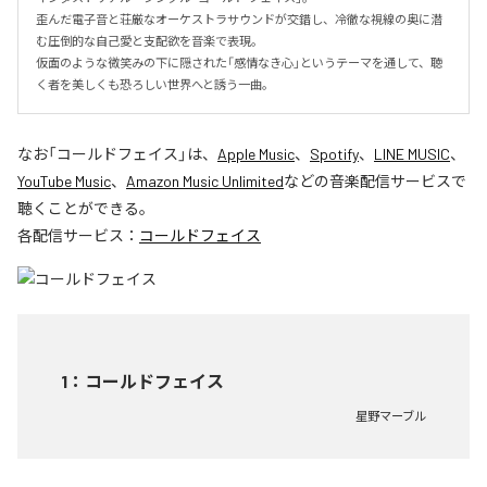
歪んだ電子音と荘厳なオーケストラサウンドが交錯し、冷徹な視線の奥に潜
む圧倒的な自己愛と支配欲を音楽で表現。

仮面のような微笑みの下に隠された「感情なき心」というテーマを通して、聴
く者を美しくも恐ろしい世界へと誘う一曲。
なお「
コールドフェイス
」は、
Apple Music
、
Spotify
、
LINE MUSIC
、
YouTube Music
、
Amazon Music Unlimited
などの音楽配信サービスで
聴くことができる。
各配信サービス：
コールドフェイス
1
：
コールドフェイス
星野マーブル